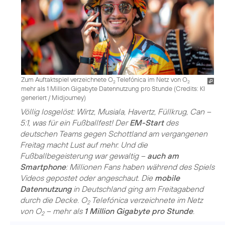
Zum Auftaktspiel verzeichnete O
Telefónica im Netz von O
2
2
mehr als 1 Million Gigabyte Datennutzung pro Stunde (
Credits: KI
generiert / Midjourney
)
Völlig losgelöst: Wirtz, Musiala, Havertz, Füllkrug, Can –
5:1, was für ein Fußballfest! Der
EM-Start
des
deutschen Teams gegen Schottland am vergangenen
Freitag macht Lust auf mehr. Und die
Fußballbegeisterung war gewaltig –
auch am
Smartphone
: Millionen Fans haben während des Spiels
Videos gepostet oder angeschaut. Die
mobile
Datennutzung
in Deutschland ging am Freitagabend
durch die Decke. O
Telefónica verzeichnete im Netz
2
von O
– mehr als
1 Million Gigabyte pro Stunde
.
2