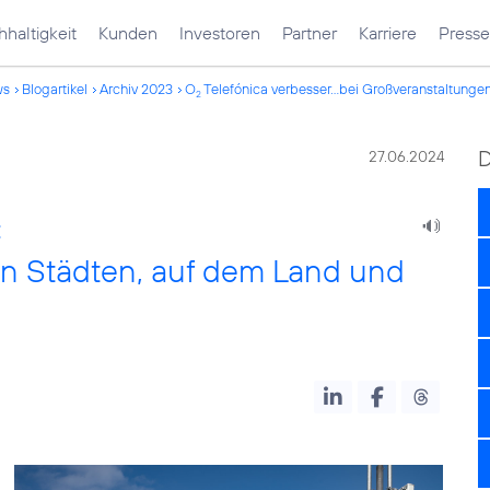
haltigkeit
Kunden
Investoren
Partner
Karriere
Presse
ws
Blogartikel
Archiv 2023
O
Telefónica verbesser...bei Großveranstaltunge
2
27.06.2024
:
 in Städten, auf dem Land und