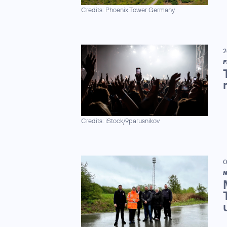
Credits: Phoenix Tower Germany
2
F
Credits: iStock/9parusnikov
0
N