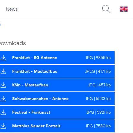
News
n
Downloads
Frankfurt - 5G Antenne
JPG | 9855 kb
Frankfurt - Mastaufbau
JPEG | 4171 kb
Köln - Mastaufbau
JPG | 457 kb
Schwabmuenchen - Antenne
JPG | 5533 kb
Festival - Funkmast
JPG | 5921 kb
Matthias Sauder Portrait
JPG | 7580 kb