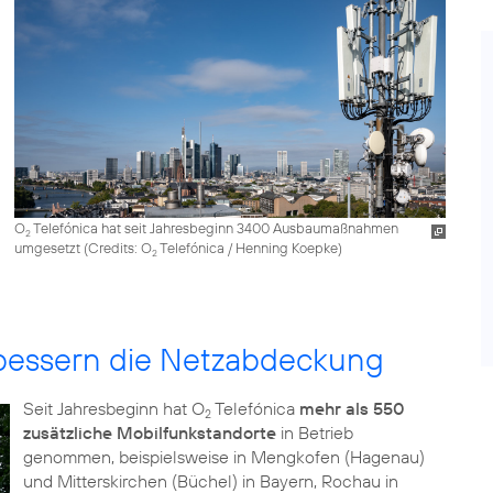
O
Telefónica hat seit Jahresbeginn 3400 Ausbaumaßnahmen
2
umgesetzt (
Credits: O
Telefónica / Henning Koepke
)
2
rbessern die Netzabdeckung
Seit Jahresbeginn hat O
Telefónica
mehr als 550
2
zusätzliche Mobilfunkstandorte
in Betrieb
genommen, beispielsweise in Mengkofen (Hagenau)
und Mitterskirchen (Büchel) in Bayern, Rochau in