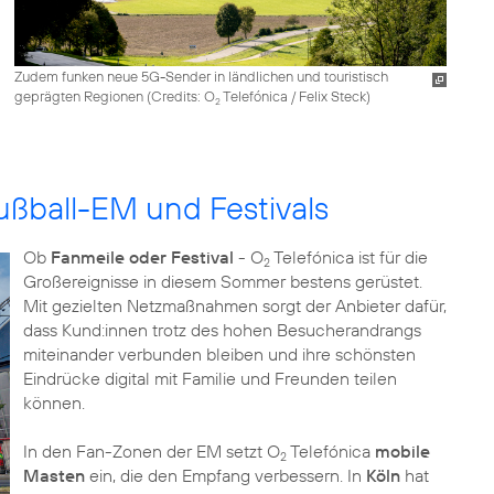
Zudem funken neue 5G-Sender in ländlichen und touristisch
geprägten Regionen (
Credits: O
Telefónica / Felix Steck
)
2
ußball-EM und Festivals
Ob
Fanmeile oder Festival
- O
Telefónica ist für die
2
Großereignisse in diesem Sommer bestens gerüstet.
Mit gezielten Netzmaßnahmen sorgt der Anbieter dafür,
dass Kund:innen trotz des hohen Besucherandrangs
miteinander verbunden bleiben und ihre schönsten
Eindrücke digital mit Familie und Freunden teilen
können.
In den Fan-Zonen der EM setzt O
Telefónica
mobile
2
Masten
ein, die den Empfang verbessern. In
Köln
hat