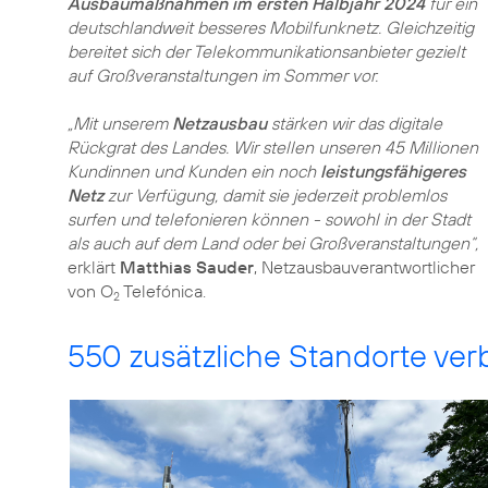
Ausbaumaßnahmen im ersten Halbjahr 2024
für ein
deutschlandweit besseres Mobilfunknetz. Gleichzeitig
bereitet sich der Telekommunikationsanbieter gezielt
auf Großveranstaltungen im Sommer vor.
„Mit unserem
Netzausbau
stärken wir das digitale
Rückgrat des Landes. Wir stellen unseren 45 Millionen
Kundinnen und Kunden ein noch
leistungsfähigeres
Netz
zur Verfügung, damit sie jederzeit problemlos
surfen und telefonieren können - sowohl in der Stadt
als auch auf dem Land oder bei Großveranstaltungen“,
erklärt
Matthias Sauder
, Netzausbauverantwortlicher
von O
Telefónica.
2
550 zusätzliche Standorte ve