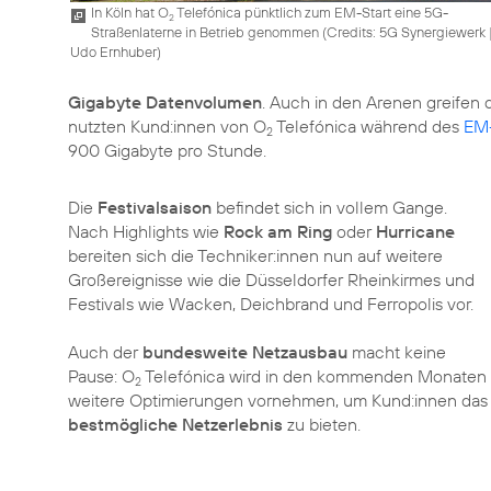
In Köln hat O
Telefónica pünktlich zum EM-Start eine 5G-
2
Straßenlaterne in Betrieb genommen (
Credits: 5G Synergiewerk 
Udo Ernhuber
)
Gigabyte Datenvolumen
. Auch in den Arenen greifen
nutzten Kund:innen von O
Telefónica während des
EM-
2
900 Gigabyte pro Stunde.
Die
Festivalsaison
befindet sich in vollem Gange.
Nach Highlights wie
Rock am Ring
oder
Hurricane
bereiten sich die Techniker:innen nun auf weitere
Großereignisse wie die Düsseldorfer Rheinkirmes und
Festivals wie Wacken, Deichbrand und Ferropolis vor.
Auch der
bundesweite Netzausbau
macht keine
Pause: O
Telefónica wird in den kommenden Monaten
2
weitere Optimierungen vornehmen, um Kund:innen das
bestmögliche Netzerlebnis
zu bieten.