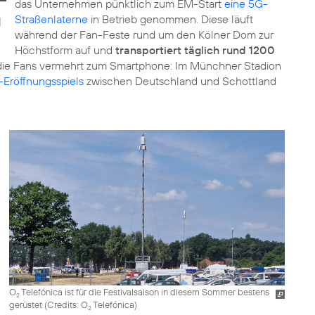
das Unternehmen pünktlich zum EM-Start
eine 5G-
Straßenlaterne
in Betrieb genommen. Diese läuft
|
während der Fan-Feste rund um den Kölner Dom zur
Höchstform auf und
transportiert täglich rund 1200
 die Fans vermehrt zum Smartphone: Im Münchner Stadion
Eröffnungsspiels
zwischen Deutschland und Schottland
O
Telefónica ist für die Festivalsaison in diesem Sommer bestens
2
gerüstet (
Credits: O
Telefónica
)
2