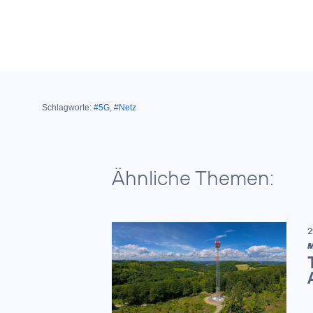
Schlagworte:
#5G
,
#Netz
Ähnliche Themen:
2
M