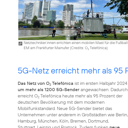
Netztechniker:innen errichten einen mobilen Mast für die Fußball
EM am Frankfurter Mainufer (
Credits: O
Telefónica
)
2
5G-Netz erreicht mehr als 95 
Das Netz von O
Telefónica
ist im ersten Halbjahr 2024
2
um mehr als 1200 5G-Sender
angewachsen. Dadurch
erreicht O
Telefónica heute mehr als 95 Prozent der
2
deutschen Bevölkerung mit dem modernen
Mobilfunkstandard. Neue 5G-Sender bietet das
Unternehmen unter anderem in Großstädten wie Berlin,
Hamburg, München, Köln, Bremen, Dortmund,
Stuttgart, Leipzig und Rostock. Zudem funken
neue