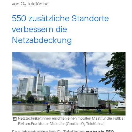
von O
Telefónica.
2
550 zusätzliche Standorte
verbessern die
Netzabdeckung
Netztechniker:innen errichten einen mobilen Mast für die Fußball
EM am Frankfurter Mainufer (
Credits: O
Telefónica
)
2
Seit Jahresbeginn hat O
Telefónica
mehr als 550