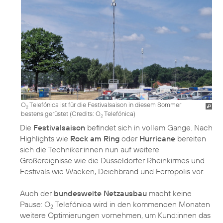
O
Telefónica ist für die Festivalsaison in diesem Sommer
2
bestens gerüstet (
Credits: O
Telefónica
)
2
Die
Festivalsaison
befindet sich in vollem Gange. Nach
Highlights wie
Rock am Ring
oder
Hurricane
bereiten
sich die Techniker:innen nun auf weitere
Großereignisse wie die Düsseldorfer Rheinkirmes und
Festivals wie Wacken, Deichbrand und Ferropolis vor.
Auch der
bundesweite Netzausbau
macht keine
Pause: O
Telefónica wird in den kommenden Monaten
2
weitere Optimierungen vornehmen, um Kund:innen das