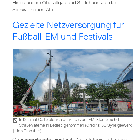
Hindelang im Oberallgäu und St. Johann auf der
Schwäbischen Alb.
Gezielte Netzversorgung für
Fußball-EM und Festivals
In Köln hat O
Telefónica pünktlich zum EM-Start eine 5G-
2
Straßenlaterne in Betrieb genommen (
Credits: 5G Synergiewerk
| Udo Ernhuber
)
Ob
Fanmeile oder Festival
- O
Telefónica ist für die