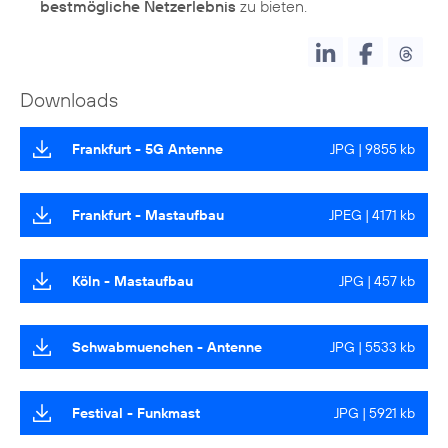
bestmögliche Netzerlebnis
zu bieten.
Downloads
Frankfurt - 5G Antenne
JPG | 9855 kb
Frankfurt - Mastaufbau
JPEG | 4171 kb
Köln - Mastaufbau
JPG | 457 kb
Schwabmuenchen - Antenne
JPG | 5533 kb
Festival - Funkmast
JPG | 5921 kb