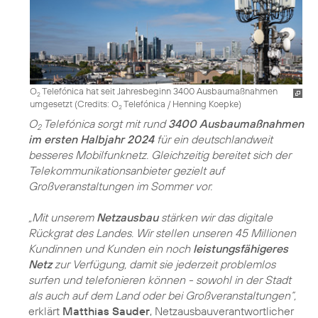
O
Telefónica hat seit Jahresbeginn 3400 Ausbaumaßnahmen
2
umgesetzt (
Credits: O
Telefónica / Henning Koepke
)
2
O
Telefónica sorgt mit rund
3400 Ausbaumaßnahmen
2
im ersten Halbjahr 2024
für ein deutschlandweit
besseres Mobilfunknetz. Gleichzeitig bereitet sich der
Telekommunikationsanbieter gezielt auf
Großveranstaltungen im Sommer vor.
„Mit unserem
Netzausbau
stärken wir das digitale
Rückgrat des Landes. Wir stellen unseren 45 Millionen
Kundinnen und Kunden ein noch
leistungsfähigeres
Netz
zur Verfügung, damit sie jederzeit problemlos
surfen und telefonieren können - sowohl in der Stadt
als auch auf dem Land oder bei Großveranstaltungen“,
erklärt
Matthias Sauder
, Netzausbauverantwortlicher