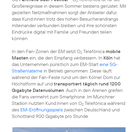
2
Großereignisse in diesem Sommer bestens gerüstet. Mit
gezielten Netzmaßnahmen sorgt der Anbieter dafür,
dass Kund:innen trotz des hohen Besucherandrangs
miteinander verbunden bleiben und ihre schönsten
Eindrücke digital mit Familie und Freunden teilen
können.
In den Fan-Zonen der EM setzt O
Telefónica
mobile
2
Masten
ein, die den Empfang verbessern. In
Köln
hat
das Unternehmen pünktlich zum EM-Start
eine 5G-
Straßenlaterne
in Betrieb genommen. Diese läuft
während der Fan-Feste rund um den Kölner Dom zur
Höchstform auf und
transportiert täglich rund 1200
Gigabyte Datenvolumen
. Auch in den Arenen greifen
die Fans vermehrt zum Smartphone: Im Münchner
Stadion nutzten Kund:innen von O
Telefónica während
2
des
EM-Eröffnungsspiels
zwischen Deutschland und
Schottland 900 Gigabyte pro Stunde.