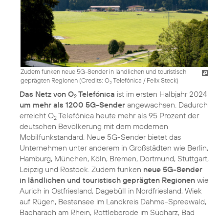
Zudem funken neue 5G-Sender in ländlichen und touristisch
geprägten Regionen (
Credits: O
Telefónica / Felix Steck
)
2
Das Netz von O
Telefónica
ist im ersten Halbjahr 2024
2
um mehr als 1200 5G-Sender
angewachsen. Dadurch
erreicht O
Telefónica heute mehr als 95 Prozent der
2
deutschen Bevölkerung mit dem modernen
Mobilfunkstandard. Neue 5G-Sender bietet das
Unternehmen unter anderem in Großstädten wie Berlin,
Hamburg, München, Köln, Bremen, Dortmund, Stuttgart,
Leipzig und Rostock. Zudem funken
neue 5G-Sender
in ländlichen und touristisch geprägten Regionen
wie
Aurich in Ostfriesland, Dagebüll in Nordfriesland, Wiek
auf Rügen, Bestensee im Landkreis Dahme-Spreewald,
Bacharach am Rhein, Rottleberode im Südharz, Bad