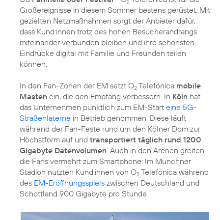
2
Großereignisse in diesem Sommer bestens gerüstet. Mit
gezielten Netzmaßnahmen sorgt der Anbieter dafür,
dass Kund:innen trotz des hohen Besucherandrangs
miteinander verbunden bleiben und ihre schönsten
Eindrücke digital mit Familie und Freunden teilen
können.
In den Fan-Zonen der EM setzt O
Telefónica
mobile
2
Masten
ein, die den Empfang verbessern. In
Köln
hat
das Unternehmen pünktlich zum EM-Start
eine 5G-
Straßenlaterne
in Betrieb genommen. Diese läuft
während der Fan-Feste rund um den Kölner Dom zur
Höchstform auf und
transportiert täglich rund 1200
Gigabyte Datenvolumen
. Auch in den Arenen greifen
die Fans vermehrt zum Smartphone: Im Münchner
Stadion nutzten Kund:innen von O
Telefónica während
2
des
EM-Eröffnungsspiels
zwischen Deutschland und
Schottland 900 Gigabyte pro Stunde.