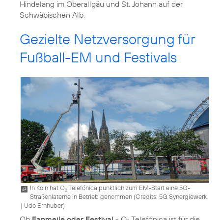
Hindelang im Oberallgäu und St. Johann auf der
Schwäbischen Alb.
Gezielte Netzversorgung für
Fußball-EM und Festivals
In Köln hat O
Telefónica pünktlich zum EM-Start eine 5G-
2
Straßenlaterne in Betrieb genommen (
Credits: 5G Synergiewerk
| Udo Ernhuber
)
Ob
Fanmeile oder Festival
- O
Telefónica ist für die