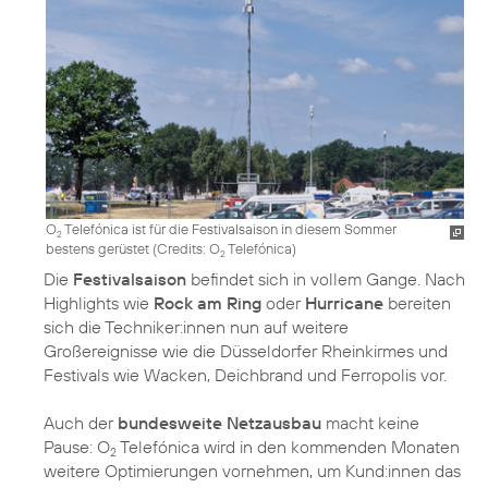
O
Telefónica ist für die Festivalsaison in diesem Sommer
2
bestens gerüstet (
Credits: O
Telefónica
)
2
Die
Festivalsaison
befindet sich in vollem Gange. Nach
Highlights wie
Rock am Ring
oder
Hurricane
bereiten
sich die Techniker:innen nun auf weitere
Großereignisse wie die Düsseldorfer Rheinkirmes und
Festivals wie Wacken, Deichbrand und Ferropolis vor.
Auch der
bundesweite Netzausbau
macht keine
Pause: O
Telefónica wird in den kommenden Monaten
2
weitere Optimierungen vornehmen, um Kund:innen das