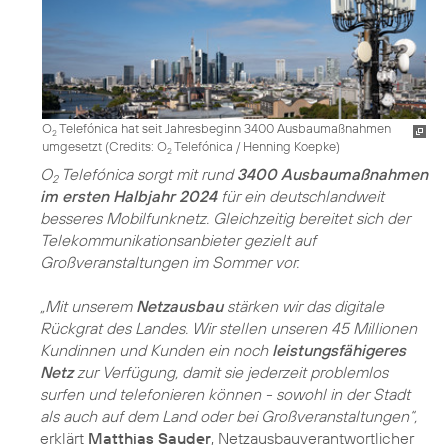
O
Telefónica hat seit Jahresbeginn 3400 Ausbaumaßnahmen
2
umgesetzt (
Credits: O
Telefónica / Henning Koepke
)
2
O
Telefónica sorgt mit rund
3400 Ausbaumaßnahmen
2
im ersten Halbjahr 2024
für ein deutschlandweit
besseres Mobilfunknetz. Gleichzeitig bereitet sich der
Telekommunikationsanbieter gezielt auf
Großveranstaltungen im Sommer vor.
„Mit unserem
Netzausbau
stärken wir das digitale
Rückgrat des Landes. Wir stellen unseren 45 Millionen
Kundinnen und Kunden ein noch
leistungsfähigeres
Netz
zur Verfügung, damit sie jederzeit problemlos
surfen und telefonieren können - sowohl in der Stadt
als auch auf dem Land oder bei Großveranstaltungen“,
erklärt
Matthias Sauder
, Netzausbauverantwortlicher