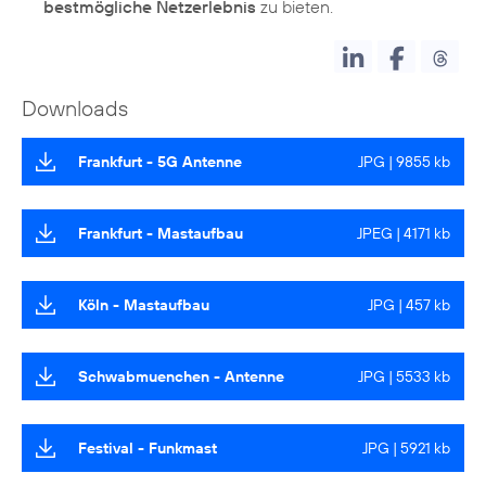
bestmögliche Netzerlebnis
zu bieten.
Downloads
Frankfurt - 5G Antenne
JPG | 9855 kb
Frankfurt - Mastaufbau
JPEG | 4171 kb
Köln - Mastaufbau
JPG | 457 kb
Schwabmuenchen - Antenne
JPG | 5533 kb
Festival - Funkmast
JPG | 5921 kb