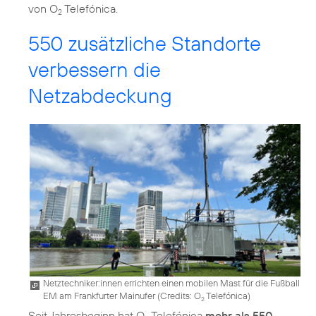
von O
Telefónica.
2
550 zusätzliche Standorte
verbessern die
Netzabdeckung
Netztechniker:innen errichten einen mobilen Mast für die Fußball
EM am Frankfurter Mainufer (
Credits: O
Telefónica
)
2
Seit Jahresbeginn hat O
Telefónica
mehr als 550