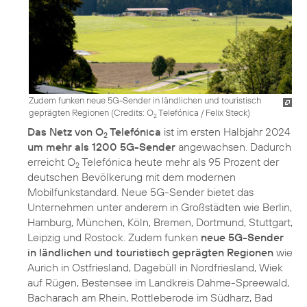
Zudem funken neue 5G-Sender in ländlichen und touristisch
geprägten Regionen (
Credits: O
Telefónica / Felix Steck
)
2
Das Netz von O
Telefónica
ist im ersten Halbjahr 2024
2
um mehr als 1200 5G-Sender
angewachsen. Dadurch
erreicht O
Telefónica heute mehr als 95 Prozent der
2
deutschen Bevölkerung mit dem modernen
Mobilfunkstandard. Neue 5G-Sender bietet das
Unternehmen unter anderem in Großstädten wie Berlin,
Hamburg, München, Köln, Bremen, Dortmund, Stuttgart,
Leipzig und Rostock. Zudem funken
neue 5G-Sender
in ländlichen und touristisch geprägten Regionen
wie
Aurich in Ostfriesland, Dagebüll in Nordfriesland, Wiek
auf Rügen, Bestensee im Landkreis Dahme-Spreewald,
Bacharach am Rhein, Rottleberode im Südharz, Bad