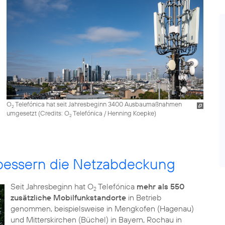
O
Telefónica hat seit Jahresbeginn 3400 Ausbaumaßnahmen
2
umgesetzt (
Credits: O
Telefónica / Henning Koepke
)
2
rbessern die Netzabdeckung
Seit Jahresbeginn hat O
Telefónica
mehr als 550
2
zusätzliche Mobilfunkstandorte
in Betrieb
genommen, beispielsweise in Mengkofen (Hagenau)
und Mitterskirchen (Büchel) in Bayern, Rochau in