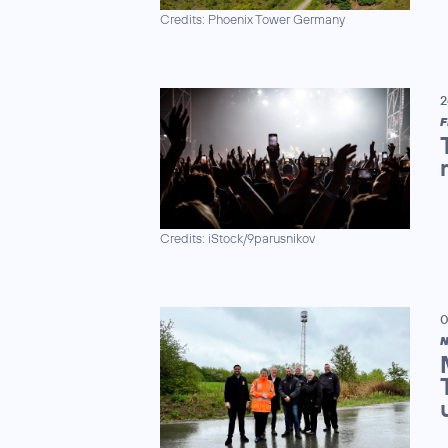
Credits: Phoenix Tower Germany
2
F
Credits: iStock/9parusnikov
0
N