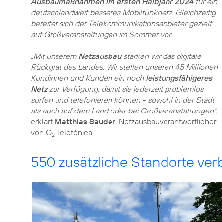
Ausbaumaßnahmen im ersten Halbjahr 2024
für ein
deutschlandweit besseres Mobilfunknetz. Gleichzeitig
bereitet sich der Telekommunikationsanbieter gezielt
auf Großveranstaltungen im Sommer vor.
„Mit unserem
Netzausbau
stärken wir das digitale
Rückgrat des Landes. Wir stellen unseren 45 Millionen
Kundinnen und Kunden ein noch
leistungsfähigeres
Netz
zur Verfügung, damit sie jederzeit problemlos
surfen und telefonieren können - sowohl in der Stadt
als auch auf dem Land oder bei Großveranstaltungen“,
erklärt
Matthias Sauder
, Netzausbauverantwortlicher
von O
Telefónica.
2
550 zusätzliche Standorte ve