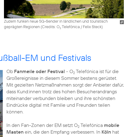
Zudem funken neue 5G-Sender in ländlichen und touristisch
geprägten Regionen (
Credits: O
Telefónica / Felix Steck
)
2
ußball-EM und Festivals
Ob
Fanmeile oder Festival
- O
Telefónica ist für die
2
Großereignisse in diesem Sommer bestens gerüstet.
Mit gezielten Netzmaßnahmen sorgt der Anbieter dafür,
dass Kund:innen trotz des hohen Besucherandrangs
miteinander verbunden bleiben und ihre schönsten
Eindrücke digital mit Familie und Freunden teilen
können.
In den Fan-Zonen der EM setzt O
Telefónica
mobile
2
Masten
ein, die den Empfang verbessern. In
Köln
hat