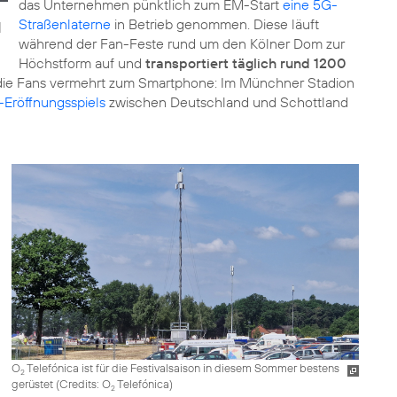
das Unternehmen pünktlich zum EM-Start
eine 5G-
Straßenlaterne
in Betrieb genommen. Diese läuft
|
während der Fan-Feste rund um den Kölner Dom zur
Höchstform auf und
transportiert täglich rund 1200
 die Fans vermehrt zum Smartphone: Im Münchner Stadion
Eröffnungsspiels
zwischen Deutschland und Schottland
O
Telefónica ist für die Festivalsaison in diesem Sommer bestens
2
gerüstet (
Credits: O
Telefónica
)
2