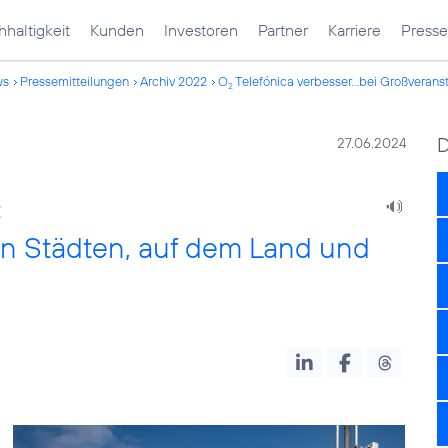
haltigkeit
Kunden
Investoren
Partner
Karriere
Presse
ws
Pressemitteilungen
Archiv 2022
O
Telefónica verbesser...bei Großverans
2
27.06.2024
:
 in Städten, auf dem Land und