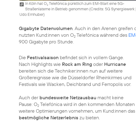
In Köln hat O
Telefónica pünktlich zum EM-Start eine 5G-
2
Straßenlaterne in Betrieb genommen (
Credits: 5G Synergiewerk 
Udo Ernhuber
)
Gigabyte Datenvolumen
. Auch in den Arenen greifen
nutzten Kund:innen von O
Telefónica während des
EM-
2
900 Gigabyte pro Stunde.
Die
Festivalsaison
befindet sich in vollem Gange.
Nach Highlights wie
Rock am Ring
oder
Hurricane
bereiten sich die Techniker:innen nun auf weitere
Großereignisse wie die Düsseldorfer Rheinkirmes und
Festivals wie Wacken, Deichbrand und Ferropolis vor.
Auch der
bundesweite Netzausbau
macht keine
Pause: O
Telefónica wird in den kommenden Monaten
2
weitere Optimierungen vornehmen, um Kund:innen das
bestmögliche Netzerlebnis
zu bieten.