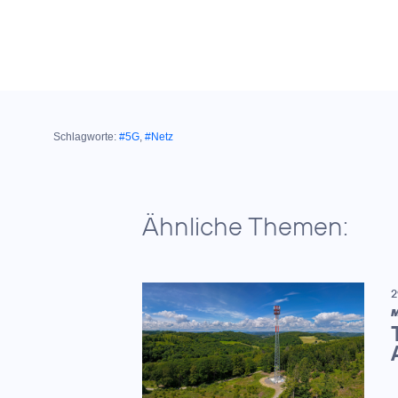
Schlagworte:
#5G
,
#Netz
Ähnliche Themen:
2
M