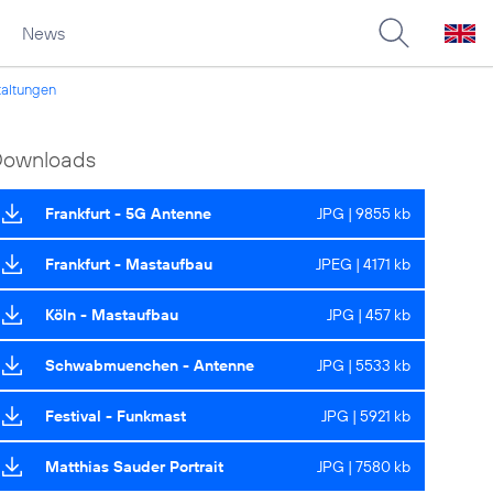
News
taltungen
Downloads
Frankfurt - 5G Antenne
JPG | 9855 kb
Frankfurt - Mastaufbau
JPEG | 4171 kb
Köln - Mastaufbau
JPG | 457 kb
Schwabmuenchen - Antenne
JPG | 5533 kb
Festival - Funkmast
JPG | 5921 kb
Matthias Sauder Portrait
JPG | 7580 kb