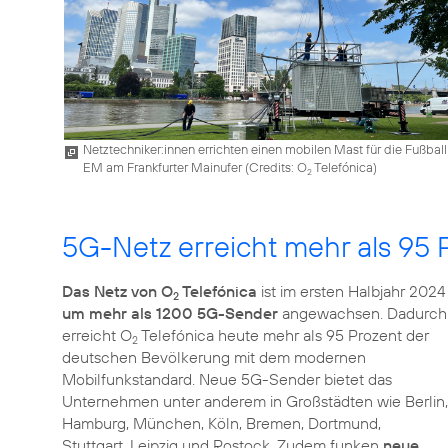
Netztechniker:innen errichten einen mobilen Mast für die Fußball
EM am Frankfurter Mainufer (
Credits: O
Telefónica
)
2
5G-Netz erreicht mehr als 95 
Das Netz von O
Telefónica
ist im ersten Halbjahr 2024
2
um mehr als 1200 5G-Sender
angewachsen. Dadurch
erreicht O
Telefónica heute mehr als 95 Prozent der
2
deutschen Bevölkerung mit dem modernen
Mobilfunkstandard. Neue 5G-Sender bietet das
Unternehmen unter anderem in Großstädten wie Berlin,
Hamburg, München, Köln, Bremen, Dortmund,
Stuttgart, Leipzig und Rostock. Zudem funken
neue