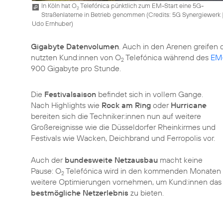
In Köln hat O
Telefónica pünktlich zum EM-Start eine 5G-
2
Straßenlaterne in Betrieb genommen (
Credits: 5G Synergiewerk 
Udo Ernhuber
)
Gigabyte Datenvolumen
. Auch in den Arenen greifen
nutzten Kund:innen von O
Telefónica während des
EM-
2
900 Gigabyte pro Stunde.
Die
Festivalsaison
befindet sich in vollem Gange.
Nach Highlights wie
Rock am Ring
oder
Hurricane
bereiten sich die Techniker:innen nun auf weitere
Großereignisse wie die Düsseldorfer Rheinkirmes und
Festivals wie Wacken, Deichbrand und Ferropolis vor.
Auch der
bundesweite Netzausbau
macht keine
Pause: O
Telefónica wird in den kommenden Monaten
2
weitere Optimierungen vornehmen, um Kund:innen das
bestmögliche Netzerlebnis
zu bieten.