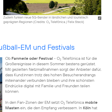
Zudem funken neue 5G-Sender in ländlichen und touristisch
geprägten Regionen (
Credits: O
Telefónica / Felix Steck
)
2
ußball-EM und Festivals
Ob
Fanmeile oder Festival
- O
Telefónica ist für die
2
Großereignisse in diesem Sommer bestens gerüstet.
Mit gezielten Netzmaßnahmen sorgt der Anbieter dafür,
dass Kund:innen trotz des hohen Besucherandrangs
miteinander verbunden bleiben und ihre schönsten
Eindrücke digital mit Familie und Freunden teilen
können.
In den Fan-Zonen der EM setzt O
Telefónica
mobile
2
Masten
ein, die den Empfang verbessern. In
Köln
hat