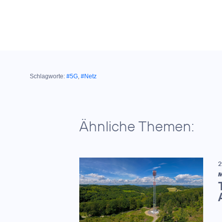
Schlagworte:
#5G
,
#Netz
Ähnliche Themen:
2
M