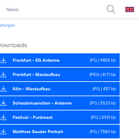
News
taltungen
Downloads
Frankfurt - 5G Antenne
JPG | 9855 kb
Frankfurt - Mastaufbau
JPEG | 4171 kb
Köln - Mastaufbau
JPG | 457 kb
Schwabmuenchen - Antenne
JPG | 5533 kb
Festival - Funkmast
JPG | 5921 kb
Matthias Sauder Portrait
JPG | 7580 kb