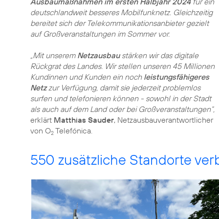
Ausbaumaßnahmen im ersten Halbjahr 2024
für ein
deutschlandweit besseres Mobilfunknetz. Gleichzeitig
bereitet sich der Telekommunikationsanbieter gezielt
auf Großveranstaltungen im Sommer vor.
„Mit unserem
Netzausbau
stärken wir das digitale
Rückgrat des Landes. Wir stellen unseren 45 Millionen
Kundinnen und Kunden ein noch
leistungsfähigeres
Netz
zur Verfügung, damit sie jederzeit problemlos
surfen und telefonieren können - sowohl in der Stadt
als auch auf dem Land oder bei Großveranstaltungen“,
erklärt
Matthias Sauder
, Netzausbauverantwortlicher
von O
Telefónica.
2
550 zusätzliche Standorte ve