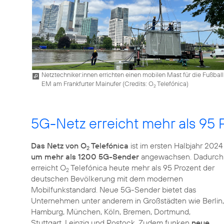
Netztechniker:innen errichten einen mobilen Mast für die Fußball
EM am Frankfurter Mainufer (
Credits: O
Telefónica
)
2
5G-Netz erreicht mehr als 95 
Das Netz von O
Telefónica
ist im ersten Halbjahr 2024
2
um mehr als 1200 5G-Sender
angewachsen. Dadurch
erreicht O
Telefónica heute mehr als 95 Prozent der
2
deutschen Bevölkerung mit dem modernen
Mobilfunkstandard. Neue 5G-Sender bietet das
Unternehmen unter anderem in Großstädten wie Berlin,
Hamburg, München, Köln, Bremen, Dortmund,
Stuttgart, Leipzig und Rostock. Zudem funken
neue