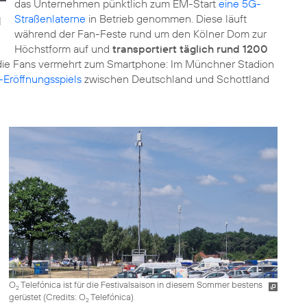
das Unternehmen pünktlich zum EM-Start
eine 5G-
Straßenlaterne
in Betrieb genommen. Diese läuft
|
während der Fan-Feste rund um den Kölner Dom zur
Höchstform auf und
transportiert täglich rund 1200
 die Fans vermehrt zum Smartphone: Im Münchner Stadion
Eröffnungsspiels
zwischen Deutschland und Schottland
O
Telefónica ist für die Festivalsaison in diesem Sommer bestens
2
gerüstet (
Credits: O
Telefónica
)
2