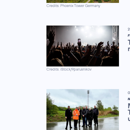
Credits: Phoenix Tower Germany
2
F
Credits: iStock/9parusnikov
0
N