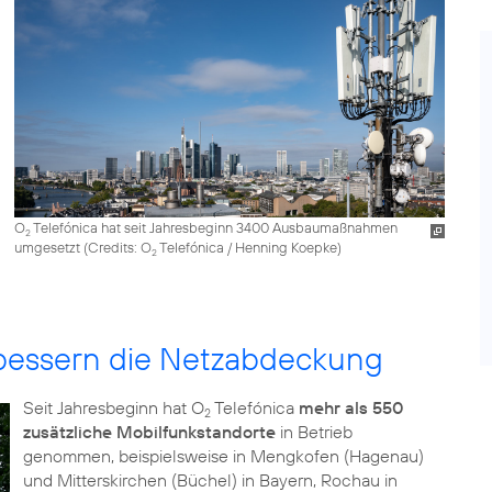
O
Telefónica hat seit Jahresbeginn 3400 Ausbaumaßnahmen
2
umgesetzt (
Credits: O
Telefónica / Henning Koepke
)
2
rbessern die Netzabdeckung
Seit Jahresbeginn hat O
Telefónica
mehr als 550
2
zusätzliche Mobilfunkstandorte
in Betrieb
genommen, beispielsweise in Mengkofen (Hagenau)
und Mitterskirchen (Büchel) in Bayern, Rochau in