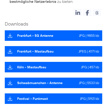
bestmögliche Netzerlebnis
zu bieten.
Downloads
Frankfurt - 5G Antenne
JPG | 9855 kb
Frankfurt - Mastaufbau
JPEG | 4171 kb
Köln - Mastaufbau
JPG | 457 kb
Schwabmuenchen - Antenne
JPG | 5533 kb
Festival - Funkmast
JPG | 5921 kb