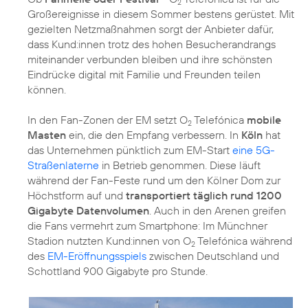
2
Großereignisse in diesem Sommer bestens gerüstet. Mit
gezielten Netzmaßnahmen sorgt der Anbieter dafür,
dass Kund:innen trotz des hohen Besucherandrangs
miteinander verbunden bleiben und ihre schönsten
Eindrücke digital mit Familie und Freunden teilen
können.
In den Fan-Zonen der EM setzt O
Telefónica
mobile
2
Masten
ein, die den Empfang verbessern. In
Köln
hat
das Unternehmen pünktlich zum EM-Start
eine 5G-
Straßenlaterne
in Betrieb genommen. Diese läuft
während der Fan-Feste rund um den Kölner Dom zur
Höchstform auf und
transportiert täglich rund 1200
Gigabyte Datenvolumen
. Auch in den Arenen greifen
die Fans vermehrt zum Smartphone: Im Münchner
Stadion nutzten Kund:innen von O
Telefónica während
2
des
EM-Eröffnungsspiels
zwischen Deutschland und
Schottland 900 Gigabyte pro Stunde.