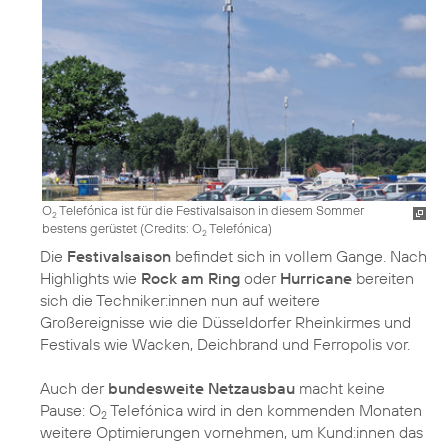
O
Telefónica ist für die Festivalsaison in diesem Sommer
2
bestens gerüstet (
Credits: O
Telefónica
)
2
Die
Festivalsaison
befindet sich in vollem Gange. Nach
Highlights wie
Rock am Ring
oder
Hurricane
bereiten
sich die Techniker:innen nun auf weitere
Großereignisse wie die Düsseldorfer Rheinkirmes und
Festivals wie Wacken, Deichbrand und Ferropolis vor.
Auch der
bundesweite Netzausbau
macht keine
Pause: O
Telefónica wird in den kommenden Monaten
2
weitere Optimierungen vornehmen, um Kund:innen das