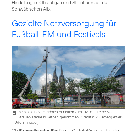
Hindelang im Oberallgäu und St. Johann auf der
Schwäbischen Alb.
Gezielte Netzversorgung für
Fußball-EM und Festivals
In Köln hat O
Telefónica pünktlich zum EM-Start eine 5G-
2
Straßenlaterne in Betrieb genommen (
Credits: 5G Synergiewerk
| Udo Ernhuber
)
Ob
Fanmeile oder Festival
- O
Telefónica ist für die