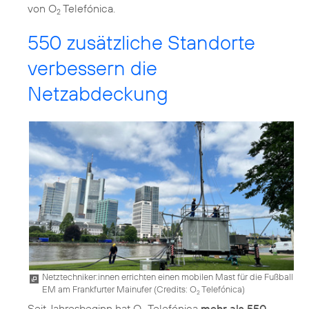
von O
Telefónica.
2
550 zusätzliche Standorte
verbessern die
Netzabdeckung
Netztechniker:innen errichten einen mobilen Mast für die Fußball
EM am Frankfurter Mainufer (
Credits: O
Telefónica
)
2
Seit Jahresbeginn hat O
Telefónica
mehr als 550