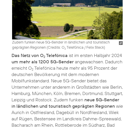
Zudem funken neue 5G-Sender in ländlichen und touristisch
geprägten Regionen (
Credits: O
Telefónica / Felix Steck
)
2
Das Netz von O
Telefónica
ist im ersten Halbjahr 2024
2
um mehr als 1200 5G-Sender
angewachsen. Dadurch
erreicht O
Telefónica heute mehr als 95 Prozent der
2
deutschen Bevölkerung mit dem modernen
Mobilfunkstandard. Neue 5G-Sender bietet das
Unternehmen unter anderem in Großstädten wie Berlin,
Hamburg, München, Köln, Bremen, Dortmund, Stuttgart,
Leipzig und Rostock. Zudem funken
neue 5G-Sender
in ländlichen und touristisch geprägten Regionen
wie
Aurich in Ostfriesland, Dagebüll in Nordfriesland, Wiek
auf Rügen, Bestensee im Landkreis Dahme-Spreewald,
Bacharach am Rhein, Rottleberode im Südharz, Bad