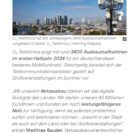
O
Telefónica hat seit Jahresbeginn 3400 Ausbaumaßnahmen
2
umgesetzt (
Credits: O
Telefónica / Henning Koepke
)
2
O
Telefónica sorgt mit rund
3400 Ausbaumaßnahmen
2
im ersten Halbjahr 2024
für ein deutschlandweit
besseres Mobilfunknetz. Gleichzeitig bereitet sich der
Telekommunikationsanbieter gezielt auf
Großveranstaltungen im Sommer vor.
„Mit unserem
Netzausbau
stärken wir das digitale
Rückgrat des Landes. Wir stellen unseren 45 Millionen
Kundinnen und Kunden ein noch
leistungsfähigeres
Netz
zur Verfügung, damit sie jederzeit problemlos
surfen und telefonieren können - sowohl in der Stadt
als auch auf dem Land oder bei Großveranstaltungen“,
erklärt
Matthias Sauder
, Netzausbauverantwortlicher