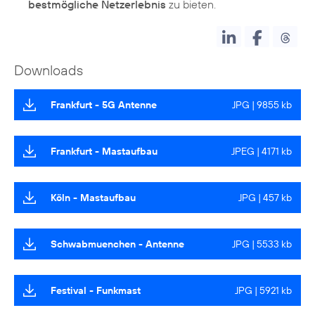
bestmögliche Netzerlebnis
zu bieten.
Downloads
Frankfurt - 5G Antenne
JPG | 9855 kb
Frankfurt - Mastaufbau
JPEG | 4171 kb
Köln - Mastaufbau
JPG | 457 kb
Schwabmuenchen - Antenne
JPG | 5533 kb
Festival - Funkmast
JPG | 5921 kb