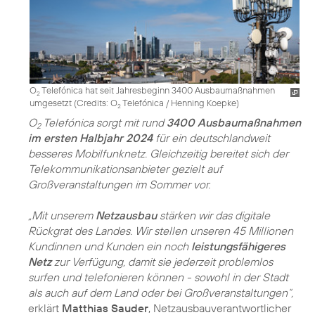
O
Telefónica hat seit Jahresbeginn 3400 Ausbaumaßnahmen
2
umgesetzt (
Credits: O
Telefónica / Henning Koepke
)
2
O
Telefónica sorgt mit rund
3400 Ausbaumaßnahmen
2
im ersten Halbjahr 2024
für ein deutschlandweit
besseres Mobilfunknetz. Gleichzeitig bereitet sich der
Telekommunikationsanbieter gezielt auf
Großveranstaltungen im Sommer vor.
„Mit unserem
Netzausbau
stärken wir das digitale
Rückgrat des Landes. Wir stellen unseren 45 Millionen
Kundinnen und Kunden ein noch
leistungsfähigeres
Netz
zur Verfügung, damit sie jederzeit problemlos
surfen und telefonieren können - sowohl in der Stadt
als auch auf dem Land oder bei Großveranstaltungen“,
erklärt
Matthias Sauder
, Netzausbauverantwortlicher