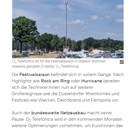
O
Telefónica ist für die Festivalsaison in diesem Sommer
2
bestens gerüstet (
Credits: O
Telefónica
)
2
Die
Festivalsaison
befindet sich in vollem Gange. Nach
Highlights wie
Rock am Ring
oder
Hurricane
bereiten
sich die Techniker:innen nun auf weitere
Großereignisse wie die Düsseldorfer Rheinkirmes und
Festivals wie Wacken, Deichbrand und Ferropolis vor.
Auch der
bundesweite Netzausbau
macht keine
Pause: O
Telefónica wird in den kommenden Monaten
2
weitere Optimierungen vornehmen, um Kund:innen das