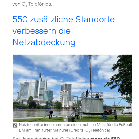
von O
Telefónica.
2
550 zusätzliche Standorte
verbessern die
Netzabdeckung
Netztechniker:innen errichten einen mobilen Mast für die Fußball
EM am Frankfurter Mainufer (
Credits: O
Telefónica
)
2
Seit Jahresbeginn hat O
Telefónica
mehr als 550