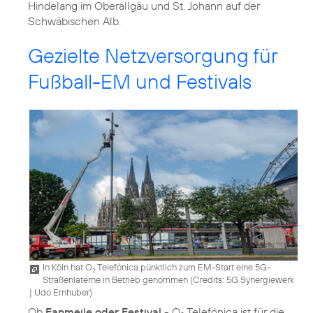
Hindelang im Oberallgäu und St. Johann auf der
Schwäbischen Alb.
Gezielte Netzversorgung für
Fußball-EM und Festivals
In Köln hat O
Telefónica pünktlich zum EM-Start eine 5G-
2
Straßenlaterne in Betrieb genommen (
Credits: 5G Synergiewerk
| Udo Ernhuber
)
Ob
Fanmeile oder Festival
- O
Telefónica ist für die