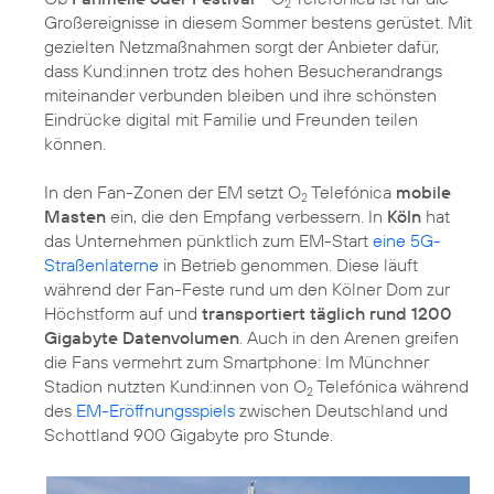
2
Großereignisse in diesem Sommer bestens gerüstet. Mit
gezielten Netzmaßnahmen sorgt der Anbieter dafür,
dass Kund:innen trotz des hohen Besucherandrangs
miteinander verbunden bleiben und ihre schönsten
Eindrücke digital mit Familie und Freunden teilen
können.
In den Fan-Zonen der EM setzt O
Telefónica
mobile
2
Masten
ein, die den Empfang verbessern. In
Köln
hat
das Unternehmen pünktlich zum EM-Start
eine 5G-
Straßenlaterne
in Betrieb genommen. Diese läuft
während der Fan-Feste rund um den Kölner Dom zur
Höchstform auf und
transportiert täglich rund 1200
Gigabyte Datenvolumen
. Auch in den Arenen greifen
die Fans vermehrt zum Smartphone: Im Münchner
Stadion nutzten Kund:innen von O
Telefónica während
2
des
EM-Eröffnungsspiels
zwischen Deutschland und
Schottland 900 Gigabyte pro Stunde.