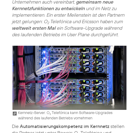
Unternehmen auch vereinbart,
gemeinsam neue
Kernnetzfunktionen zu entwickeln
und im Netz zu
implementieren. Ein erster Meilenstein ist den Partnern
jetzt gelungen: O
Telefónica und Ericsson haben zum
2
weltweit ersten Mal
ein Software-Upgrade während
des laufenden Betriebs im User Plane durchgeführt.
Kernnetz-Server: O
Telefónica kann Software-Upgrades
2
während des laufenden Betriebs vornehmen
Die
Automatisierungskompetenz im Kernnetz
stellen
die Partner jetzt unter Beweis: O
Telefónica und