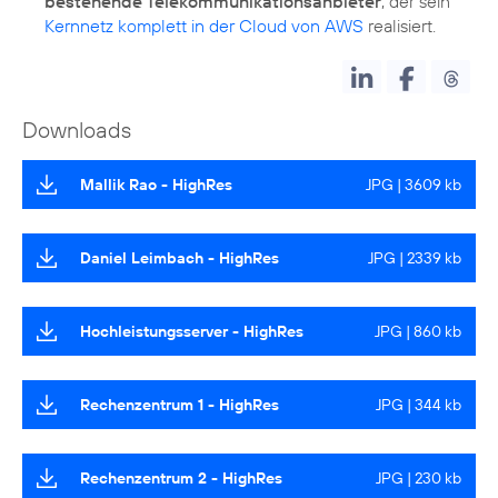
bestehende Telekommunikationsanbieter
, der sein
Kernnetz komplett in der Cloud von AWS
realisiert.
Downloads
Mallik Rao - HighRes
JPG | 3609 kb
Daniel Leimbach - HighRes
JPG | 2339 kb
Hochleistungsserver - HighRes
JPG | 860 kb
Rechenzentrum 1 - HighRes
JPG | 344 kb
Rechenzentrum 2 - HighRes
JPG | 230 kb