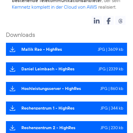
bestehende Telekommunikationsanbieter
, der sein
Kernnetz komplett in der Cloud von AWS
realisiert.
Downloads
Mallik Rao - HighRes
JPG | 3609 kb
Daniel Leimbach - HighRes
JPG | 2339 kb
Hochleistungsserver - HighRes
JPG | 860 kb
Rechenzentrum 1 - HighRes
JPG | 344 kb
Rechenzentrum 2 - HighRes
JPG | 230 kb