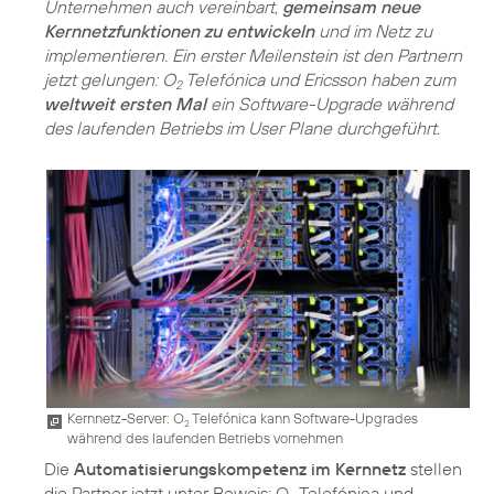
Unternehmen auch vereinbart,
gemeinsam neue
Kernnetzfunktionen zu entwickeln
und im Netz zu
implementieren. Ein erster Meilenstein ist den Partnern
jetzt gelungen: O
Telefónica und Ericsson haben zum
2
weltweit ersten Mal
ein Software-Upgrade während
des laufenden Betriebs im User Plane durchgeführt.
Kernnetz-Server: O
Telefónica kann Software-Upgrades
2
während des laufenden Betriebs vornehmen
Die
Automatisierungskompetenz im Kernnetz
stellen
die Partner jetzt unter Beweis: O
Telefónica und