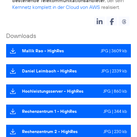
bestehende Telekommunikationsanbieter
, der sein
Kernnetz komplett in der Cloud von AWS
realisiert.
Downloads
Mallik Rao - HighRes
JPG | 3609 kb
Daniel Leimbach - HighRes
JPG | 2339 kb
Hochleistungsserver - HighRes
JPG | 860 kb
Rechenzentrum 1 - HighRes
JPG | 344 kb
Rechenzentrum 2 - HighRes
JPG | 230 kb