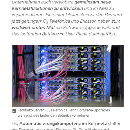
Unternehmen auch vereinbart,
gemeinsam neue
Kernnetzfunktionen zu entwickeln
und im Netz zu
implementieren. Ein erster Meilenstein ist den Partnern
jetzt gelungen: O
Telefónica und Ericsson haben zum
2
weltweit ersten Mal
ein Software-Upgrade während
des laufenden Betriebs im User Plane durchgeführt.
Kernnetz-Server: O
Telefónica kann Software-Upgrades
2
während des laufenden Betriebs vornehmen
Die
Automatisierungskompetenz im Kernnetz
stellen
die Partner jetzt unter Beweis: O
Telefónica und