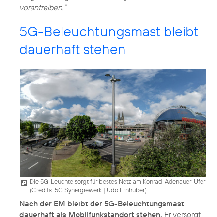
vorantreiben.“
5G-Beleuchtungsmast bleibt
dauerhaft stehen
Die 5G-Leuchte sorgt für bestes Netz am Konrad-Adenauer-Ufer
(
Credits: 5G Synergiewerk | Udo Ernhuber
)
Nach der EM bleibt der 5G-Beleuchtungsmast
dauerhaft als Mobilfunkstandort stehen.
Er versorgt