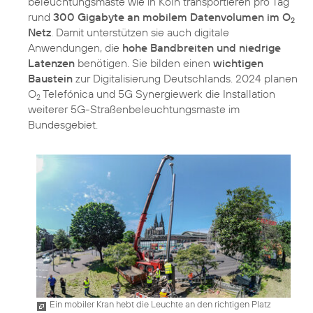
beleuchtungsmaste wie in Köln transportieren pro Tag
rund
300 Gigabyte an mobilem Datenvolumen im O
2
Netz
. Damit unterstützen sie auch digitale
Anwendungen, die
hohe Bandbreiten und niedrige
Latenzen
benötigen. Sie bilden einen
wichtigen
Baustein
zur Digitalisierung Deutschlands. 2024 planen
O
Telefónica und 5G Synergiewerk die Installation
2
weiterer 5G-Straßenbeleuchtungsmaste im
Bundesgebiet.
Ein mobiler Kran hebt die Leuchte an den richtigen Platz