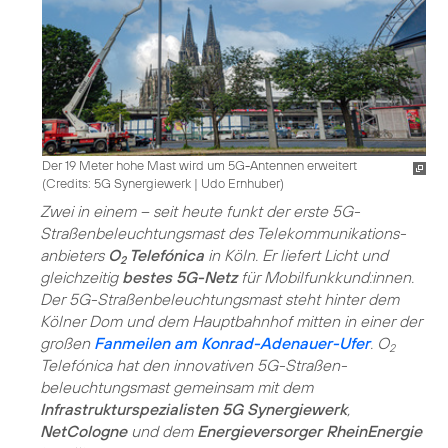
Der 19 Meter hohe Mast wird um 5G-Antennen erweitert
(
Credits: 5G Synergiewerk | Udo Ernhuber
)
Zwei in einem – seit heute funkt der erste 5G-
Straßenbeleuchtungsmast des Telekommunikations­
anbieters
O
Telefónica
in Köln. Er liefert Licht und
2
gleichzeitig
bestes 5G-Netz
für Mobilfunkkund:innen.
Der 5G-Straßenbeleuchtungsmast steht hinter dem
Kölner Dom und dem Hauptbahnhof mitten in einer der
großen
Fanmeilen am Konrad-Adenauer-Ufer
. O
2
Telefónica hat den innovativen 5G-Straßen­
beleuchtungsmast gemeinsam mit dem
Infrastrukturspezialisten 5G Synergiewerk
,
NetCologne
und dem
Energieversorger RheinEnergie