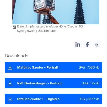
Erster Empfangstest in luftiger Höhe (
Credits: 5G
Synergiewerk | Udo Ernhuber
)
Downloads
Matthias Sauder - Portrait
JPG | 7580 kb
Ralf Gerbershagen - Portrait
JPG | 176 kb
Straßenleuchte 1 - HighRes
JPG | 3829 kb