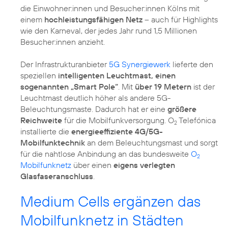
die Einwohner:innen und Besucher:innen Kölns mit
einem
hochleistungsfähigen Netz
– auch für Highlights
wie den Karneval, der jedes Jahr rund 1,5 Millionen
Besucher:innen anzieht.
Der Infrastrukturanbieter
5G Synergiewerk
lieferte den
speziellen
intelligenten Leuchtmast, einen
sogenannten „Smart Pole“
. Mit
über 19 Metern
ist der
Leuchtmast deutlich höher als andere 5G-
Beleuchtungsmaste. Dadurch hat er eine
größere
Reichweite
für die Mobilfunkversorgung. O
Telefónica
2
installierte die
energieeffiziente 4G/5G-
Mobilfunktechnik
an dem Beleuchtungsmast und sorgt
für die nahtlose Anbindung an das bundesweite
O
2
Mobilfunknetz
über einen
eigens verlegten
Glasfaseranschluss
.
Medium Cells ergänzen das
Mobilfunknetz in Städten