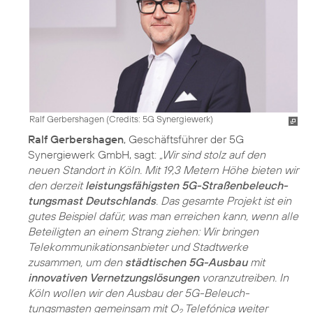
Ralf Gerbershagen (
Credits: 5G Synergiewerk
)
Ralf Gerbershagen
, Geschäftsführer der 5G
Synergiewerk GmbH, sagt:
„Wir sind stolz auf den
neuen Standort in Köln. Mit 19,3 Metern Höhe bieten wir
den derzeit
leistungsfähigsten 5G-Straßenbeleuch­
tungsmast Deutschlands
. Das gesamte Projekt ist ein
gutes Beispiel dafür, was man erreichen kann, wenn alle
Beteiligten an einem Strang ziehen: Wir bringen
Telekommunikationsanbieter und Stadtwerke
zusammen, um den
städtischen 5G-Ausbau
mit
innovativen Vernetzungslösungen
voranzutreiben. In
Köln wollen wir den Ausbau der 5G-Beleuch­
tungsmasten gemeinsam mit O
Telefónica weiter
2