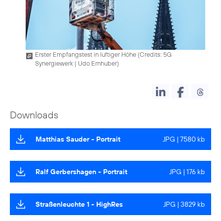
Erster Empfangstest in luftiger Höhe (
Credits: 5G
Synergiewerk | Udo Ernhuber
)
Downloads
Matthias Sauder - Portrait
JPG | 7580 kb
Ralf Gerbershagen - Portrait
JPG | 176 kb
Straßenleuchte 1 - HighRes
JPG | 3829 kb