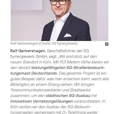
Ralf Gerbershagen (
Credits: 5G Synergiewerk
)
Ralf Gerbershagen
, Geschäftsführer der 5G
Synergiewerk GmbH, sagt:
„Wir sind stolz auf den
neuen Standort in Köln. Mit 19,3 Metern Höhe bieten wir
den derzeit
leistungsfähigsten 5G-Straßenbeleuch­
tungsmast Deutschlands
. Das gesamte Projekt ist ein
gutes Beispiel dafür, was man erreichen kann, wenn alle
Beteiligten an einem Strang ziehen: Wir bringen
Telekommunikationsanbieter und Stadtwerke
zusammen, um den
städtischen 5G-Ausbau
mit
innovativen Vernetzungslösungen
voranzutreiben. In
Köln wollen wir den Ausbau der 5G-Beleuch­
tungsmasten gemeinsam mit O
Telefónica weiter
2