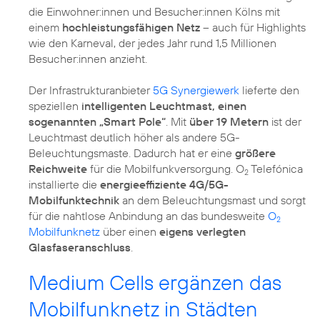
die Einwohner:innen und Besucher:innen Kölns mit
einem
hochleistungsfähigen Netz
– auch für Highlights
wie den Karneval, der jedes Jahr rund 1,5 Millionen
Besucher:innen anzieht.
Der Infrastrukturanbieter
5G Synergiewerk
lieferte den
speziellen
intelligenten Leuchtmast, einen
sogenannten „Smart Pole“
. Mit
über 19 Metern
ist der
Leuchtmast deutlich höher als andere 5G-
Beleuchtungsmaste. Dadurch hat er eine
größere
Reichweite
für die Mobilfunkversorgung. O
Telefónica
2
installierte die
energieeffiziente 4G/5G-
Mobilfunktechnik
an dem Beleuchtungsmast und sorgt
für die nahtlose Anbindung an das bundesweite
O
2
Mobilfunknetz
über einen
eigens verlegten
Glasfaseranschluss
.
Medium Cells ergänzen das
Mobilfunknetz in Städten