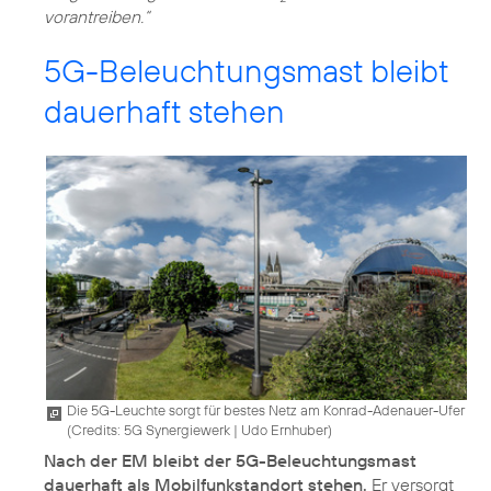
vorantreiben.“
5G-Beleuchtungsmast bleibt
dauerhaft stehen
Die 5G-Leuchte sorgt für bestes Netz am Konrad-Adenauer-Ufer
(
Credits: 5G Synergiewerk | Udo Ernhuber
)
Nach der EM bleibt der 5G-Beleuchtungsmast
dauerhaft als Mobilfunkstandort stehen.
Er versorgt