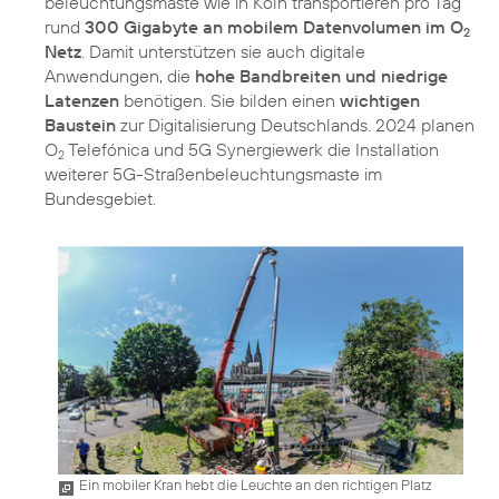
beleuchtungsmaste wie in Köln transportieren pro Tag
rund
300 Gigabyte an mobilem Datenvolumen im O
2
Netz
. Damit unterstützen sie auch digitale
Anwendungen, die
hohe Bandbreiten und niedrige
Latenzen
benötigen. Sie bilden einen
wichtigen
Baustein
zur Digitalisierung Deutschlands. 2024 planen
O
Telefónica und 5G Synergiewerk die Installation
2
weiterer 5G-Straßenbeleuchtungsmaste im
Bundesgebiet.
Ein mobiler Kran hebt die Leuchte an den richtigen Platz