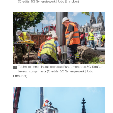
(
Credits: 5G Synergiewerk | Udo Ernhuber
)
Techniker:innen installieren das Fundament des 5G-Straßen­
beleuchtungsmasts (
Credits: 5G Synergiewerk | Udo
Ernhuber
)