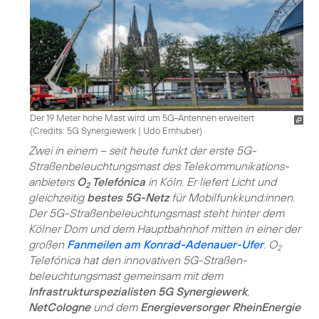
Der 19 Meter hohe Mast wird um 5G-Antennen erweitert
(
Credits: 5G Synergiewerk | Udo Ernhuber
)
Zwei in einem – seit heute funkt der erste 5G-
Straßenbeleuchtungsmast des Telekommunikations­
anbieters
O
Telefónica
in Köln. Er liefert Licht und
2
gleichzeitig
bestes 5G-Netz
für Mobilfunkkund:innen.
Der 5G-Straßenbeleuchtungsmast steht hinter dem
Kölner Dom und dem Hauptbahnhof mitten in einer der
großen
Fanmeilen am Konrad-Adenauer-Ufer
. O
2
Telefónica hat den innovativen 5G-Straßen­
beleuchtungsmast gemeinsam mit dem
Infrastrukturspezialisten 5G Synergiewerk
,
NetCologne
und dem
Energieversorger RheinEnergie