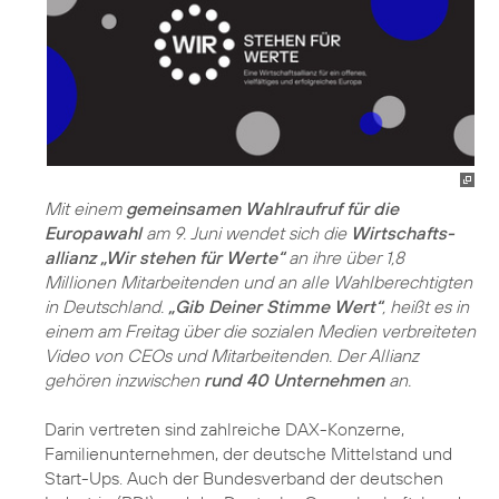
Mit einem
gemeinsamen Wahlraufruf für die
Europawahl
am 9. Juni wendet sich die
Wirtschafts­
allianz „Wir stehen für Werte“
an ihre über 1,8
Millionen Mitarbeitenden und an alle Wahlberechtigten
in Deutschland.
„Gib Deiner Stimme Wert“
, heißt es in
einem am Freitag über die sozialen Medien verbreiteten
Video von CEOs und Mitarbeitenden. Der Allianz
gehören inzwischen
rund 40 Unternehmen
an.
Darin vertreten sind zahlreiche DAX-Konzerne,
Familienunternehmen, der deutsche Mittelstand und
Start-Ups. Auch der Bundesverband der deutschen