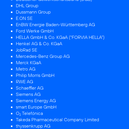
DHL Group
Dussmann Group
E.ON SE
EnBW Energie Baden-Württemberg AG
Ford Werke GmbH
HELLA GmbH & Co. KGaA (“FORVIA HELLA”)
Henkel AG & Co. KGaA
JobRad SE
Mercedes-Benz Group AG
Merck KGaA
Metro AG
Philip Morris GmbH
RWE AG
Schaeffler AG
Siemens AG
Siemens Energy AG
smart Europe GmbH
O
Telefónica
2
Takeda Pharmaceutical Company Limited
thyssenkrupp AG