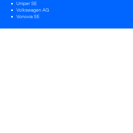
Uniper SE
Volkswagen AG
Vonovia SE