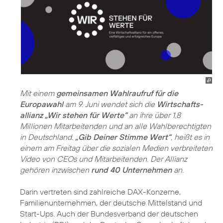
Mit einem
gemeinsamen Wahlraufruf für die
Europawahl
am 9. Juni wendet sich die
Wirtschafts­
allianz „Wir stehen für Werte“
an ihre über 1,8
Millionen Mitarbeitenden und an alle Wahlberechtigten
in Deutschland.
„Gib Deiner Stimme Wert“
, heißt es in
einem am Freitag über die sozialen Medien verbreiteten
Video von CEOs und Mitarbeitenden. Der Allianz
gehören inzwischen
rund 40 Unternehmen
an.
Darin vertreten sind zahlreiche DAX-Konzerne,
Familienunternehmen, der deutsche Mittelstand und
Start-Ups. Auch der Bundesverband der deutschen