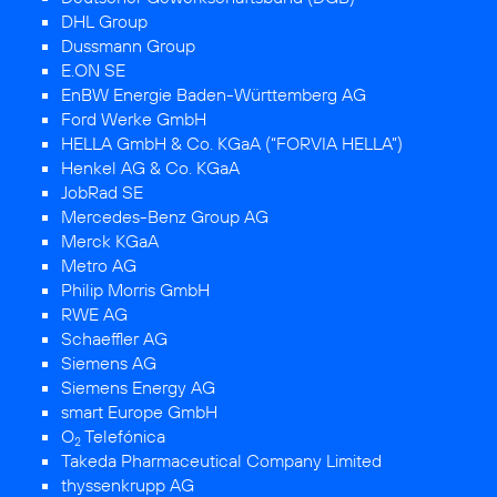
DHL Group
Dussmann Group
E.ON SE
EnBW Energie Baden-Württemberg AG
Ford Werke GmbH
HELLA GmbH & Co. KGaA (“FORVIA HELLA”)
Henkel AG & Co. KGaA
JobRad SE
Mercedes-Benz Group AG
Merck KGaA
Metro AG
Philip Morris GmbH
RWE AG
Schaeffler AG
Siemens AG
Siemens Energy AG
smart Europe GmbH
O
Telefónica
2
Takeda Pharmaceutical Company Limited
thyssenkrupp AG