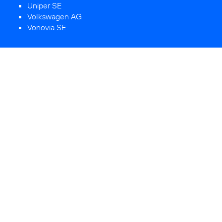
Uniper SE
Volkswagen AG
Vonovia SE