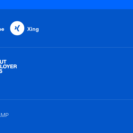
be
Xing
AMP