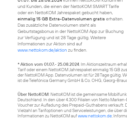
01.07. bis 25.08.2024
können NettoKOM Kundinnen
und Kunden, die einen der NettoKOM SMART Tarife
oder ein NettoKOM Jahrespaket gebucht haben,
einmalig 15 GB Extra-Datenvolumen gratis
erhalten.
Das zusätzliche Datenvolumen steht als
Geburtstagsbonus in der NettoKOM App zur Buchung
zur Verfügung und ist 28 Tage gültig. Weitere
Informationen zur Aktion sind auf
www.nettokom.de/aktion
zu finden.
*
Aktion vom 01.07.- 25.08.2024
. Im Aktionszeitraum erh
Tarif oder einem NettoKOM Jahrespaket einmalig 15 GB zus
der NettoKOM App. Datenvolumen ist für 28 Tage gültig. We
ist die Telefónica Germany GmbH & Co. OHG, Georg-Brau
Über NettoKOM
: NettoKOM ist die gemeinsame Mobilfunk
Deutschland. In den über 4.300 Filialen von Netto Marke
Voucher zur Aufladung des Prepaid-Guthabens verkauft. 
Vielzahl an Tarifoptionen und Serviceleistungen, die über d
Informationen zu NettoKOM auf
www.nettokom.de
; Infor