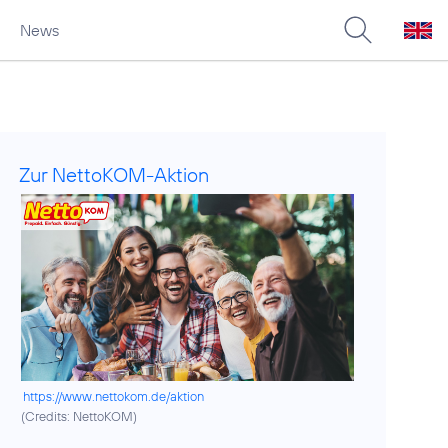
News
Zur NettoKOM-Aktion
https://www.nettokom.de/aktion
(
Credits: NettoKOM
)