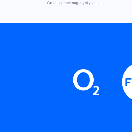
Credits: gettyimages / skynesher