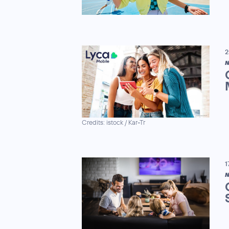
2
N
Credits: istock / Kar-Tr
1
N