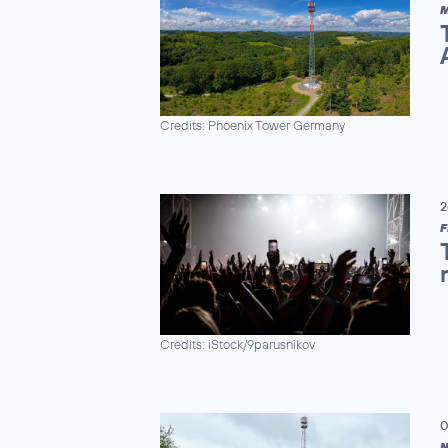
M
Credits: Phoenix Tower Germany
2
F
Credits: iStock/9parusnikov
0
N