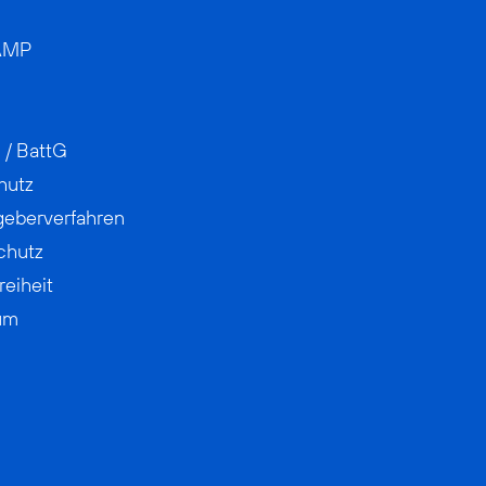
AMP
 / BattG
hutz
geberverfahren
chutz
reiheit
um