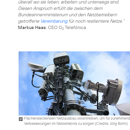
überall wo sie leben, arbeiten und unterwegs sind.
Diesen Anspruch erfüllt die zwischen dem
Bundesinnenministerium und den Netzbetreibern
getroffene
Vereinbarung
für noch resilientere Netze.”
Markus Haas
, CEO O
Telefónica
2
Flächendeckenden Netzausbau vorantreiben, um für zunehmen
Verbesserungen im Netzerlebnis zu sorgen (
Credits: Jörg Borm
)