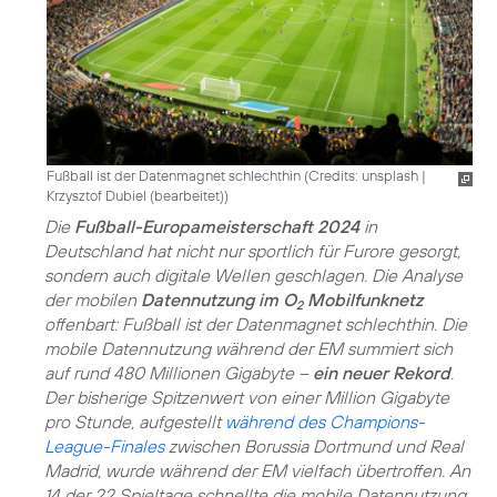
Fußball ist der Datenmagnet schlechthin (
Credits: unsplash
|
Krzysztof Dubiel (bearbeitet)
)
Die
Fußball-Europameisterschaft 2024
in
Deutschland hat nicht nur sportlich für Furore gesorgt,
sondern auch digitale Wellen geschlagen. Die Analyse
der mobilen
Datennutzung im O
Mobilfunknetz
2
offenbart: Fußball ist der Datenmagnet schlechthin. Die
mobile Datennutzung während der EM summiert sich
auf rund 480 Millionen Gigabyte –
ein neuer Rekord
.
Der bisherige Spitzenwert von einer Million Gigabyte
pro Stunde, aufgestellt
während des Champions-
League-Finales
zwischen Borussia Dortmund und Real
Madrid, wurde während der EM vielfach übertroffen. An
14 der 22 Spieltage schnellte die mobile Datennutzung