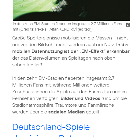
In den zehn EM-Stadien fieberten insgesamt 2,7 Millionen Fans
mit (
Credits: Pexels
|
Altan KENDİRCİ (edited)
)
Große Sportereignisse mobilisieren die Massen – nicht
nur vor den Bildschirmen, sondern auch im Netz.
In der
mobilen Datennutzung ist der „EM-Effekt“ erkennbar
,
der das Datenvolumen an Spieltagen nach oben
schnellen ließ.
In den zehn EM-Stadien fieberten insgesamt 2,7
Millionen Fans mit, während Millionen weitere
Zuschauer:innen die Spiele auf den Fanmeilen und im
Fernsehen verfolgten.
Bilder und Videos
rund um die
Stadionatmosphäre, Traumtore und Fanmärsche
wurden über die
sozialen Medien
geteilt.
Deutschland-Spiele