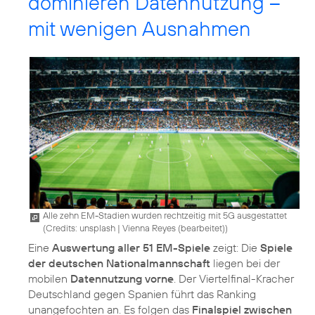
dominieren Datennutzung –
mit wenigen Ausnahmen
Alle zehn EM-Stadien wurden rechtzeitig mit 5G ausgestattet
(
Credits: unsplash
|
Vienna Reyes (bearbeitet)
)
Eine
Auswertung aller 51 EM-Spiele
zeigt: Die
Spiele
der deutschen Nationalmannschaft
liegen bei der
mobilen
Datennutzung vorne
. Der Viertelfinal-Kracher
Deutschland gegen Spanien führt das Ranking
unangefochten an. Es folgen das
Finalspiel zwischen