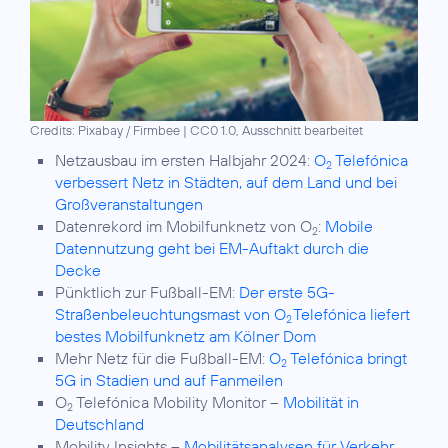
Credits: Pixabay / Firmbee
|
CC0 1.0, Ausschnitt bearbeitet
Netzausbau im ersten Halbjahr 2024:
O
Telefónica
2
verbessert Netz in Städten, auf dem Land und bei
Großveranstaltungen
Datenrekord im Mobilfunknetz von O
:
Mobile
2
Datennutzung geht bei EM-Auftakt durch die
Decke
Pünktlich zur Fußball-EM:
Der erste 5G-
Straßenbeleuchtungsmast von O
Telefónica liefert
2
bestes Mobilfunknetz am Kölner Dom
Mehr Netz für die Fußball-EM:
O
Telefónica bringt
2
5G in Stadien und auf Fanmeilen
O
Telefónica Mobility Monitor –
Mobilität in
2
Deutschland
Mobility Insights –
Mobilitätsanalysen für Verkehr