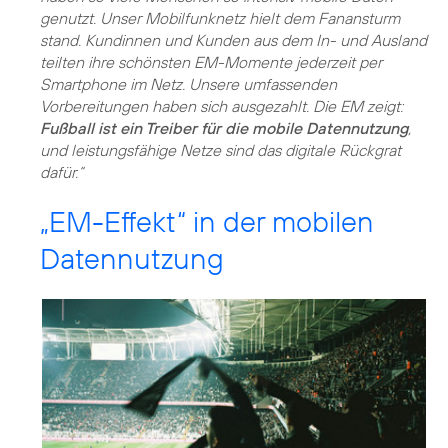
genutzt. Unser Mobilfunknetz hielt dem Fanansturm
stand. Kundinnen und Kunden aus dem In- und Ausland
teilten ihre schönsten EM-Momente jederzeit per
Smartphone im Netz. Unsere umfassenden
Vorbereitungen haben sich ausgezahlt. Die EM zeigt:
Fußball ist ein Treiber für die mobile Datennutzung
,
und leistungsfähige Netze sind das digitale Rückgrat
dafür.“
„EM-Effekt“ in der mobilen
Datennutzung