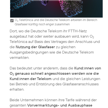
O
Telefónica und die Deutsche Telekom arbeiten im Bereich
2
Glasfaser künftig noch enger zusammen
Dort, wo die Deutsche Telekom ihr FTTH-Netz
ausgebaut hat oder weiter ausbauen wird, kann O
2
Telefónica auf Basis des Vertrages den Anschluss und
die
Nutzung der Glasfaser
zu gleichen
Ausgangsbedingungen wie die Deutsche Telekom
vermarkten.
Das bedeutet unter anderem, dass die
Kund:innen von
O
genauso schnell angeschlossen werden wie die
2
Kund:innen der Telekom
und die gleichen Leistungen
bei Betrieb und Entstörung des Glasfaseranschlusses
erhalten.
Beide Unternehmen können ihre Tarife während der
gesamten
Vorvermarktungs- und Ausbauphase