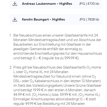
Andreas Laukenmann - HighRes
JPG | 4735 kb
Kerstin Baumgart - HighRes
JPG | 7828 kb
1
Bei Neuabschluss eines unserer Glasfasertarife mit 24
Monaten Mindestvertragslaufzeit und vor Abschluss der
Bauarbeiten zur Erschließung mit Glasfaser in der
jeweiligen Gemeinde entfällt der einmalig zu
entrichtende Erschließungspreis für den Hausanschluss
und beträgt 0,– € (regulär bis zu 599,99 €).
2
Preis gilt bei Neuabschluss des Glasfasertarifs O
Home
2
L oder O
Home XL mit 24 Monaten
2
Mindestvertragslaufzeit für Neukund:innen (ohne O
2
DSL- oder O
Kabelanschluss in den letzten 12 Monaten)
2
im Netz des Vorleistungsgebers Unsere Grüne Glasfaser
und beträgt 19,99 € in den ersten 6 Monaten, danach
44,99 € mtl. (O
Home L) bzw. 59,99 € mtl. (O
Home XL).
2
2
Einmaliger Anschlusspreis aktionsbedingt 0,– € statt
regulär 49,99 € bei Bestellung mit 24 Monaten