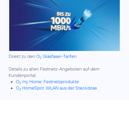
Direkt zu den
O
Glasfaser-Tarifen
2
Details zu allen Festnetz-Angeboten auf dem
O
my Home: Festnetzprodukte
2
O
HomeSpot: WLAN aus der Steckdose
2