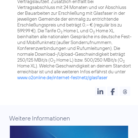
Vertragslaufzeit. Zusätzlich entfällt bei
Vertragsabschluss mit 24 Monaten und vor Abschluss
der Bauarbeiten zur Erschließung mit Glasfaser in der
jeweiligen Gemeinde der einmalig zu entrichtende
Erschließungspreis und beträgt 0,– € (regulär bis zu
599,99 €). Die Tarife O
Home L und O
Home XL
2
2
beinhalten alle nationalen Gespräche ins deutsche Fest-
und Mobilfunknetz (außer Sonderrufnummern,
Konferenzverbindungen und Rufumleitungen). Die
normale Download-/Upload-Geschwindigkeit beträgt
250/125 MBit/s (O
Home L) bzw. 500/250 MBit/s (O
2
2
Home XL). Welche Geschwindigkeit an deinem Standort
erreichbar ist und alle weiteren Infos erfährst du unter
www.o2online.de/internet-festnetz/glasfaser
Weitere Informationen