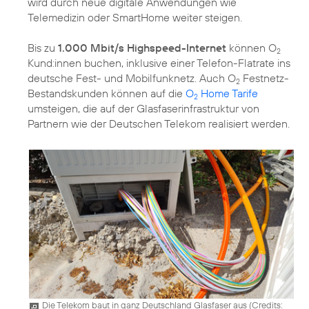
wird durch neue digitale Anwendungen wie
Telemedizin oder SmartHome weiter steigen.
Bis zu
1.000 Mbit/s Highspeed-Internet
können O
2
Kund:innen buchen, inklusive einer Telefon-Flatrate ins
deutsche Fest- und Mobilfunknetz. Auch O
Festnetz-
2
Bestandskunden können auf die
O
Home Tarife
2
umsteigen, die auf der Glasfaserinfrastruktur von
Partnern wie der Deutschen Telekom realisiert werden.
Die Telekom baut in ganz Deutschland Glasfaser aus (
Credits: