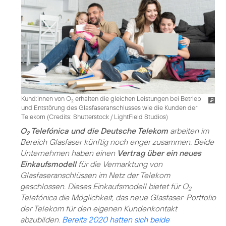
Kund:innen von O
erhalten die gleichen Leistungen bei Betrieb
2
und Entstörung des Glasfaseranschlusses wie die Kunden der
Telekom (
Credits: Shutterstock / LightField Studios
)
O
Telefónica und die Deutsche Telekom
arbeiten im
2
Bereich Glasfaser künftig noch enger zusammen. Beide
Unternehmen haben einen
Vertrag über ein neues
Einkaufsmodell
für die Vermarktung von
Glasfaseranschlüssen im Netz der Telekom
geschlossen. Dieses Einkaufsmodell bietet für O
2
Telefónica die Möglichkeit, das neue Glasfaser-Portfolio
der Telekom für den eigenen Kundenkontakt
abzubilden.
Bereits 2020 hatten sich beide