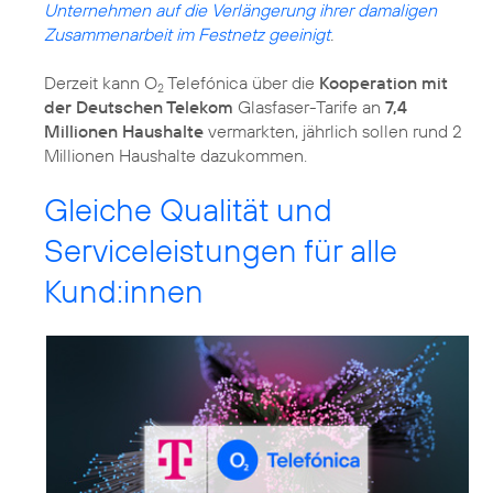
Unternehmen auf die Verlängerung ihrer damaligen
Zusammenarbeit im Festnetz geeinigt
.
Derzeit kann O
Telefónica über die
Kooperation mit
2
der Deutschen Telekom
Glasfaser-Tarife an
7,4
Millionen Haushalte
vermarkten, jährlich sollen rund 2
Millionen Haushalte dazukommen.
Gleiche Qualität und
Serviceleistungen für alle
Kund:innen