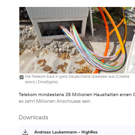
Die Telekom baut in ganz Deutschland Glasfaser aus (
Credits:
istock / DinaSigtrix
)
Telekom mindestens 25 Millionen Haushalten einen 
es zehn Millionen Anschlüsse sein.
Downloads
Andreas Laukenmann - HighRes