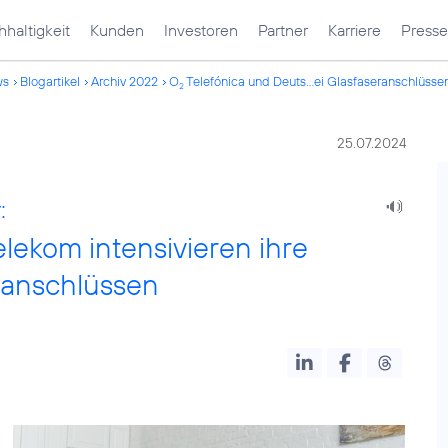
haltigkeit
Kunden
Investoren
Partner
Karriere
Presse
ws
Blogartikel
Archiv 2022
O
Telefónica und Deuts...ei Glasfaseranschlüsse
2
25.07.2024
:
lekom intensivieren ihre
ranschlüssen