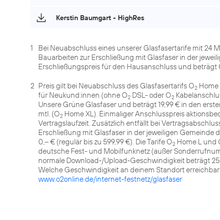
Kerstin Baumgart - HighRes
1
Bei Neuabschluss eines unserer Glasfasertarife mit 24 
Bauarbeiten zur Erschließung mit Glasfaser in der jeweil
Erschließungspreis für den Hausanschluss und beträgt 0,
2
Preis gilt bei Neuabschluss des Glasfasertarifs O
Home 
2
für Neukund:innen (ohne O
DSL- oder O
Kabelanschlus
2
2
Unsere Grüne Glasfaser und beträgt 19,99 € in den erst
mtl. (O
Home XL). Einmaliger Anschlusspreis aktionsbedi
2
Vertragslaufzeit. Zusätzlich entfällt bei Vertragsabschl
Erschließung mit Glasfaser in der jeweiligen Gemeinde d
0,– € (regulär bis zu 599,99 €). Die Tarife O
Home L und 
2
deutsche Fest- und Mobilfunknetz (außer Sonderrufnu
normale Download-/Upload-Geschwindigkeit beträgt 25
Welche Geschwindigkeit an deinem Standort erreichbar is
www.o2online.de/internet-festnetz/glasfaser