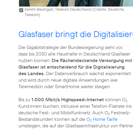
Kerstin Baumgart, Telekom Deutschland (
Credits: Deutsche
Telekom
)
Glasfaser bringt die Digitalisi
Die Gigabitstrategie der Bundesregierung sieht vor,
dass bis 2030 alle Haushalte in Deutschland Glasfaser
nutzen können.
Die flächendeckende Versorgung mit
Glasfaser ist entscheidend für die Digitalisierung
des Landes.
Der Datenverbrauch wächst exponentiell
und wird durch neue digitale Anwendungen wie
Telemedizin oder SmartHome weiter steigen.
Bis zu
1.000 Mbit/s Highspeed-Internet
können O
2
Kund:innen buchen, inklusive einer Telefon-Flatrate ins
deutsche Fest- und Mobilfunknetz. Auch O
Festnetz-
2
Bestandskunden können auf die
O
Home Tarife
2
umsteigen, die auf der Glasfaserinfrastruktur von Partn