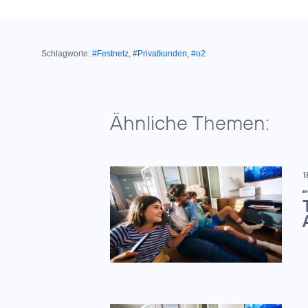
Schlagworte:
#Festnetz
,
#Privatkunden
,
#o2
Ähnliche Themen:
1
„