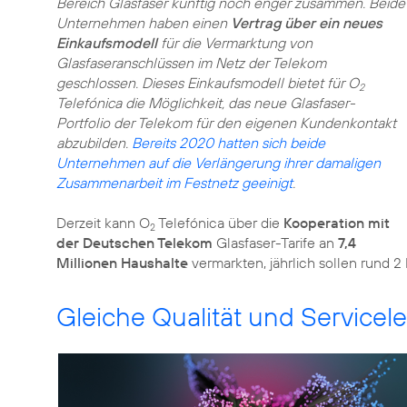
Bereich Glasfaser künftig noch enger zusammen. Beide
Unternehmen haben einen
Vertrag über ein neues
Einkaufsmodell
für die Vermarktung von
Glasfaseranschlüssen im Netz der Telekom
geschlossen. Dieses Einkaufsmodell bietet für O
2
Telefónica die Möglichkeit, das neue Glasfaser-
Portfolio der Telekom für den eigenen Kundenkontakt
abzubilden.
Bereits 2020 hatten sich beide
Unternehmen auf die Verlängerung ihrer damaligen
Zusammenarbeit im Festnetz geeinigt
.
Derzeit kann O
Telefónica über die
Kooperation mit
2
der Deutschen Telekom
Glasfaser-Tarife an
7,4
Millionen Haushalte
vermarkten, jährlich sollen rund 
Gleiche Qualität und Servicele