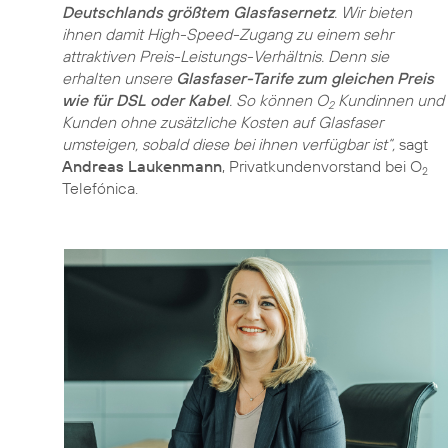
Deutschlands größtem Glasfasernetz
. Wir bieten
ihnen damit High-Speed-Zugang zu einem sehr
attraktiven Preis-Leistungs-Verhältnis. Denn sie
erhalten unsere
Glasfaser-Tarife zum gleichen Preis
wie für DSL oder Kabel
. So können O
Kundinnen und
2
Kunden ohne zusätzliche Kosten auf Glasfaser
umsteigen, sobald diese bei ihnen verfügbar ist“,
sagt
Andreas Laukenmann
, Privatkundenvorstand bei O
2
Telefónica.