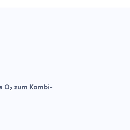
e O
zum Kombi-
2