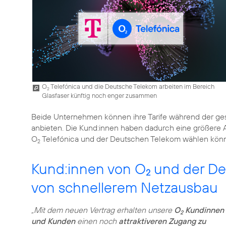
O
Telefónica und die Deutsche Telekom arbeiten im Bereich
2
Glasfaser künftig noch enger zusammen
Beide Unternehmen können ihre Tarife während der g
anbieten. Die Kund:innen haben dadurch eine größere 
O
Telefónica und der Deutschen Telekom wählen kön
2
Kund:innen von O
und der De
2
von schnellerem Netzausbau
„Mit dem neuen Vertrag erhalten unsere
O
Kundinnen
2
und Kunden
einen noch
attraktiveren Zugang zu