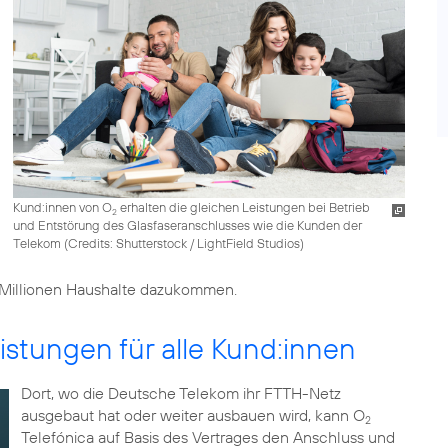
Kund:innen von O
erhalten die gleichen Leistungen bei Betrieb
2
und Entstörung des Glasfaseranschlusses wie die Kunden der
Telekom (
Credits: Shutterstock / LightField Studios
)
2 Millionen Haushalte dazukommen.
istungen für alle Kund:innen
Dort, wo die Deutsche Telekom ihr FTTH-Netz
ausgebaut hat oder weiter ausbauen wird, kann O
2
Telefónica auf Basis des Vertrages den Anschluss und