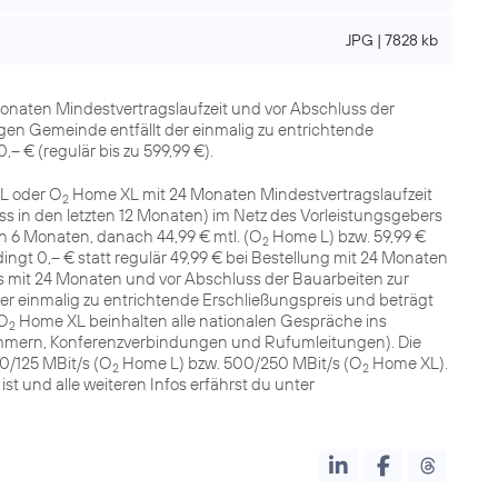
JPG | 7828 kb
Monaten Mindestvertragslaufzeit und vor Abschluss der
igen Gemeinde entfällt der einmalig zu entrichtende
– € (regulär bis zu 599,99 €).
L oder O
Home XL mit 24 Monaten Mindestvertragslaufzeit
2
s in den letzten 12 Monaten) im Netz des Vorleistungsgebers
en 6 Monaten, danach 44,99 € mtl. (O
Home L) bzw. 59,99 €
2
ngt 0,– € statt regulär 49,99 € bei Bestellung mit 24 Monaten
uss mit 24 Monaten und vor Abschluss der Bauarbeiten zur
er einmalig zu entrichtende Erschließungspreis und beträgt
O
Home XL beinhalten alle nationalen Gespräche ins
2
mmern, Konferenzverbindungen und Rufumleitungen). Die
0/125 MBit/s (O
Home L) bzw. 500/250 MBit/s (O
Home XL).
2
2
t und alle weiteren Infos erfährst du unter