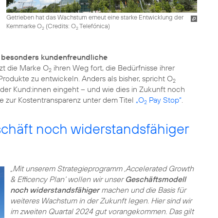
Getrieben hat das Wachstum erneut eine starke Entwicklung der
Kernmarke O
(
Credits: O
Telefónica
)
2
2
s besonders kundenfreundliche
tzt die Marke O
ihren Weg fort, die Bedürfnisse ihrer
2
odukte zu entwickeln. Anders als bisher, spricht O
2
e der Kund:innen eingeht – und wie dies in Zukunft noch
e zur Kostentransparenz unter dem Titel
„O
Pay Stop“
.
2
schäft noch widerstandsfähiger
„Mit unserem Strategieprogramm ‚Accelerated Growth
& Efficency Plan‘ wollen wir unser
Geschäftsmodell
noch widerstandsfähiger
machen und die Basis für
weiteres Wachstum in der Zukunft legen. Hier sind wir
im zweiten Quartal 2024 gut vorangekommen. Das gilt