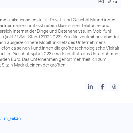
JPG | 76 kb
kommunikationsdienste für Privat- und Geschäftskund:innen.
Partnermarken umfasst neben klassischen Telefonie- und
Bereich Internet der Dinge und Datenanalyse. Im Mobilfunk
 (inkl. M2M - Stand 31.12.2023). Kein Netzbetreiber verbindet
lfach ausgezeichnete Mobilfunknetz des Unternehmens
lefónica seinen Kund:innen die größte technologische Vielfalt
land. Im Geschäftsjahr 2023 erwirtschaftete das Unternehmen
lliarden Euro. Das Unternehmen gehört mehrheitlich zum
Sitz in Madrid, einem der größten
ahlen_Fakten