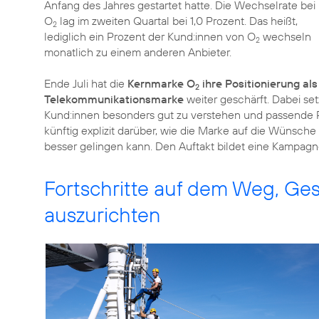
Anfang des Jahres gestartet hatte. Die Wechselrate bei
O
lag im zweiten Quartal bei 1,0 Prozent. Das heißt,
2
lediglich ein Prozent der Kund:innen von O
wechseln
2
monatlich zu einem anderen Anbieter.
Ende Juli hat die
Kernmarke O
ihre Positionierung al
2
Telekommunikationsmarke
weiter geschärft. Dabei se
Kund:innen besonders gut zu verstehen und passende Pr
künftig explizit darüber, wie die Marke auf die Wünsch
besser gelingen kann. Den Auftakt bildet eine Kampagn
Fortschritte auf dem Weg, Ge
auszurichten