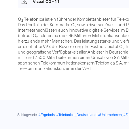
Visual Q2 - 1:1
O
Telefónica
ist ein führender Komplettanbieter für Tele
2
Das Portfolio der Kernmarke O
sowie diverser Zweit- und 
2
Internetanschlüssen auch innovative digitale Services im 
betreut O
Telefónica über 45 Millionen Mobilfunkanschlüsse
2
hierzulande mehr Menschen. Das leistungsstarke und vie
erreicht über 99% der Bevölkerung. Im Festnetz bietet O
Te
2
und geografische Verfügbarkeit aller Anbieter in Deutsch
mit rund 7.500 Mitarbeiter:innen einen Umsatz von 8,6 Mi
spanischen Telekommunikationskonzern Telefónica S.A. mit 
Telekommunikationskonzerne der Welt.
Schlagworte:
#Ergebnis
,
#Telefónica_Deutschland
,
#Unternehmen
,
#Z