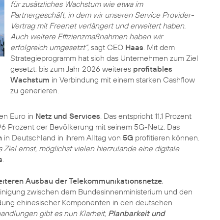
für zusätzliches Wachstum wie etwa im
Partnergeschäft, in dem wir unseren Service Provider-
Vertrag mit Freenet verlängert und erweitert haben.
Auch weitere Effizienzmaßnahmen haben wir
erfolgreich umgesetzt“,
sagt CEO
Haas
. Mit dem
Strategieprogramm hat sich das Unternehmen zum Ziel
gesetzt, bis zum Jahr 2026 weiteres
profitables
Wachstum
in Verbindung mit einem starken Cashflow
zu generieren.
nen Euro in
Netz und Services
. Das entspricht 11,1 Prozent
96 Prozent der Bevölkerung mit seinem 5G-Netz. Das
n
in Deutschland in ihrem Alltag von
5G
profitieren können.
iel ernst, möglichst vielen hierzulande eine digitale
s
.
iteren Ausbau der Telekommunikationsnetze
,
 Einigung zwischen dem Bundesinnenministerium und den
endung chinesischer Komponenten in den deutschen
ndlungen gibt es nun Klarheit,
Planbarkeit und