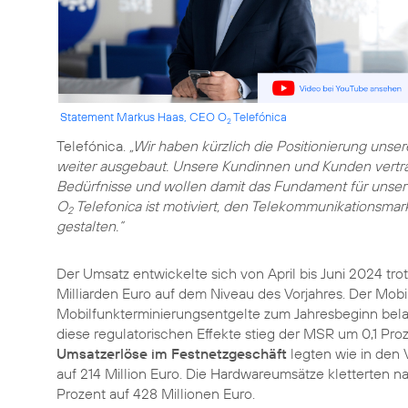
Statement Markus Haas, CEO O
Telefónica
2
Telefónica.
„Wir haben kürzlich die Positionierung unse
weiter ausgebaut. Unsere Kundinnen und Kunden vertrau
Bedürfnisse und wollen damit das Fundament für unse
O
Telefonica ist motiviert, den Telekommunikationsma
2
gestalten.“
Der Umsatz entwickelte sich von April bis Juni 2024 trot
Milliarden Euro auf dem Niveau des Vorjahres. Der Mob
Mobilfunkterminierungsentgelte zum Jahresbeginn belast
diese regulatorischen Effekte stieg der MSR um 0,1 Pro
Umsatzerlöse im Festnetzgeschäft
legten wie in den 
auf 214 Million Euro. Die Hardwareumsätze kletterten 
Prozent auf 428 Millionen Euro.