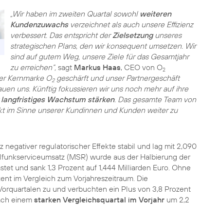
„Wir haben im zweiten Quartal sowohl
weiteren
Kundenzuwachs
verzeichnet als auch unsere Effizienz
verbessert. Das entspricht der
Zielsetzung
unseres
strategischen Plans, den wir konsequent umsetzen. Wir
sind auf gutem Weg, unsere Ziele für das Gesamtjahr
zu erreichen“,
sagt
Markus Haas
, CEO von O
2
rer Kernmarke O
geschärft und unser Partnergeschäft
2
en uns. Künftig fokussieren wir uns noch mehr auf ihre
r
langfristiges Wachstum stärken
. Das gesamte Team von
rkt im Sinne unserer Kundinnen und Kunden weiter zu
z negativer regulatorischer Effekte stabil und lag mit 2,090
ilfunkserviceumsatz (MSR) wurde aus der Halbierung der
et und sank 1,3 Prozent auf 1,444 Milliarden Euro. Ohne
zent im Vergleich zum Vorjahreszeitraum. Die
Vorquartalen zu und verbuchten ein Plus von 3,8 Prozent
nach einem
starken Vergleichsquartal im Vorjahr
um 2,2