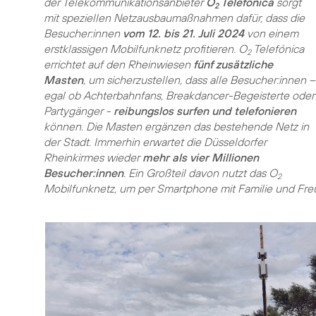
der Telekommunikationsanbieter
O
Telefónica
sorgt
2
mit speziellen Netzausbaumaßnahmen dafür, dass die
Besucher:innen
vom 12. bis 21. Juli 2024
von einem
erstklassigen Mobilfunknetz profitieren. O
Telefónica
2
errichtet auf den Rheinwiesen
fünf zusätzliche
Masten
, um sicherzustellen, dass alle Besucher:innen –
egal ob Achterbahnfans, Breakdancer-Begeisterte oder
Partygänger -
reibungslos surfen und telefonieren
können. Die Masten ergänzen das bestehende Netz in
der Stadt. Immerhin erwartet die Düsseldorfer
Rheinkirmes wieder
mehr als vier Millionen
Besucher:innen
. Ein Großteil davon nutzt das O
2
Mobilfunknetz, um per Smartphone mit Familie und Fre