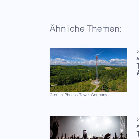
Ähnliche Themen:
2
M
Credits: Phoenix Tower Germany
2
F