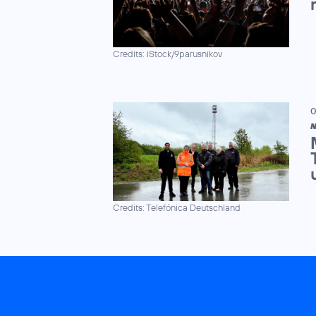
Credits: iStock/9parusnikov
0
N
Credits: Telefónica Deutschland