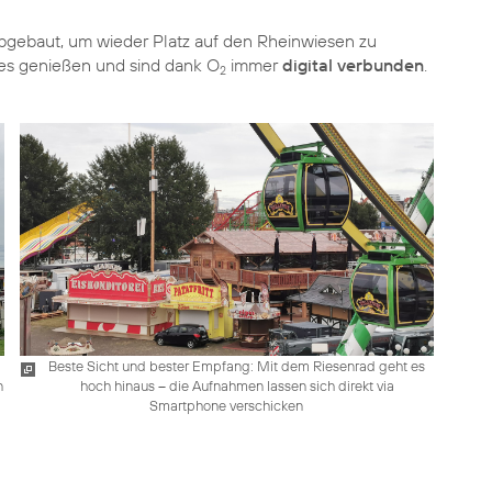
gebaut, um wieder Platz auf den Rheinwiesen zu
mes genießen und sind dank O
immer
digital verbunden
.
2
Beste Sicht und bester Empfang: Mit dem Riesenrad geht es
n
hoch hinaus – die Aufnahmen lassen sich direkt via
Smartphone verschicken