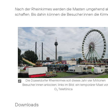
Nach der Rheinkirmes werden die Masten umgehend ab
schaffen. Bis dahin können die Besucher:innen die Kir
Die Düsseldorfer Rheinkirmes soll dieses Jahr vier Millionen
Besucher:innen anlocken; links im Bild: ein temporärer Mast vo
O
Telefónica
2
Downloads