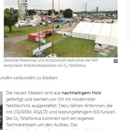
Zwischen Riesenrad und Schützenzelt steht einer der fünf
temporären Mobilfunkstandorte von O
Telefónica
2
unden verbunden zu bleiben.
Die neuen Masten sind aus
nachhaltigem Holz
gefertigt und werden vor Ort mit modernster
Netztechnik ausgestattet. Dazu zählen Antennen, die
mit 2G/GSM, 4G/LTE und leistungsfähigem 5G funken.
Bei O
Telefónica kümmert sich ein eigenes
2
Technikerteam um den Aufbau. Die