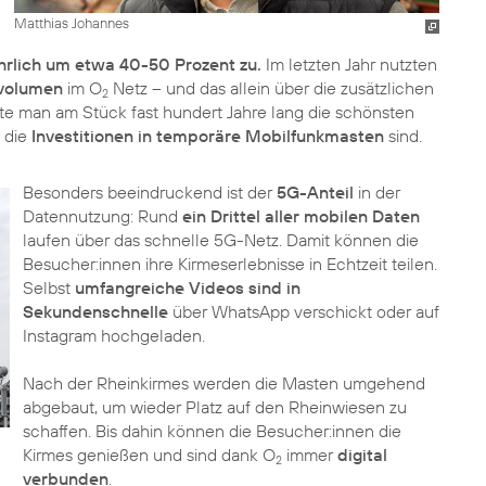
Matthias Johannes
hrlich um etwa 40-50 Prozent zu.
Im letzten Jahr nutzten
nvolumen
im O
Netz – und das allein über die zusätzlichen
2
te man am Stück fast hundert Jahre lang die schönsten
g die
Investitionen in temporäre Mobilfunkmasten
sind.
Besonders beeindruckend ist der
5G-Anteil
in der
Datennutzung: Rund
ein Drittel aller mobilen Daten
laufen über das schnelle 5G-Netz. Damit können die
Besucher:innen ihre Kirmeserlebnisse in Echtzeit teilen.
Selbst
umfangreiche Videos sind in
Sekundenschnelle
über WhatsApp verschickt oder auf
Instagram hochgeladen.
Nach der Rheinkirmes werden die Masten umgehend
abgebaut, um wieder Platz auf den Rheinwiesen zu
schaffen. Bis dahin können die Besucher:innen die
Kirmes genießen und sind dank O
immer
digital
2
verbunden
.