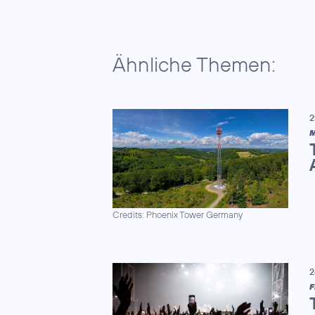
Ähnliche Themen:
2
M
Credits: Phoenix Tower Germany
2
F