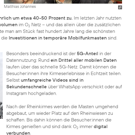
Matthias Johannes
hrlich um etwa 40-50 Prozent zu.
Im letzten Jahr nutzten
nvolumen
im O
Netz – und das allein über die zusätzlichen
2
te man am Stück fast hundert Jahre lang die schönsten
g die
Investitionen in temporäre Mobilfunkmasten
sind.
Besonders beeindruckend ist der
5G-Anteil
in der
Datennutzung: Rund
ein Drittel aller mobilen Daten
laufen über das schnelle 5G-Netz. Damit können die
Besucher:innen ihre Kirmeserlebnisse in Echtzeit teilen.
Selbst
umfangreiche Videos sind in
Sekundenschnelle
über WhatsApp verschickt oder auf
Instagram hochgeladen.
Nach der Rheinkirmes werden die Masten umgehend
abgebaut, um wieder Platz auf den Rheinwiesen zu
schaffen. Bis dahin können die Besucher:innen die
Kirmes genießen und sind dank O
immer
digital
2
verbunden
.