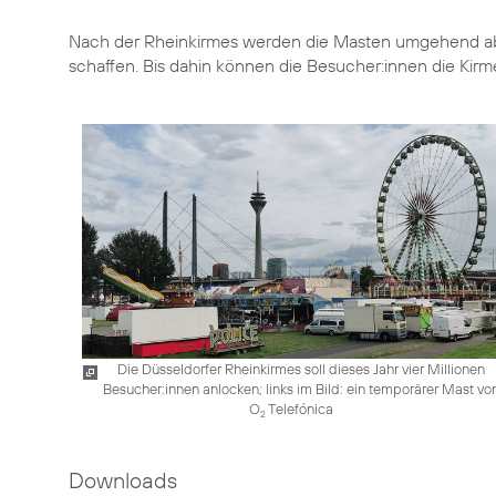
Nach der Rheinkirmes werden die Masten umgehend ab
schaffen. Bis dahin können die Besucher:innen die Kir
Die Düsseldorfer Rheinkirmes soll dieses Jahr vier Millionen
Besucher:innen anlocken; links im Bild: ein temporärer Mast vo
O
Telefónica
2
Downloads