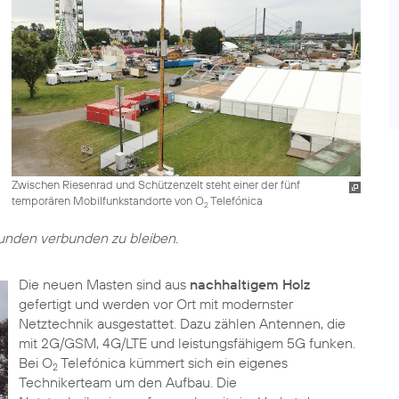
Zwischen Riesenrad und Schützenzelt steht einer der fünf
temporären Mobilfunkstandorte von O
Telefónica
2
unden verbunden zu bleiben.
Die neuen Masten sind aus
nachhaltigem Holz
gefertigt und werden vor Ort mit modernster
Netztechnik ausgestattet. Dazu zählen Antennen, die
mit 2G/GSM, 4G/LTE und leistungsfähigem 5G funken.
Bei O
Telefónica kümmert sich ein eigenes
2
Technikerteam um den Aufbau. Die