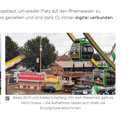
gebaut, um wieder Platz auf den Rheinwiesen zu
mes genießen und sind dank O
immer
digital verbunden
.
2
Beste Sicht und bester Empfang: Mit dem Riesenrad geht es
n
hoch hinaus – die Aufnahmen lassen sich direkt via
Smartphone verschicken