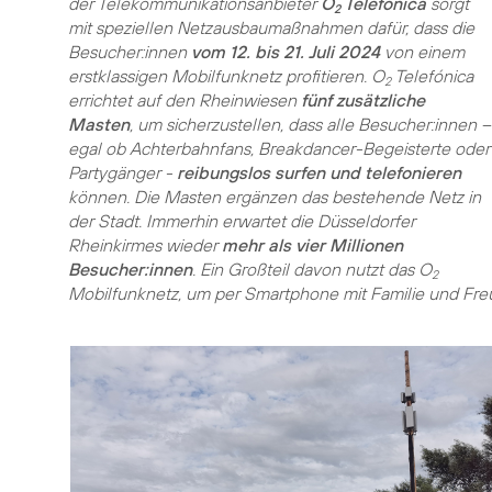
der Telekommunikationsanbieter
O
Telefónica
sorgt
2
mit speziellen Netzausbaumaßnahmen dafür, dass die
Besucher:innen
vom 12. bis 21. Juli 2024
von einem
erstklassigen Mobilfunknetz profitieren. O
Telefónica
2
errichtet auf den Rheinwiesen
fünf zusätzliche
Masten
, um sicherzustellen, dass alle Besucher:innen –
egal ob Achterbahnfans, Breakdancer-Begeisterte oder
Partygänger -
reibungslos surfen und telefonieren
können. Die Masten ergänzen das bestehende Netz in
der Stadt. Immerhin erwartet die Düsseldorfer
Rheinkirmes wieder
mehr als vier Millionen
Besucher:innen
. Ein Großteil davon nutzt das O
2
Mobilfunknetz, um per Smartphone mit Familie und Fre