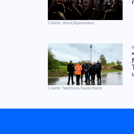
Credits: iStock/9parusnikov
0
N
Credits: Telefónica Deutschland