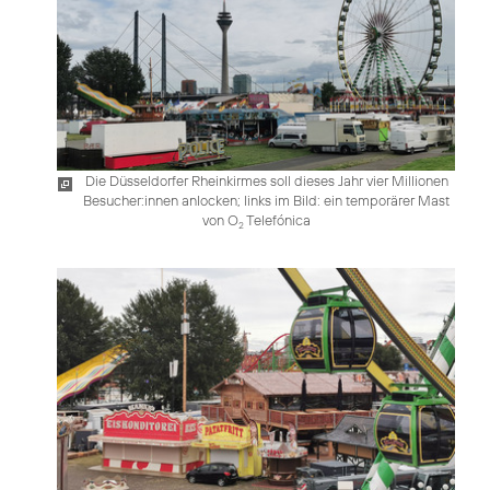
Die Düsseldorfer Rheinkirmes soll dieses Jahr vier Millionen
Besucher:innen anlocken; links im Bild: ein temporärer Mast
von O
Telefónica
2