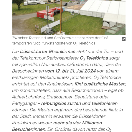
Zwischen Riesenrad und Schützenzelt steht einer der fünf
temporären Mobilfunkstandorte von O
Telefónica
2
Die
Düsseldorfer Rheinkirmes
steht vor der Tür – und
der Telekommunikationsanbieter
O
Telefónica
sorgt
2
mit speziellen Netzausbaumaßnahmen dafür, dass die
Besucher:innen
vom 12. bis 21. Juli 2024
von einem
erstklassigen Mobilfunknetz profitieren. O
Telefónica
2
errichtet auf den Rheinwiesen
fünf zusätzliche Masten
,
um sicherzustellen, dass alle Besucher:innen – egal ob
Achterbahnfans, Breakdancer-Begeisterte oder
Partygänger -
reibungslos surfen und telefonieren
können. Die Masten ergänzen das bestehende Netz in
der Stadt. Immerhin erwartet die Düsseldorfer
Rheinkirmes wieder
mehr als vier Millionen
Besucher:innen
. Ein Großteil davon nutzt das O
2