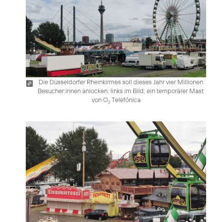
Die Düsseldorfer Rheinkirmes soll dieses Jahr vier Millionen
Besucher:innen anlocken; links im Bild: ein temporärer Mast
von O
Telefónica
2