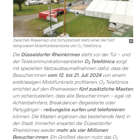
Zwischen Riesenrad und Schützenzelt steht einer der fünf
temporären Mobilfunkstandorte von O
Telefónica
2
Die
Düsseldorfer Rheinkirmes
steht vor der Tür – und
der Telekommunikationsanbieter
O
Telefónica
sorgt
2
mit speziellen Netzausbaumaßnahmen dafür, dass die
Besucher:innen
vom 12. bis 21. Juli 2024
von einem
erstklassigen Mobilfunknetz profitieren. O
Telefónica
2
errichtet auf den Rheinwiesen
fünf zusätzliche Masten
,
um sicherzustellen, dass alle Besucher:innen – egal ob
Achterbahnfans, Breakdancer-Begeisterte oder
Partygänger -
reibungslos surfen und telefonieren
können. Die Masten ergänzen das bestehende Netz in
der Stadt. Immerhin erwartet die Düsseldorfer
Rheinkirmes wieder
mehr als vier Millionen
Besucher:innen
. Ein Großteil davon nutzt das O
2