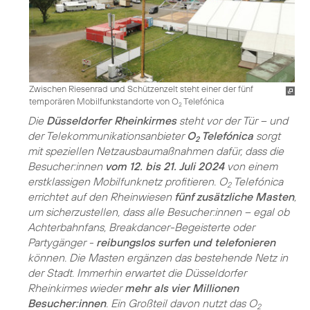
Zwischen Riesenrad und Schützenzelt steht einer der fünf
temporären Mobilfunkstandorte von O
Telefónica
2
Die
Düsseldorfer Rheinkirmes
steht vor der Tür – und
der Telekommunikationsanbieter
O
Telefónica
sorgt
2
mit speziellen Netzausbaumaßnahmen dafür, dass die
Besucher:innen
vom 12. bis 21. Juli 2024
von einem
erstklassigen Mobilfunknetz profitieren. O
Telefónica
2
errichtet auf den Rheinwiesen
fünf zusätzliche Masten
,
um sicherzustellen, dass alle Besucher:innen – egal ob
Achterbahnfans, Breakdancer-Begeisterte oder
Partygänger -
reibungslos surfen und telefonieren
können. Die Masten ergänzen das bestehende Netz in
der Stadt. Immerhin erwartet die Düsseldorfer
Rheinkirmes wieder
mehr als vier Millionen
Besucher:innen
. Ein Großteil davon nutzt das O
2