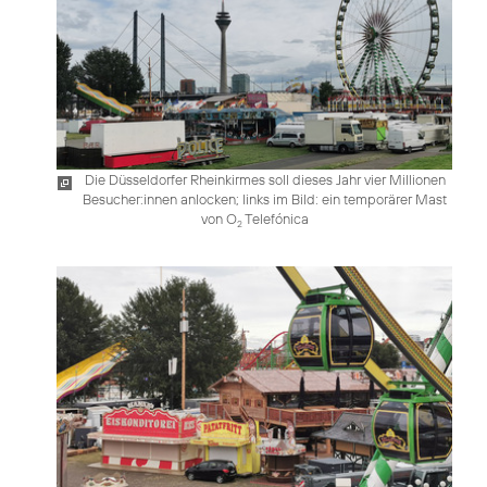
Die Düsseldorfer Rheinkirmes soll dieses Jahr vier Millionen
Besucher:innen anlocken; links im Bild: ein temporärer Mast
von O
Telefónica
2