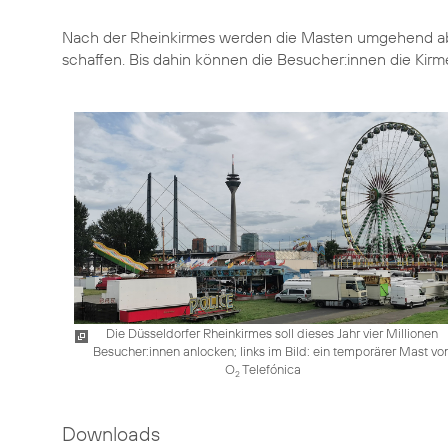
Nach der Rheinkirmes werden die Masten umgehend ab
schaffen. Bis dahin können die Besucher:innen die Kir
Die Düsseldorfer Rheinkirmes soll dieses Jahr vier Millionen
Besucher:innen anlocken; links im Bild: ein temporärer Mast vo
O
Telefónica
2
Downloads