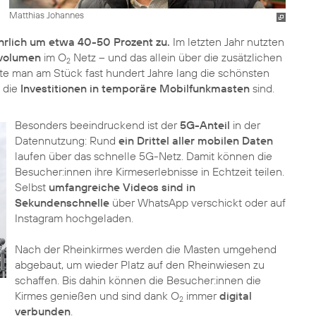
Matthias Johannes
hrlich um etwa 40-50 Prozent zu.
Im letzten Jahr nutzten
nvolumen
im O
Netz – und das allein über die zusätzlichen
2
te man am Stück fast hundert Jahre lang die schönsten
g die
Investitionen in temporäre Mobilfunkmasten
sind.
Besonders beeindruckend ist der
5G-Anteil
in der
Datennutzung: Rund
ein Drittel aller mobilen Daten
laufen über das schnelle 5G-Netz. Damit können die
Besucher:innen ihre Kirmeserlebnisse in Echtzeit teilen.
Selbst
umfangreiche Videos sind in
Sekundenschnelle
über WhatsApp verschickt oder auf
Instagram hochgeladen.
Nach der Rheinkirmes werden die Masten umgehend
abgebaut, um wieder Platz auf den Rheinwiesen zu
schaffen. Bis dahin können die Besucher:innen die
Kirmes genießen und sind dank O
immer
digital
2
verbunden
.