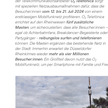
der Telekommunikationsanbieter
O
Telefónica
sorgt
2
mit speziellen Netzausbaumaßnahmen dafür, dass die
Besucher:innen
vom 12. bis 21. Juli 2024
von einem
erstklassigen Mobilfunknetz profitieren. O
Telefónica
2
errichtet auf den Rheinwiesen
fünf zusätzliche
Masten
, um sicherzustellen, dass alle Besucher:innen –
egal ob Achterbahnfans, Breakdancer-Begeisterte oder
Partygänger -
reibungslos surfen und telefonieren
können. Die Masten ergänzen das bestehende Netz in
der Stadt. Immerhin erwartet die Düsseldorfer
Rheinkirmes wieder
mehr als vier Millionen
Besucher:innen
. Ein Großteil davon nutzt das O
2
Mobilfunknetz, um per Smartphone mit Familie und Fre