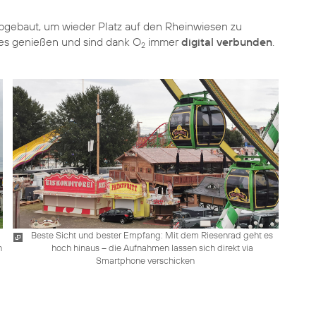
gebaut, um wieder Platz auf den Rheinwiesen zu
mes genießen und sind dank O
immer
digital verbunden
.
2
Beste Sicht und bester Empfang: Mit dem Riesenrad geht es
n
hoch hinaus – die Aufnahmen lassen sich direkt via
Smartphone verschicken