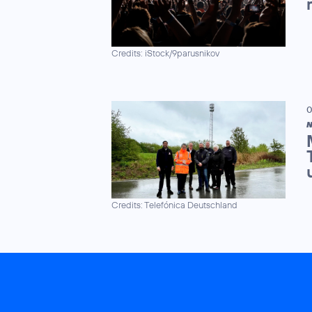
Credits: iStock/9parusnikov
0
N
Credits: Telefónica Deutschland