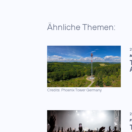
Ähnliche Themen:
2
M
Credits: Phoenix Tower Germany
2
F