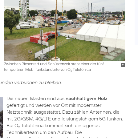
Zwischen Riesenrad und Schützenzelt steht einer der fünf
temporären Mobilfunkstandorte von O
Telefónica
2
unden verbunden zu bleiben.
Die neuen Masten sind aus
nachhaltigem Holz
gefertigt und werden vor Ort mit modernster
Netztechnik ausgestattet. Dazu zählen Antennen, die
mit 2G/GSM, 4G/LTE und leistungsfähigem 5G funken.
Bei O
Telefónica kümmert sich ein eigenes
2
Technikerteam um den Aufbau. Die