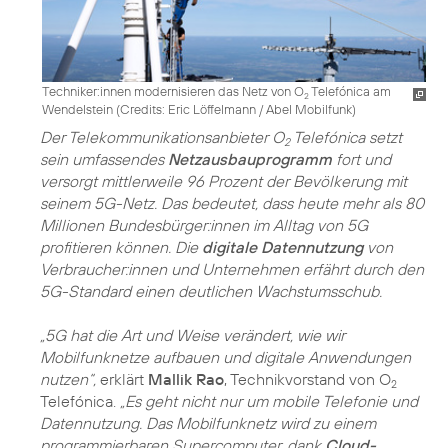
Techniker:innen modernisieren das Netz von O
Telefónica am
2
Wendelstein (
Credits: Eric Löffelmann / Abel Mobilfunk
)
Der Telekommunikationsanbieter O
Telefónica setzt
2
sein umfassendes
Netzausbauprogramm
fort und
versorgt mittlerweile 96 Prozent der Bevölkerung mit
seinem 5G-Netz. Das bedeutet, dass heute mehr als 80
Millionen Bundesbürger:innen im Alltag von 5G
profitieren können. Die
digitale Datennutzung
von
Verbraucher:innen und Unternehmen erfährt durch den
5G-Standard einen deutlichen Wachstumsschub.
„5G hat die Art und Weise verändert, wie wir
Mobilfunknetze aufbauen und digitale Anwendungen
nutzen“,
erklärt
Mallik Rao
, Technikvorstand von O
2
Telefónica.
„Es geht nicht nur um mobile Telefonie und
Datennutzung. Das Mobilfunknetz wird zu einem
programmierbaren Supercomputer, dank
Cloud-