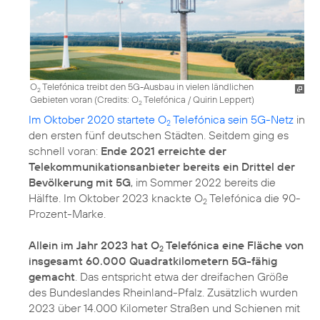
O
Telefónica treibt den 5G-Ausbau in vielen ländlichen
2
Gebieten voran (
Credits: O
Telefónica / Quirin Leppert
)
2
Im Oktober 2020 startete O
Telefónica sein 5G-Netz
in
2
den ersten fünf deutschen Städten. Seitdem ging es
schnell voran:
Ende 2021 erreichte der
Telekommunikationsanbieter bereits ein Drittel der
Bevölkerung mit 5G
, im Sommer 2022 bereits die
Hälfte. Im Oktober 2023 knackte O
Telefónica die 90-
2
Prozent-Marke.
Allein im Jahr 2023 hat O
Telefónica eine Fläche von
2
insgesamt 60.000 Quadratkilometern 5G-fähig
gemacht
. Das entspricht etwa der dreifachen Größe
des Bundeslandes Rheinland-Pfalz. Zusätzlich wurden
2023 über 14.000 Kilometer Straßen und Schienen mit