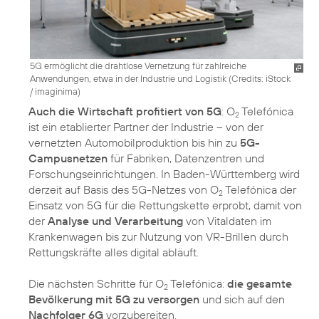
5G ermöglicht die drahtlose Vernetzung für zahlreiche
Anwendungen, etwa in der Industrie und Logistik (
Credits: iStock
/ imaginima
)
Auch die Wirtschaft profitiert von 5G
: O
Telefónica
2
ist ein etablierter Partner der Industrie – von der
vernetzten Automobilproduktion bis hin zu
5G-
Campusnetzen
für Fabriken, Datenzentren und
Forschungseinrichtungen. In Baden-Württemberg wird
derzeit auf Basis des 5G-Netzes von O
Telefónica der
2
Einsatz von 5G für die Rettungskette erprobt, damit von
der
Analyse und Verarbeitung
von Vitaldaten im
Krankenwagen bis zur Nutzung von VR-Brillen durch
Rettungskräfte alles digital abläuft.
Die nächsten Schritte für O
Telefónica:
die gesamte
2
Bevölkerung mit 5G zu versorgen
und sich auf den
Nachfolger 6G
vorzubereiten.