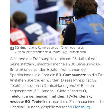
5G-Smartphone Kameras sorgen für ein optimales
Zuschauer:innenerlebnis (
Credits: Sky Deutschland
)
Während der Eröffnungsfeier, die am 26. Juli auf der
Seine stattfand, machten mehr als 200 Samsung-5G-
Smartphones auf den Booten Aufnahmen der
Sportler:innen, die über ein
5G-Campusnetz
an die TV-
Anstalten übertragen wurden. Dieses Prinzip hat O
2
Telefónica schon in Deutschland genutzt: Bei den
sogenannten „5G Handball-Gipfeln“ setzte
O
2
Telefónica gemeinsam mit dem TV-Sender sky
neueste 5G-Technik
ein, damit die Zuschauer:innen die
Handball-Bundesligaspiele zwischen
Flensburg-