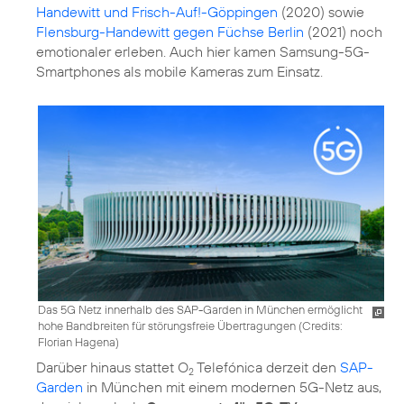
Handewitt und Frisch-Auf!-Göppingen
(2020) sowie
Flensburg-Handewitt gegen Füchse Berlin
(2021) noch
emotionaler erleben. Auch hier kamen Samsung-5G-
Smartphones als mobile Kameras zum Einsatz.
Das 5G Netz innerhalb des SAP-Garden in München ermöglicht
hohe Bandbreiten für störungsfreie Übertragungen (
Credits:
Florian Hagena
)
Darüber hinaus stattet O
Telefónica derzeit den
SAP-
2
Garden
in München mit einem modernen 5G-Netz aus,