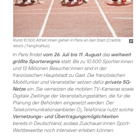
Rund 10.500 Athlet:innen gehen in Paris an den Start (
Credits:
istock / FangXiaNuo
)
In Paris findet
vom 26. Juli bis 11. August
das
weltweit
größte Sportereignis
statt. Bis zu 10.500 Sportler:innen
und 13 Millionen Besucher:innen sind in der
französischen Hauptstadt zu Gast. Die französischen
Mobilfunker und Veranstalter setzen dafür
private 5G-
Netze
ein. Sie vernetzen die mobilen TV-Kameras sowie
Digitale Zwillinge der Veranstaltungsstätten, die für die
Planung der Behörden eingesetzt werden. Der
Telekommunikationsanbieter O
Telefónica nutzt solche
2
Vernetzungs- und Übertragungsmöglichkeiten
bereits in Deutschland, sodass Zuschauer:innen Sport-
Wettbewerbe noch intensiver erleben können.