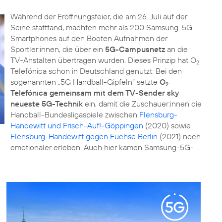
Während der Eröffnungsfeier, die am 26. Juli auf der
Seine stattfand, machten mehr als 200 Samsung-5G-
Smartphones auf den Booten Aufnahmen der
Sportler:innen, die über ein
5G-Campusnetz
an die
TV-Anstalten übertragen wurden. Dieses Prinzip hat O
2
Telefónica schon in Deutschland genutzt: Bei den
sogenannten „5G Handball-Gipfeln“ setzte
O
2
Telefónica gemeinsam mit dem TV-Sender sky
neueste 5G-Technik
ein, damit die Zuschauer:innen die
Handball-Bundesligaspiele zwischen
Flensburg-
Handewitt und Frisch-Auf!-Göppingen
(2020) sowie
Flensburg-Handewitt gegen Füchse Berlin
(2021) noch
emotionaler erleben. Auch hier kamen Samsung-5G-