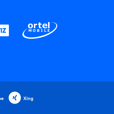
be
Xing