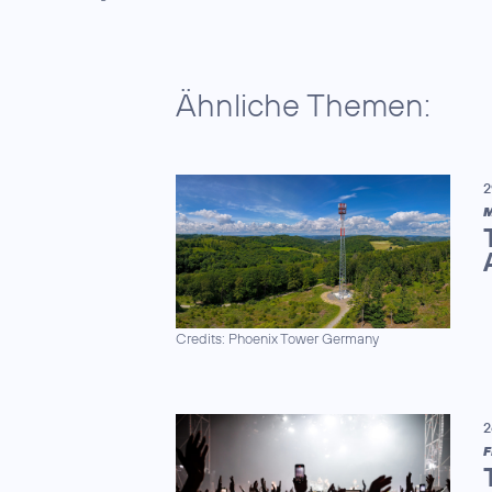
Ähnliche Themen:
2
M
Credits: Phoenix Tower Germany
2
F