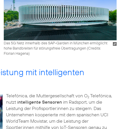
Das 5G Netz innerhalb des SAP-Garden in München ermöglicht
hohe Bandbreiten für störungsfreie Übertragungen (
Credits:
Florian Hagena
)
istung mit intelligenten
Telefónica, die Muttergesellschaft von O
Telefónica,
2
nutzt
intelligente Sensoren
im Radsport, um die
Leistung der Profisportler:innen zu steigern. Das
Unternehmen kooperierte mit dem spanischen UCI
WorldTeam Movistar, um die Leistung der
Sportler:innen mithilfe von IoT-Sensoren genau zu