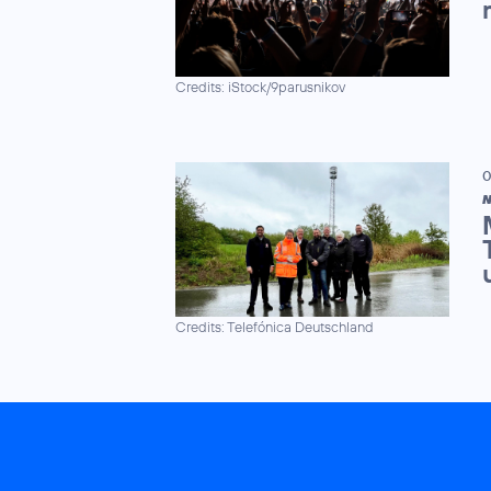
Credits: iStock/9parusnikov
0
N
Credits: Telefónica Deutschland