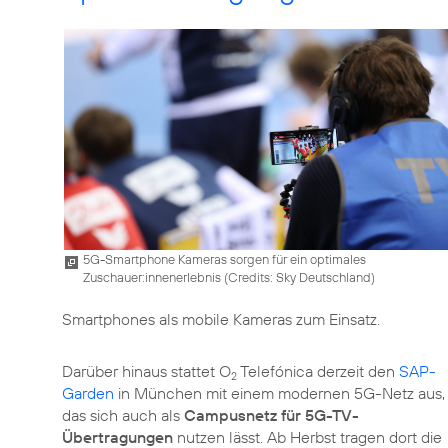
5G-Smartphone Kameras sorgen für ein optimales
Zuschauer:innenerlebnis (
Credits: Sky Deutschland
)
Smartphones als mobile Kameras zum Einsatz.
Darüber hinaus stattet O
Telefónica derzeit den
SAP-
2
Garden
in München mit einem modernen 5G-Netz aus,
das sich auch als
Campusnetz für 5G-TV-
Übertragungen
nutzen lässt. Ab Herbst tragen dort die