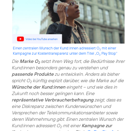
Einen zentralen Wunsch der Kund:innen adressiert O
mit einer
2
Kampagne zur Kostentransparenz unter dem Titel „O
Pay Stop“
2
Die
Marke O
setzt ihren Weg fort, die Bedürfnisse ihrer
2
Kund:innen besonders genau zu verstehen und
passende Produkte
zu entwickeln. Anders als bisher
spricht O
künftig explizit darüber, wie die Marke auf die
2
Wünsche der Kund:innen
eingeht – und wie dies in
Zukunft noch besser gelingen kann. Eine
repräsentative Verbraucherbefragung
zeigt, dass es
eine Diskrepanz zwischen Kundenwünschen und
Versprechen der Telekommunikationsanbieter sowie
deren Wahrnehmung gibt. Einen zentralen Wunsch der
Kund:innen adressiert O
mit einer
Kampagne zur
2