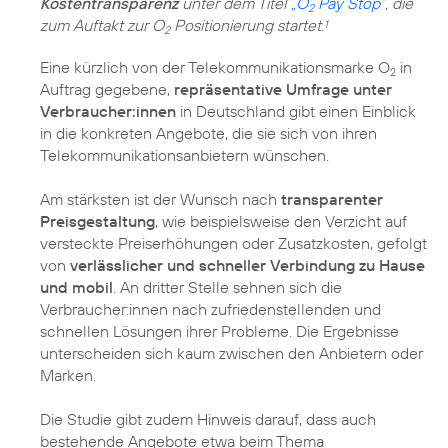
Kostentransparenz
unter dem Titel
„O
Pay Stop“
, die
2
zum Auftakt zur O
Positionierung startet.
1
2
Eine kürzlich von der Telekommunikationsmarke O
in
2
Auftrag gegebene,
repräsentative Umfrage unter
Verbraucher:innen
in Deutschland gibt einen Einblick
in die konkreten Angebote, die sie sich von ihren
Telekommunikationsanbietern wünschen.
Am stärksten ist der Wunsch nach
transparenter
Preisgestaltung
, wie beispielsweise den Verzicht auf
versteckte Preiserhöhungen oder Zusatzkosten, gefolgt
von
verlässlicher und schneller Verbindung zu Hause
und mobil
. An dritter Stelle sehnen sich die
Verbraucher:innen nach zufriedenstellenden und
schnellen Lösungen ihrer Probleme. Die Ergebnisse
unterscheiden sich kaum zwischen den Anbietern oder
Marken.
Die Studie gibt zudem Hinweis darauf, dass auch
bestehende Angebote etwa beim Thema