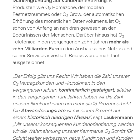
Markengründung auf Kundenorientierung.
Mit
Produkten wie O
Homezone, der mobilen
2
Festnetznummer, oder O
Grow, der automatischen
2
Erhöhung des monatlichen Datenvolumens, ist O
2
schon von Anfang an nah dran gewesen an den
Bedürfnissen der Menschen. Darüber hinaus hat O
2
Telefónica in den vergangenen zehn Jahren
mehr als
zehn Milliarden Euro
in den Ausbau seines Netzes und
seiner Services investiert. Beides wurde mehrfach
ausgezeichnet.
„Der Erfolg gibt uns Recht: Wir haben die Zahl unserer
O
Vertragskunden und -kundinnen in den
2
vergangenen Jahren
kontinuierlich gesteigert
, alleine
in den vergangenen fünf Jahren haben wir die Zahl
unserer Neukund:innen um mehr als 16 Prozent erhöht.
Die
Abwanderungsrate
ist mit einem Prozent auf
einem
historisch niedrigen Niveau
“
, sagt
Laukenmann
.
„Mit unserer konsequenten Kundenorientierung werden
wir die Wahrnehmung unserer Kernmarke O
Schritt für
2
Schritt weiter verbessern, neue Kundinnen und Kunden