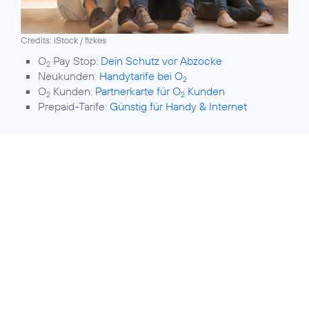
Credits: iStock / fizkes
O
Pay Stop:
Dein Schutz vor Abzocke
2
Neukunden:
Handytarife bei O
2
O
Kunden:
Partnerkarte für O
Kunden
2
2
Prepaid-Tarife:
Günstig für Handy & Internet