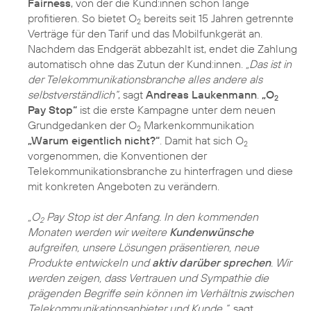
Fairness
, von der die Kund:innen schon lange
profitieren. So bietet O
bereits seit 15 Jahren getrennte
2
Verträge für den Tarif und das Mobilfunkgerät an.
Nachdem das Endgerät abbezahlt ist, endet die Zahlung
automatisch ohne das Zutun der Kund:innen.
„Das ist in
der Telekommunikationsbranche alles andere als
selbstverständlich“
, sagt
Andreas Laukenmann
.
„O
2
Pay Stop“
ist die erste Kampagne unter dem neuen
Grundgedanken der O
Markenkommunikation
2
„Warum eigentlich nicht?“
. Damit hat sich O
2
vorgenommen, die Konventionen der
Telekommunikationsbranche zu hinterfragen und diese
mit konkreten Angeboten zu verändern.
„O
Pay Stop ist der Anfang. In den kommenden
2
Monaten werden wir weitere
Kundenwünsche
aufgreifen, unsere Lösungen präsentieren, neue
Produkte entwickeln und
aktiv darüber sprechen
. Wir
werden zeigen, dass Vertrauen und Sympathie die
prägenden Begriffe sein können im Verhältnis zwischen
Telekommunikationsanbieter und Kunde “
, sagt