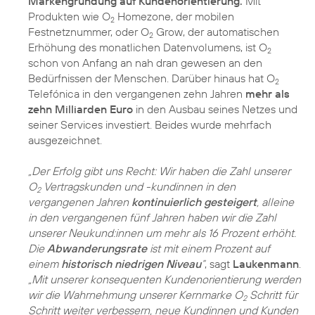
Markengründung auf Kundenorientierung.
Mit
Produkten wie O
Homezone, der mobilen
2
Festnetznummer, oder O
Grow, der automatischen
2
Erhöhung des monatlichen Datenvolumens, ist O
2
schon von Anfang an nah dran gewesen an den
Bedürfnissen der Menschen. Darüber hinaus hat O
2
Telefónica in den vergangenen zehn Jahren
mehr als
zehn Milliarden Euro
in den Ausbau seines Netzes und
seiner Services investiert. Beides wurde mehrfach
ausgezeichnet.
„Der Erfolg gibt uns Recht: Wir haben die Zahl unserer
O
Vertragskunden und -kundinnen in den
2
vergangenen Jahren
kontinuierlich gesteigert
, alleine
in den vergangenen fünf Jahren haben wir die Zahl
unserer Neukund:innen um mehr als 16 Prozent erhöht.
Die
Abwanderungsrate
ist mit einem Prozent auf
einem
historisch niedrigen Niveau
“
, sagt
Laukenmann
.
„Mit unserer konsequenten Kundenorientierung werden
wir die Wahrnehmung unserer Kernmarke O
Schritt für
2
Schritt weiter verbessern, neue Kundinnen und Kunden