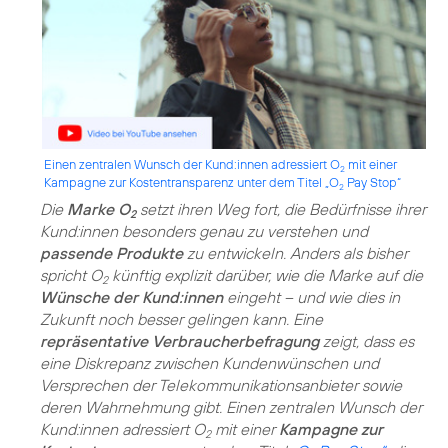
Einen zentralen Wunsch der Kund:innen adressiert O
mit einer
2
Kampagne zur Kostentransparenz unter dem Titel „O
Pay Stop“
2
Die
Marke O
setzt ihren Weg fort, die Bedürfnisse ihrer
2
Kund:innen besonders genau zu verstehen und
passende Produkte
zu entwickeln. Anders als bisher
spricht O
künftig explizit darüber, wie die Marke auf die
2
Wünsche der Kund:innen
eingeht – und wie dies in
Zukunft noch besser gelingen kann. Eine
repräsentative Verbraucherbefragung
zeigt, dass es
eine Diskrepanz zwischen Kundenwünschen und
Versprechen der Telekommunikationsanbieter sowie
deren Wahrnehmung gibt. Einen zentralen Wunsch der
Kund:innen adressiert O
mit einer
Kampagne zur
2