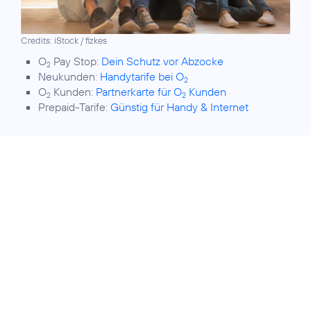
Credits: iStock / fizkes
O
Pay Stop:
Dein Schutz vor Abzocke
2
Neukunden:
Handytarife bei O
2
O
Kunden:
Partnerkarte für O
Kunden
2
2
Prepaid-Tarife:
Günstig für Handy & Internet