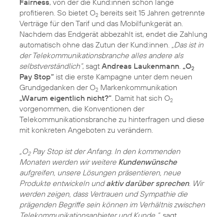
Fairness
, von der die Kund:innen schon lange
profitieren. So bietet O
bereits seit 15 Jahren getrennte
2
Verträge für den Tarif und das Mobilfunkgerät an.
Nachdem das Endgerät abbezahlt ist, endet die Zahlung
automatisch ohne das Zutun der Kund:innen.
„Das ist in
der Telekommunikationsbranche alles andere als
selbstverständlich“
, sagt
Andreas Laukenmann
.
„O
2
Pay Stop“
ist die erste Kampagne unter dem neuen
Grundgedanken der O
Markenkommunikation
2
„Warum eigentlich nicht?“
. Damit hat sich O
2
vorgenommen, die Konventionen der
Telekommunikationsbranche zu hinterfragen und diese
mit konkreten Angeboten zu verändern.
„O
Pay Stop ist der Anfang. In den kommenden
2
Monaten werden wir weitere
Kundenwünsche
aufgreifen, unsere Lösungen präsentieren, neue
Produkte entwickeln und
aktiv darüber sprechen
. Wir
werden zeigen, dass Vertrauen und Sympathie die
prägenden Begriffe sein können im Verhältnis zwischen
Telekommunikationsanbieter und Kunde “
, sagt