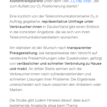
Kostentransparenz
unter dem Titel
„O
Pay Stop“
, die
2
zum Auftakt zur O
Positionierung startet.
1
2
Eine kürzlich von der Telekommunikationsmarke O
in
2
Auftrag gegebene,
repräsentative Umfrage unter
Verbraucher:innen
in Deutschland gibt einen Einblick
in die konkreten Angebote, die sie sich von ihren
Telekommunikationsanbietern wünschen.
Am stärksten ist der Wunsch nach
transparenter
Preisgestaltung
, wie beispielsweise den Verzicht auf
versteckte Preiserhöhungen oder Zusatzkosten, gefolgt
von
verlässlicher und schneller Verbindung zu Hause
und mobil
. An dritter Stelle sehnen sich die
Verbraucher:innen nach zufriedenstellenden und
schnellen Lösungen ihrer Probleme. Die Ergebnisse
unterscheiden sich kaum zwischen den Anbietern oder
Marken.
Die Studie gibt zudem Hinweis darauf, dass auch
bestehende Angebote etwa beim Thema