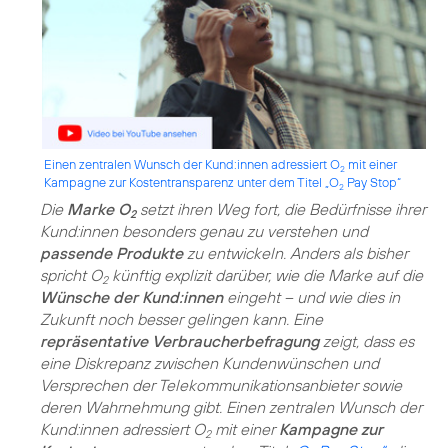
Einen zentralen Wunsch der Kund:innen adressiert O
mit einer
2
Kampagne zur Kostentransparenz unter dem Titel „O
Pay Stop“
2
Die
Marke O
setzt ihren Weg fort, die Bedürfnisse ihrer
2
Kund:innen besonders genau zu verstehen und
passende Produkte
zu entwickeln. Anders als bisher
spricht O
künftig explizit darüber, wie die Marke auf die
2
Wünsche der Kund:innen
eingeht – und wie dies in
Zukunft noch besser gelingen kann. Eine
repräsentative Verbraucherbefragung
zeigt, dass es
eine Diskrepanz zwischen Kundenwünschen und
Versprechen der Telekommunikationsanbieter sowie
deren Wahrnehmung gibt. Einen zentralen Wunsch der
Kund:innen adressiert O
mit einer
Kampagne zur
2