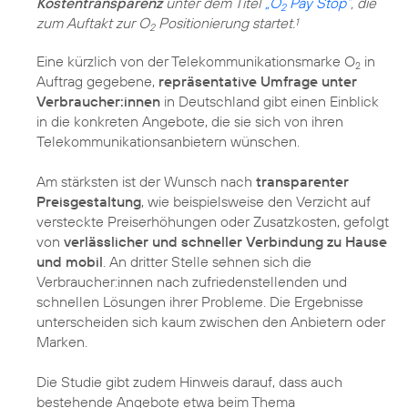
Kostentransparenz
unter dem Titel
„O
Pay Stop“
, die
2
zum Auftakt zur O
Positionierung startet.
1
2
Eine kürzlich von der Telekommunikationsmarke O
in
2
Auftrag gegebene,
repräsentative Umfrage unter
Verbraucher:innen
in Deutschland gibt einen Einblick
in die konkreten Angebote, die sie sich von ihren
Telekommunikationsanbietern wünschen.
Am stärksten ist der Wunsch nach
transparenter
Preisgestaltung
, wie beispielsweise den Verzicht auf
versteckte Preiserhöhungen oder Zusatzkosten, gefolgt
von
verlässlicher und schneller Verbindung zu Hause
und mobil
. An dritter Stelle sehnen sich die
Verbraucher:innen nach zufriedenstellenden und
schnellen Lösungen ihrer Probleme. Die Ergebnisse
unterscheiden sich kaum zwischen den Anbietern oder
Marken.
Die Studie gibt zudem Hinweis darauf, dass auch
bestehende Angebote etwa beim Thema