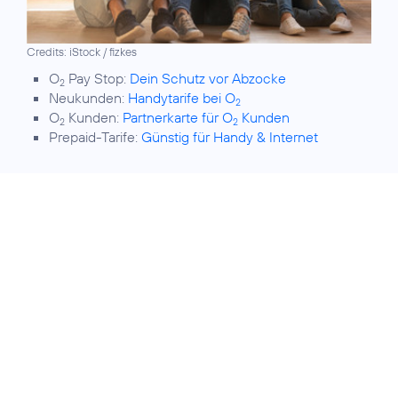
Credits: iStock / fizkes
O
Pay Stop:
Dein Schutz vor Abzocke
2
Neukunden:
Handytarife bei O
2
O
Kunden:
Partnerkarte für O
Kunden
2
2
Prepaid-Tarife:
Günstig für Handy & Internet