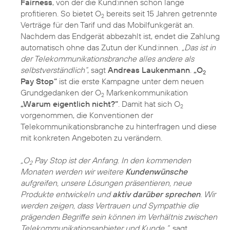
Fairness
, von der die Kund:innen schon lange
profitieren. So bietet O
bereits seit 15 Jahren getrennte
2
Verträge für den Tarif und das Mobilfunkgerät an.
Nachdem das Endgerät abbezahlt ist, endet die Zahlung
automatisch ohne das Zutun der Kund:innen.
„Das ist in
der Telekommunikationsbranche alles andere als
selbstverständlich“
, sagt
Andreas Laukenmann
.
„O
2
Pay Stop“
ist die erste Kampagne unter dem neuen
Grundgedanken der O
Markenkommunikation
2
„Warum eigentlich nicht?“
. Damit hat sich O
2
vorgenommen, die Konventionen der
Telekommunikationsbranche zu hinterfragen und diese
mit konkreten Angeboten zu verändern.
„O
Pay Stop ist der Anfang. In den kommenden
2
Monaten werden wir weitere
Kundenwünsche
aufgreifen, unsere Lösungen präsentieren, neue
Produkte entwickeln und
aktiv darüber sprechen
. Wir
werden zeigen, dass Vertrauen und Sympathie die
prägenden Begriffe sein können im Verhältnis zwischen
Telekommunikationsanbieter und Kunde “
, sagt