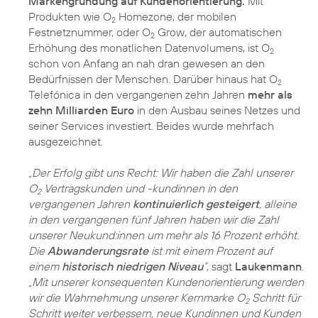
Markengründung auf Kundenorientierung.
Mit
Produkten wie O
Homezone, der mobilen
2
Festnetznummer, oder O
Grow, der automatischen
2
Erhöhung des monatlichen Datenvolumens, ist O
2
schon von Anfang an nah dran gewesen an den
Bedürfnissen der Menschen. Darüber hinaus hat O
2
Telefónica in den vergangenen zehn Jahren
mehr als
zehn Milliarden Euro
in den Ausbau seines Netzes und
seiner Services investiert. Beides wurde mehrfach
ausgezeichnet.
„Der Erfolg gibt uns Recht: Wir haben die Zahl unserer
O
Vertragskunden und -kundinnen in den
2
vergangenen Jahren
kontinuierlich gesteigert
, alleine
in den vergangenen fünf Jahren haben wir die Zahl
unserer Neukund:innen um mehr als 16 Prozent erhöht.
Die
Abwanderungsrate
ist mit einem Prozent auf
einem
historisch niedrigen Niveau
“
, sagt
Laukenmann
.
„Mit unserer konsequenten Kundenorientierung werden
wir die Wahrnehmung unserer Kernmarke O
Schritt für
2
Schritt weiter verbessern, neue Kundinnen und Kunden