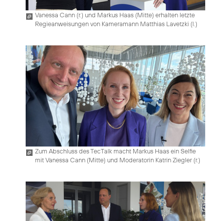
Vanessa Cann (r.) und Markus Haas (Mitte) erhalten letzte
Regieanweisungen von Kameramann Matthias Lavetzki (l.)
Zum Abschluss des TecTalk macht Markus Haas ein Selfie
mit Vanessa Cann (Mitte) und Moderatorin Katrin Ziegler (r.)