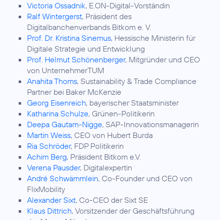
Victoria Ossadnik
, E.ON-Digital-Vorständin
Ralf Wintergerst
, Präsident des
Digitalbanchenverbands Bitkom e. V.
Prof. Dr. Kristina Sinemus
, Hessische Ministerin für
Digitale Strategie und Entwicklung
Prof. Helmut Schönenberger
, Mitgründer und CEO
von UnternehmerTUM
Anahita Thoms
, Sustainability & Trade Compliance
Partner bei Baker McKenzie
Georg Eisenreich
, bayerischer Staatsminister
Katharina Schulze
, Grünen-Politikerin
Deepa Gautam-Nigge
, SAP-Innovationsmanagerin
Martin Weiss
, CEO von Hubert Burda
Ria Schröder
, FDP Politikerin
Achim Berg
, Präsident Bitkom e.V.
Verena Pausder
, Digitalexpertin
André Schwämmlein
, Co-Founder und CEO von
FlixMobility
Alexander Sixt
, Co-CEO der Sixt SE
Klaus Dittrich
, Vorsitzender der Geschäftsführung