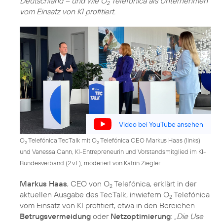
Deutschland – und wie O
Telefónica als Unternehmen
2
vom Einsatz von KI profitiert.
Video bei YouTube ansehen
O
Telefónica TecTalk mit O
Telefónica CEO Markus Haas (links)
2
2
und Vanessa Cann, KI-Entrepreneurin und Vorstandsmitglied im KI-
Bundesverband (2.v.l.), moderiert von Katrin Ziegler
Markus Haas
, CEO von O
Telefónica, erklärt in der
2
aktuellen Ausgabe des TecTalk, inwiefern O
Telefónica
2
vom Einsatz von KI profitiert, etwa in den Bereichen
Betrugsvermeidung
oder
Netzoptimierung
:
„Die Use