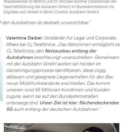
Staatssekretär im BMDV) und Dr. Michael Güntner (Vorsitzender der
Geschäftsführung der Autobahn GmbH) im Bundesministerium für
Digitales und Verkehr in Berlin (
Credits: Autobahn GmbH
)
 den Autobahnen ist deshalb unverzichtbar.“
Valentina Daiber
, Vorständin für Legal und Corporate
Affairs bei O
Telefónica:
„Das Abkommen ermöglicht es
2
O
Telefónica, den
Netzausbau entlang der
2
Autobahnen
beschleunigt voranzutreiben. Gemeinsam
mit der Autobahn GmbH wollen wir Hürden im
Genehmigungsprozess identifizieren, diese zügig
abbauen und geeignete Liegenschaften für den Bau
neuer Mobilfunkstandorte erschließen. Das kommt
unseren rund 45 Millionen Kundinnen und Kunden
zugute, wenn sie auf den Bundesfernstraßen
unterwegs sind.
Unser Ziel ist klar: flächendeckendes
5G
auch entlang der deutschen Autobahnen.“