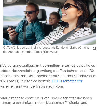
O
Telefónica sorgt für ein verbessertes Kundenerlebnis während
2
der Autofahrt (
Credits: iStock / Solovyova
)
 Versorgungsauflage
mit schnellem Internet
, soweit dies
trebten Netzverdichtung entlang der Fahrbahnen steht für
iesen treibt das Unternehmen seit Start des 5G-Netzes im
 2023 hat O
Telefónica weitere
1500 Kilometer der
2
wie eine Fahrt von Berlin bis nach Rom.
kommunikationsdienste für Privat- und Geschäftskund:innen.
Partnermarken umfasst neben klassischen Telefonie- und