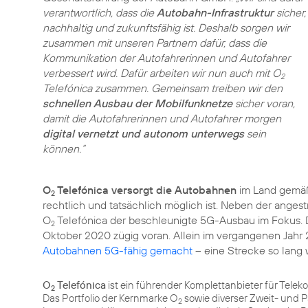
verantwortlich, dass die
Autobahn-Infrastruktur
sicher,
nachhaltig und zukunftsfähig ist. Deshalb sorgen wir
zusammen mit unseren Partnern dafür, dass die
Kommunikation der Autofahrerinnen und Autofahrer
verbessert wird. Dafür arbeiten wir nun auch mit O
2
Telefónica zusammen. Gemeinsam treiben wir den
schnellen Ausbau der Mobilfunknetze
sicher voran,
damit die Autofahrerinnen und Autofahrer morgen
digital vernetzt und autonom unterwegs
sein
können.“
O
Telefónica versorgt die Autobahnen
im Land gemäß
2
rechtlich und tatsächlich möglich ist. Neben der anges
O
Telefónica der beschleunigte 5G-Ausbau im Fokus. D
2
Oktober 2020 zügig voran. Allein im vergangenen Jahr
Autobahnen 5G-fähig gemacht
– eine Strecke so lang 
O
Telefónica
ist ein führender Komplettanbieter für Tele
2
Das Portfolio der Kernmarke O
sowie diverser Zweit- und 
2