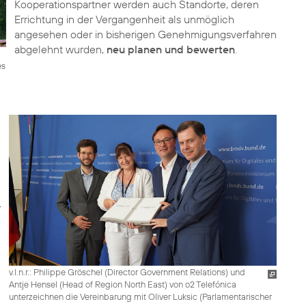
Kooperationspartner werden auch Standorte, deren
Errichtung in der Vergangenheit als unmöglich
angesehen oder in bisherigen Genehmigungs­verfahren
abgelehnt wurden,
neu planen und bewerten
.
es
v.l.n.r.: Philippe Gröschel (Director Government Relations) und
Antje Hensel (Head of Region North East) von o2 Telefónica
unterzeichnen die Vereinbarung mit Oliver Luksic (Parlamentarischer