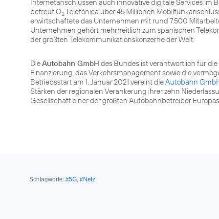
Internetanschlüssen auch innovative digitale Services im 
betreut O
Telefónica über 45 Millionen Mobilfunkanschlüss
2
erwirtschaftete das Unternehmen mit rund 7.500 Mitarbeite
Unternehmen gehört mehrheitlich zum spanischen Telekomm
der größten Telekommunikationskonzerne der Welt.
Die
Autobahn GmbH
des Bundes ist verantwortlich für die
Finanzierung, das Verkehrsmanagement sowie die vermö
Betriebsstart am 1. Januar 2021 vereint die
Autobahn Gmb
Stärken der regionalen Verankerung ihrer zehn Niederlassu
Gesellschaft einer der größten Autobahnbetreiber Europas
Schlagworte:
#5G
,
#Netz