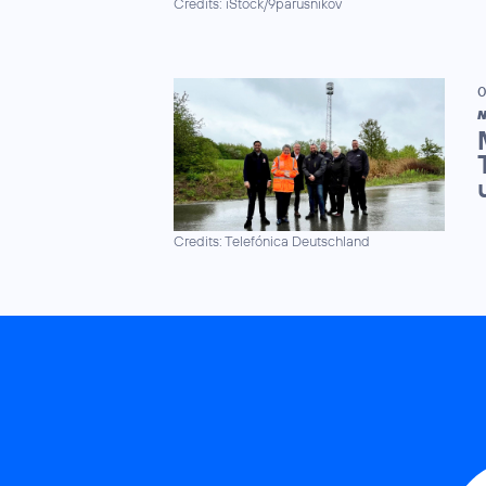
Credits: iStock/9parusnikov
0
N
Credits: Telefónica Deutschland