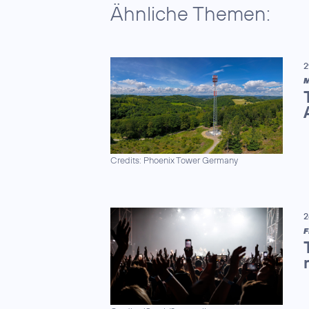
Ähnliche Themen:
2
M
Credits: Phoenix Tower Germany
2
F