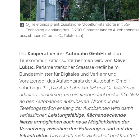
O
Telefónica plant, zusätzliche Mobilfunkstandorte mit 5G-
2
Technologie entlang des 13.200 Kilometer langen Autobahnnetz
auszubauen (
Credits: O
Telefónica
)
2
Die
Kooperation der Autobahn GmbH
mit den
Telekommunikationsunternehmen wird von
Oliver
Luksic
, Parlamentarischer Staatssekretär beim
Bundesminister für Digitales und Verkehr und
Vorsitzender des Aufsichtsrats der Autobahn GmbH,
sehr begrüßt:
„Die Autobahn GmbH und O
Telefónica
2
arbeiten zusammen, um ein flächendeckendes 5G-Netz
an den Autobahnen aufzubauen. Nicht nur das
Telefongespräch entlang der Autobahnen wird damit
verlässlicher.
Leistungsfähige, flächendeckende
Netze ermöglichen auch neue Möglichkeiten der
Vernetzung zwischen den Fahrzeugen und mit der
Infrastruktur.
Das schafft mehr Sicherheit und Komfort