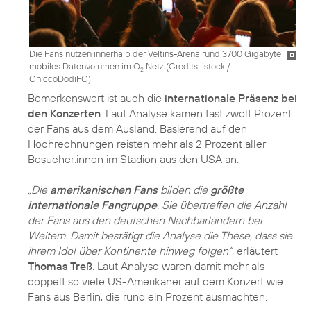
Die Fans nutzen innerhalb der Veltins-Arena rund 3700 Gigabyte
mobiles Datenvolumen im O
Netz (
Credits: istock /
2
ChiccoDodiFC
)
Bemerkenswert ist auch die
internationale Präsenz bei
den Konzerten
. Laut Analyse kamen fast zwölf Prozent
der Fans aus dem Ausland. Basierend auf den
Hochrechnungen reisten mehr als 2 Prozent aller
Besucher:innen im Stadion aus den USA an.
„Die
amerikanischen Fans
bilden die
größte
internationale Fangruppe
. Sie übertreffen die Anzahl
der Fans aus den deutschen Nachbarländern bei
Weitem. Damit bestätigt die Analyse die These, dass sie
ihrem Idol über Kontinente hinweg folgen“
, erläutert
Thomas Treß
. Laut Analyse waren damit mehr als
doppelt so viele US-Amerikaner auf dem Konzert wie
Fans aus Berlin, die rund ein Prozent ausmachten.