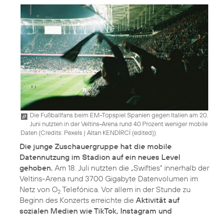
Die Fußballfans beim EM-Topspiel Spanien gegen Italien am 20.
Juni nutzten in der Veltins-Arena rund 40 Prozent weniger mobile
Daten (
Credits: Pexels
|
Altan KENDİRCİ (edited)
)
Die junge Zuschauergruppe hat die mobile
Datennutzung im Stadion auf ein neues Level
gehoben.
Am 18. Juli nutzten die „Swifties“ innerhalb der
Veltins-Arena rund 3700 Gigabyte Datenvolumen im
Netz von O
Telefónica. Vor allem in der Stunde zu
2
Beginn des Konzerts erreichte die
Aktivität auf
sozialen Medien wie TikTok, Instagram und