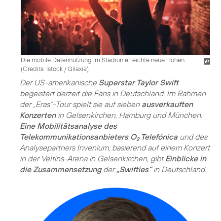
Die mobile Datennutzung im Stadion erreichte neue Höhen
(
Credits: istock / Gilaxia
)
Der US-amerikanische
Superstar Taylor Swift
begeistert derzeit die Fans in Deutschland. Im Rahmen
der „Eras“-Tour spielt sie auf sieben
ausverkauften
Konzerten
in Gelsenkirchen, Hamburg und München.
Eine Mobilitätsanalyse des
Telekommunikationsanbieters O
Telefónica
und des
2
Analysepartners Invenium, basierend auf einem Konzert
in der Veltins-Arena in Gelsenkirchen, gibt
Einblicke in
die Zusammensetzung
der
„Swifties“
in Deutschland.