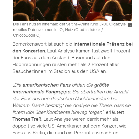
Die Fans nutzen innerhalb der Veltins-Arena rund 3700 Gigabyte
mobiles Datenvolumen im O
Netz (
Credits: istock /
2
ChiccoDodiFC
)
Bemerkenswert ist auch die
internationale Präsenz bei
den Konzerten
. Laut Analyse kamen fast zwölf Prozent
der Fans aus dem Ausland. Basierend auf den
Hochrechnungen reisten mehr als 2 Prozent aller
Besucher:innen im Stadion aus den USA an.
„Die
amerikanischen Fans
bilden die
größte
internationale Fangruppe
. Sie übertreffen die Anzahl
der Fans aus den deutschen Nachbarländern bei
Weitem. Damit bestätigt die Analyse die These, dass sie
ihrem Idol über Kontinente hinweg folgen“
, erläutert
Thomas Treß
. Laut Analyse waren damit mehr als
doppelt so viele US-Amerikaner auf dem Konzert wie
Fans aus Berlin, die rund ein Prozent ausmachten.