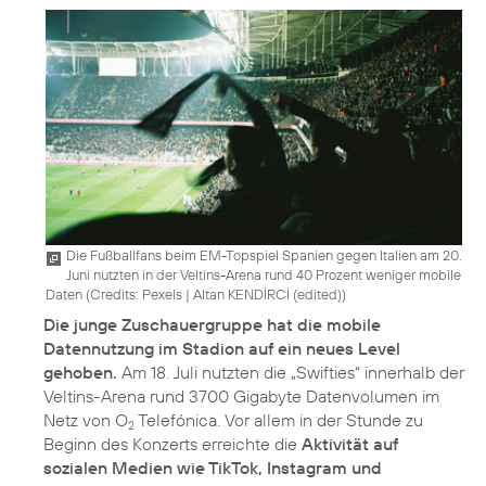
Die Fußballfans beim EM-Topspiel Spanien gegen Italien am 20.
Juni nutzten in der Veltins-Arena rund 40 Prozent weniger mobile
Daten (
Credits: Pexels
|
Altan KENDİRCİ (edited)
)
Die junge Zuschauergruppe hat die mobile
Datennutzung im Stadion auf ein neues Level
gehoben.
Am 18. Juli nutzten die „Swifties“ innerhalb der
Veltins-Arena rund 3700 Gigabyte Datenvolumen im
Netz von O
Telefónica. Vor allem in der Stunde zu
2
Beginn des Konzerts erreichte die
Aktivität auf
sozialen Medien wie TikTok, Instagram und