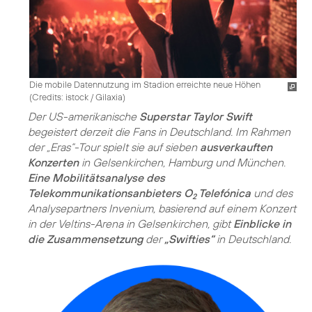
Die mobile Datennutzung im Stadion erreichte neue Höhen
(
Credits: istock / Gilaxia
)
Der US-amerikanische
Superstar Taylor Swift
begeistert derzeit die Fans in Deutschland. Im Rahmen
der „Eras“-Tour spielt sie auf sieben
ausverkauften
Konzerten
in Gelsenkirchen, Hamburg und München.
Eine Mobilitätsanalyse des
Telekommunikationsanbieters O
Telefónica
und des
2
Analysepartners Invenium, basierend auf einem Konzert
in der Veltins-Arena in Gelsenkirchen, gibt
Einblicke in
die Zusammensetzung
der
„Swifties“
in Deutschland.