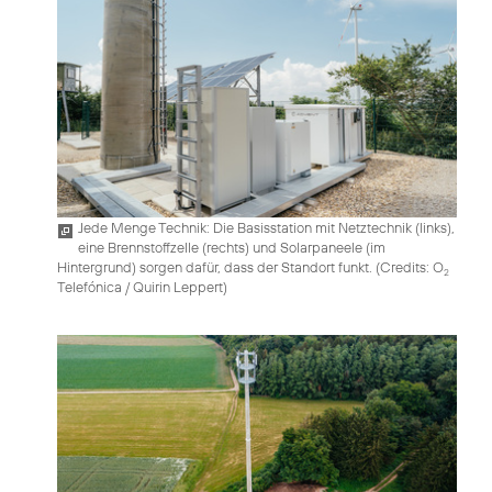
Jede Menge Technik: Die Basisstation mit Netztechnik (links),
eine Brennstoffzelle (rechts) und Solarpaneele (im
Hintergrund) sorgen dafür, dass der Standort funkt. (
Credits: O
2
Telefónica / Quirin Leppert
)