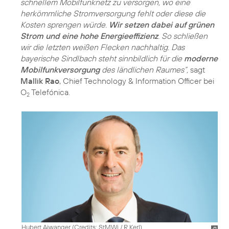
schnellem Mobilfunknetz zu versorgen, wo eine
herkömmliche Stromversorgung fehlt oder diese die
Kosten sprengen würde.
Wir setzen dabei auf grünen
Strom und eine hohe Energieeffizienz
. So schließen
wir die letzten weißen Flecken nachhaltig. Das
bayerische Sindlbach steht sinnbildlich für die
moderne
Mobilfunkversorgung
des ländlichen Raumes“,
sagt
Mallik Rao
, Chief Technology & Information Officer bei
O
Telefónica.
2
Hubert Aiwanger (
Credits: StMWi / R.Kerl
)