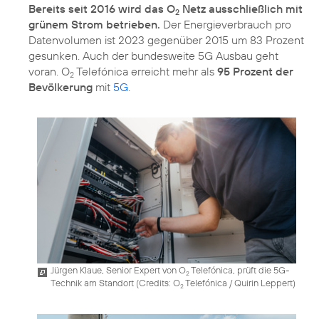
Bereits seit 2016 wird das O
Netz ausschließlich mit
2
grünem Strom betrieben.
Der Energieverbrauch pro
Datenvolumen ist 2023 gegenüber 2015 um 83 Prozent
gesunken. Auch der bundesweite 5G Ausbau geht
voran. O
Telefónica erreicht mehr als
95 Prozent der
2
Bevölkerung
mit
5G
.
Jürgen Klaue, Senior Expert von O
Telefónica, prüft die 5G-
2
Technik am Standort (
Credits: O
Telefónica / Quirin Leppert
)
2