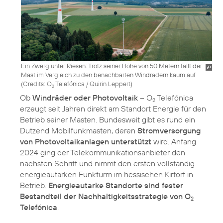
Ein Zwerg unter Riesen: Trotz seiner Höhe von 50 Metern fällt der
Mast im Vergleich zu den benachbarten Windrädern kaum auf
(
Credits: O
Telefónica / Quirin Leppert
)
2
Ob
Windräder oder Photovoltaik
– O
Telefónica
2
erzeugt seit Jahren direkt am Standort Energie für den
Betrieb seiner Masten. Bundesweit gibt es rund ein
Dutzend Mobilfunkmasten, deren
Stromversorgung
von Photovoltaikanlagen unterstützt
wird. Anfang
2024 ging der Telekommunikationsanbieter den
nächsten Schritt und nimmt den ersten vollständig
energieautarken Funkturm im hessischen Kirtorf in
Betrieb.
Energieautarke Standorte sind fester
Bestandteil der Nachhaltigkeitsstrategie von O
2
Telefónica
.