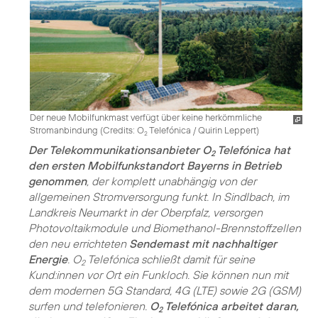
Der neue Mobilfunkmast verfügt über keine herkömmliche
Stromanbindung (
Credits: O
Telefónica / Quirin Leppert
)
2
Der Telekommunikationsanbieter O
Telefónica hat
2
den ersten Mobilfunkstandort Bayerns in Betrieb
genommen
, der komplett unabhängig von der
allgemeinen Stromversorgung funkt. In Sindlbach, im
Landkreis Neumarkt in der Oberpfalz, versorgen
Photovoltaikmodule und Biomethanol-Brennstoffzellen
den neu errichteten
Sendemast mit nachhaltiger
Energie
. O
Telefónica schließt damit für seine
2
Kund:innen vor Ort ein Funkloch. Sie können nun mit
dem modernen 5G Standard, 4G (LTE) sowie 2G (GSM)
surfen und telefonieren.
O
Telefónica arbeitet daran,
2