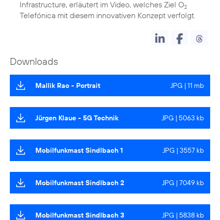
Infrastructure, erläutert im Video, welches Ziel O
2
Telefónica mit diesem innovativen Konzept verfolgt.
Downloads
Mallik Rao - Portrait
JPG | 11 mb
Jürgen Klaue - 5G Technik
JPG | 5063 kb
Mobilfunkmast Sindlbach 1
JPG | 3557 kb
Mobilfunkmast Sindlbach 2
JPG | 7049 kb
Mobilfunkmast Sindlbach 3
JPG | 5838 kb