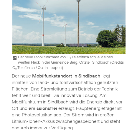
Der neue Mobilfunkmast von O
Telefónica schließt einen
2
weißen Fleck in der Gemeinde Berg, Ortsteil Sindlbach (
Credits:
O
Telefónica / Quirin Leppert
)
2
Der neue
Mobilfunkstandort in Sindlbach
liegt
inmitten von land- und forstwirtschaftlich genutzten
Flächen. Eine Stromleitung zum Betrieb der Technik
fehlt weit und breit. Die innovative Lösung: Am
Mobilfunkturm in Sindlbach wird die Energie direkt vor
Ort und
emissionsfrei
erzeugt. Hauptenergieträger ist
eine Photovoltaikanlage. Der Strom wird in großen
Lithium-Ionen-Akkus zwischengespeichert und steht
dadurch immer zur Verfügung.