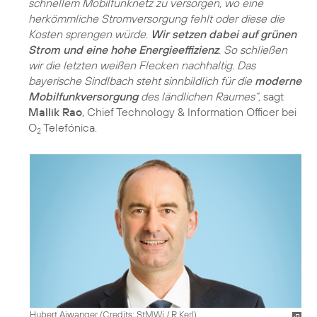
schnellem Mobilfunknetz zu versorgen, wo eine
herkömmliche Stromversorgung fehlt oder diese die
Kosten sprengen würde.
Wir setzen dabei auf grünen
Strom und eine hohe Energieeffizienz
. So schließen
wir die letzten weißen Flecken nachhaltig. Das
bayerische Sindlbach steht sinnbildlich für die
moderne
Mobilfunkversorgung
des ländlichen Raumes“,
sagt
Mallik Rao
, Chief Technology & Information Officer bei
O
Telefónica.
2
Hubert Aiwanger (
Credits: StMWi / R.Kerl
)