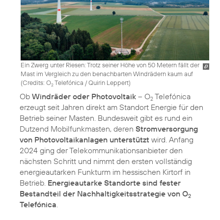
Ein Zwerg unter Riesen: Trotz seiner Höhe von 50 Metern fällt der
Mast im Vergleich zu den benachbarten Windrädern kaum auf
(
Credits: O
Telefónica / Quirin Leppert
)
2
Ob
Windräder oder Photovoltaik
– O
Telefónica
2
erzeugt seit Jahren direkt am Standort Energie für den
Betrieb seiner Masten. Bundesweit gibt es rund ein
Dutzend Mobilfunkmasten, deren
Stromversorgung
von Photovoltaikanlagen unterstützt
wird. Anfang
2024 ging der Telekommunikationsanbieter den
nächsten Schritt und nimmt den ersten vollständig
energieautarken Funkturm im hessischen Kirtorf in
Betrieb.
Energieautarke Standorte sind fester
Bestandteil der Nachhaltigkeitsstrategie von O
2
Telefónica
.