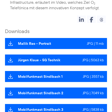
Infrastructure, erläutert im Video, welches Ziel O
2
Telefónica mit diesem innovativen Konzept verfolgt.
Downloads
Mallik Rao - Portrait
JPG | 11 mb
Jürgen Klaue - 5G Technik
JPG | 5063 kb
Mobilfunkmast Sindlbach 1
JPG | 3557 kb
Mobilfunkmast Sindlbach 2
JPG | 7049 kb
Mobilfunkmast Sindlbach 3
JPG | 5838 kb