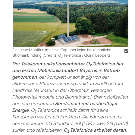
Der neue Mobilfunkmast verfügt über keine herkömmliche
Stromanbindung (
Credits: O
Telefónica / Quirin Leppert
)
2
Der Telekommunikationsanbieter O
Telefónica hat
2
den ersten Mobilfunkstandort Bayerns in Betrieb
genommen
, der komplett unabhängig von der
allgemeinen Stromversorgung funkt. In Sindlbach, im
Landkreis Neumarkt in der Oberpfalz, versorgen
Photovoltaikmodule und Biomethanol-Brennstoffzellen
den neu errichteten
Sendemast mit nachhaltiger
Energie
. O
Telefónica schließt damit für seine
2
Kund:innen vor Ort ein Funkloch. Sie können nun mit
dem modernen 5G Standard, 4G (LTE) sowie 2G (GSM)
surfen und telefonieren.
O
Telefónica arbeitet daran,
2