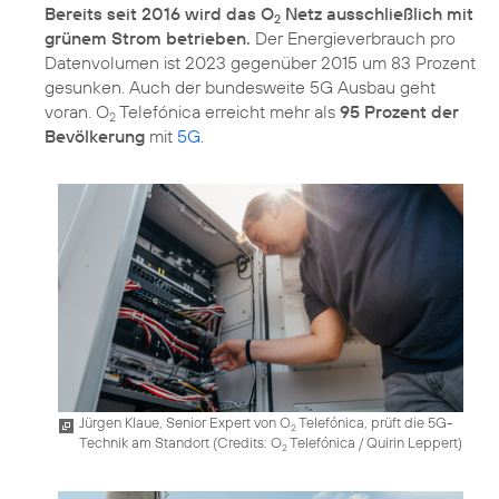
Bereits seit 2016 wird das O
Netz ausschließlich mit
2
grünem Strom betrieben.
Der Energieverbrauch pro
Datenvolumen ist 2023 gegenüber 2015 um 83 Prozent
gesunken. Auch der bundesweite 5G Ausbau geht
voran. O
Telefónica erreicht mehr als
95 Prozent der
2
Bevölkerung
mit
5G
.
Jürgen Klaue, Senior Expert von O
Telefónica, prüft die 5G-
2
Technik am Standort (
Credits: O
Telefónica / Quirin Leppert
)
2