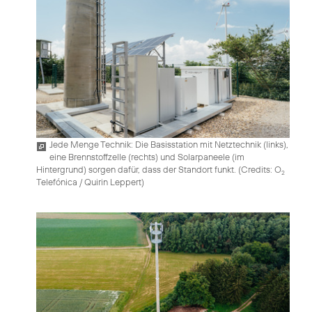
Jede Menge Technik: Die Basisstation mit Netztechnik (links),
eine Brennstoffzelle (rechts) und Solarpaneele (im
Hintergrund) sorgen dafür, dass der Standort funkt. (
Credits: O
2
Telefónica / Quirin Leppert
)