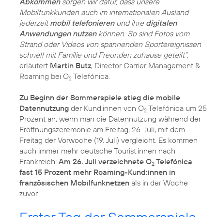
Abkommen
sorgen wir dafür, dass unsere
Mobilfunkkunden auch im internationalen Ausland
jederzeit
mobil telefonieren
und ihre
digitalen
Anwendungen nutzen
können. So sind Fotos vom
Strand oder Videos von spannenden Sportereignissen
schnell mit Familie und Freunden zuhause geteilt“,
erläutert
Martin Butz
, Director Carrier Management &
Roaming bei O
Telefónica.
2
Zu Beginn der Sommerspiele stieg die mobile
Datennutzung
der Kund:innen von O
Telefónica um 25
2
Prozent an, wenn man die Datennutzung während der
Eröffnungszeremonie am Freitag, 26. Juli, mit dem
Freitag der Vorwoche (19. Juli) vergleicht. Es kommen
auch immer mehr deutsche Tourist:innen nach
Frankreich:
Am 26. Juli verzeichnete O
Telefónica
2
fast 15 Prozent mehr Roaming-Kund:innen in
französischen Mobilfunknetzen
als in der Woche
zuvor.