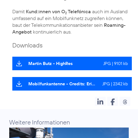
Damit
Kund:innen von O
Telefónica
auch im Ausland
2
umfassend auf ein Mobilfunknetz zugreifen können,
baut der Telekommunikationsanbieter sein
Roaming-
Angebot
kontinuierlich aus.
Downloads
Martin Butz - HighRes
JPG | 9101 kb
Mobilfunkantenne - Credits: Eric Löffelman
JPG | 2342 kb
Weitere Informationen