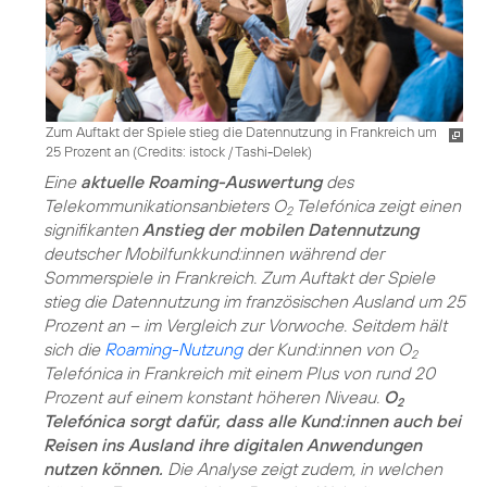
Zum Auftakt der Spiele stieg die Datennutzung in Frankreich um
25 Prozent an (
Credits: istock / Tashi-Delek
)
Eine
aktuelle Roaming-Auswertung
des
Telekommunikationsanbieters O
Telefónica zeigt einen
2
signifikanten
Anstieg der mobilen Datennutzung
deutscher Mobilfunkkund:innen während der
Sommerspiele in Frankreich. Zum Auftakt der Spiele
stieg die Datennutzung im französischen Ausland um 25
Prozent an – im Vergleich zur Vorwoche. Seitdem hält
sich die
Roaming-Nutzung
der Kund:innen von O
2
Telefónica in Frankreich mit einem Plus von rund 20
Prozent auf einem konstant höheren Niveau.
O
2
Telefónica sorgt dafür, dass alle Kund:innen auch bei
Reisen ins Ausland ihre digitalen Anwendungen
nutzen können.
Die Analyse zeigt zudem, in welchen