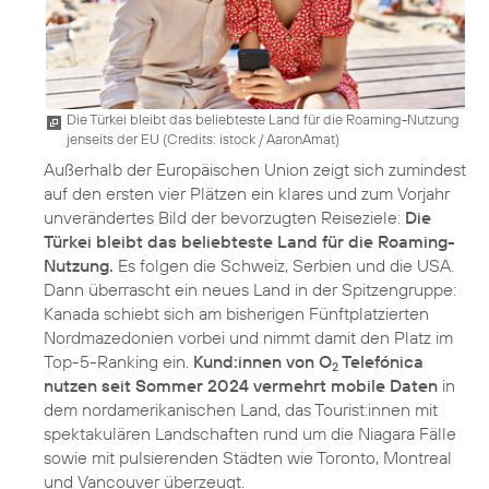
Die Türkei bleibt das beliebteste Land für die Roaming-Nutzung
jenseits der EU (
Credits: istock / AaronAmat
)
Außerhalb der Europäischen Union zeigt sich zumindest
auf den ersten vier Plätzen ein klares und zum Vorjahr
unverändertes Bild der bevorzugten Reiseziele:
Die
Türkei bleibt das beliebteste Land für die Roaming-
Nutzung.
Es folgen die Schweiz, Serbien und die USA.
Dann überrascht ein neues Land in der Spitzengruppe:
Kanada schiebt sich am bisherigen Fünftplatzierten
Nordmazedonien vorbei und nimmt damit den Platz im
Top-5-Ranking ein.
Kund:innen von O
Telefónica
2
nutzen seit Sommer 2024 vermehrt mobile Daten
in
dem nordamerikanischen Land, das Tourist:innen mit
spektakulären Landschaften rund um die Niagara Fälle
sowie mit pulsierenden Städten wie Toronto, Montreal
und Vancouver überzeugt.