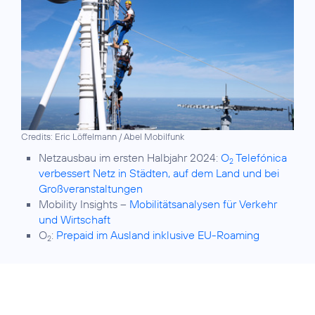
Credits: Eric Löffelmann / Abel Mobilfunk
Netzausbau im ersten Halbjahr 2024:
O
Telefónica
2
verbessert Netz in Städten, auf dem Land und bei
Großveranstaltungen
Mobility Insights –
Mobilitätsanalysen für Verkehr
und Wirtschaft
O
:
Prepaid im Ausland inklusive EU-Roaming
2