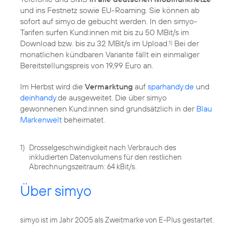
und ins Festnetz sowie EU-Roaming. Sie können ab
sofort auf simyo.de gebucht werden. In den simyo-
Tarifen surfen Kund:innen mit bis zu 50 MBit/s im
Download bzw. bis zu 32 MBit/s im Upload.
Bei der
1)
monatlichen kündbaren Variante fällt ein einmaliger
Bereitstellungspreis von 19,99 Euro an.
Im Herbst wird die
Vermarktung
auf
sparhandy.de
und
deinhandy
.de ausgeweitet. Die über simyo
gewonnenen Kund:innen sind grundsätzlich in der
Blau
Markenwelt
beheimatet.
1)
Drosselgeschwindigkeit nach Verbrauch des
inkludierten Datenvolumens für den restlichen
Abrechnungszeitraum: 64 kBit/s.
Über simyo
simyo ist im Jahr 2005 als Zweitmarke von E-Plus gestartet.