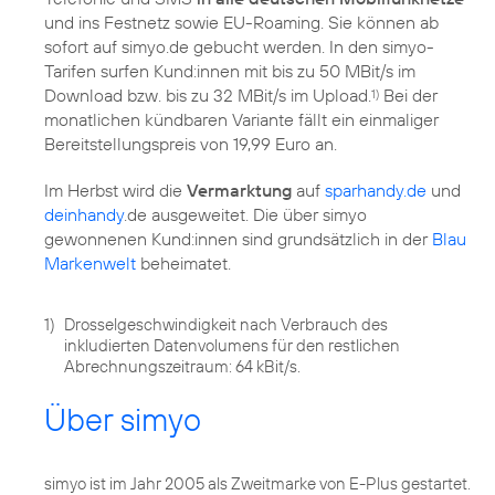
und ins Festnetz sowie EU-Roaming. Sie können ab
sofort auf simyo.de gebucht werden. In den simyo-
Tarifen surfen Kund:innen mit bis zu 50 MBit/s im
Download bzw. bis zu 32 MBit/s im Upload.
Bei der
1)
monatlichen kündbaren Variante fällt ein einmaliger
Bereitstellungspreis von 19,99 Euro an.
Im Herbst wird die
Vermarktung
auf
sparhandy.de
und
deinhandy
.de ausgeweitet. Die über simyo
gewonnenen Kund:innen sind grundsätzlich in der
Blau
Markenwelt
beheimatet.
1)
Drosselgeschwindigkeit nach Verbrauch des
inkludierten Datenvolumens für den restlichen
Abrechnungszeitraum: 64 kBit/s.
Über simyo
simyo ist im Jahr 2005 als Zweitmarke von E-Plus gestartet.