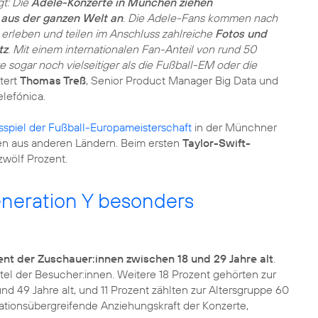
gt: Die
Adele-Konzerte in München ziehen
aus der ganzen Welt an
. Die Adele-Fans kommen nach
 erleben und teilen im Anschluss zahlreiche
Fotos und
tz
. Mit einem internationalen Fan-Anteil von rund 50
 sogar noch vielseitiger als die Fußball-EM oder die
tert
Thomas Treß
, Senior Product Manager Big Data und
lefónica.
sspiel der Fußball-Europameisterschaft
in der Münchner
en aus anderen Ländern. Beim ersten
Taylor-Swift-
neration Y besonders
ent der Zuschauer:innen zwischen 18 und 29 Jahre alt
.
ertel der Besucher:innen. Weitere 18 Prozent gehörten zur
d 49 Jahre alt, und 11 Prozent zählten zur Altersgruppe 60
rationsübergreifende Anziehungskraft der Konzerte,