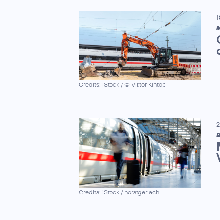
1
M
Credits: iStock / © Viktor Kintop
2
B
Credits: iStock / horstgerlach