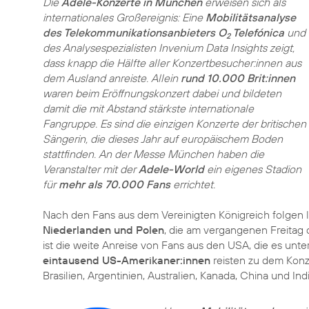
Die
Adele-Konzerte in München
erweisen sich als
internationales Großereignis: Eine
Mobilitätsanalyse
des Telekommunikationsanbieters O
Telefónica
und
2
des Analysespezialisten Invenium Data Insights zeigt,
dass knapp die Hälfte aller Konzertbesucher:innen aus
dem Ausland anreiste. Allein
rund 10.000 Brit:innen
waren beim Eröffnungskonzert dabei und bildeten
damit die mit Abstand stärkste internationale
Fangruppe. Es sind die einzigen Konzerte der britischen
Sängerin, die dieses Jahr auf europäischem Boden
stattfinden. An der Messe München haben die
Veranstalter mit der
Adele-World
ein eigenes Stadion
für
mehr als 70.000 Fans
errichtet.
Nach den Fans aus dem Vereinigten Königreich folgen 
Niederlanden und Polen
, die am vergangenen Freita
ist die weite Anreise von Fans aus den USA, die es unte
eintausend US-Amerikaner:innen
reisten zu dem Kon
Brasilien, Argentinien, Australien, Kanada, China und In