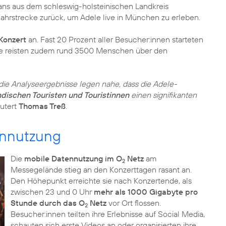
ans aus dem schleswig-holsteinischen Landkreis
ahrstrecke zurück, um Adele live in München zu erleben.
Konzert
an. Fast 20 Prozent aller Besucher:innen starteten
se reisten zudem rund 3500 Menschen über den
 die Analyseergebnisse legen nahe, dass die Adele-
dischen Touristen und Touristinnen
einen signifikanten
utert
Thomas Treß
.
ennutzung
Die
mobile Datennutzung im O
Netz
am
2
Messegelände stieg an den Konzerttagen rasant an.
Den Höhepunkt erreichte sie nach Konzertende, als
zwischen 23 und 0 Uhr
mehr als 1000 Gigabyte pro
Stunde durch das O
Netz
vor Ort flossen.
2
Besucher:innen teilten ihre Erlebnisse auf Social Media,
schauten sich erste Videos an oder organisierten ihre