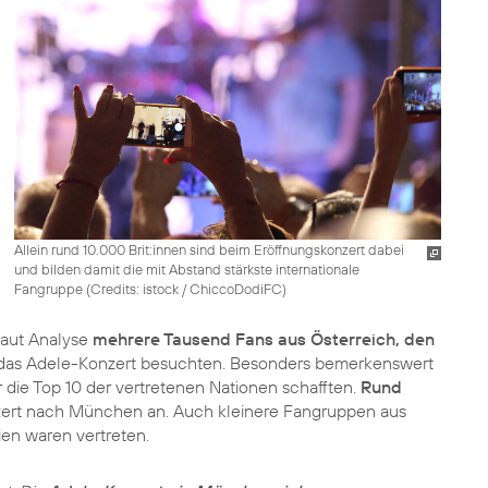
Allein rund 10.000 Brit:innen sind beim Eröffnungskonzert dabei
und bilden damit die mit Abstand stärkste internationale
Fangruppe (
Credits: istock / ChiccoDodiFC
)
laut Analyse
mehrere Tausend Fans aus Österreich, den
g das Adele-Konzert besuchten. Besonders bemerkenswert
r die Top 10 der vertretenen Nationen schafften.
Rund
zert nach München an. Auch kleinere Fangruppen aus
dien waren vertreten.