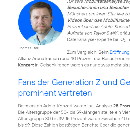
„Unsere
Mobilitätsanalyse
zei
Besucherinnen und Besucher 
München, um ihren Star live zu
Videos über das Mobilfunkne
Prozent sind die Adele-Konzerte
Auftritte von Taylor Swift“,
erläu
Datenanalyse-Experte bei O
Te
2
Thomas Treß
Zum Vergleich: Beim
Eröffnung
Allianz Arena kamen rund 40 Prozent der Besucher:inn
Konzert
Fans der Generation Z und Ge
prominent vertreten
Beim ersten Adele-Konzert waren laut Analyse
28 Proz
Die Altersgruppe der 50- bis 59-Jährigen stellte ein Vi
Altersgruppe 30 bis 39, 15 Prozent waren zwischen 40 un
bis 69. Diese Zahlen bestätigen Berichte über die gene