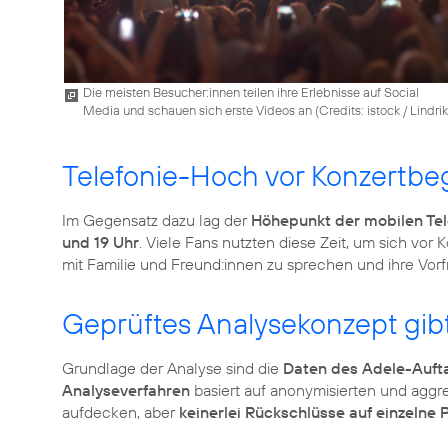
Die meisten Besucher:innen teilen ihre Erlebnisse auf Social
Media und schauen sich erste Videos an (
Credits: istock / Lindrik
Telefonie-Hoch vor Konzertbe
Im Gegensatz dazu lag der
Höhepunkt der mobilen Tel
und 19 Uhr
. Viele Fans nutzten diese Zeit, um sich vor
mit Familie und Freund:innen zu sprechen und ihre Vorfr
Geprüftes Analysekonzept gib
Grundlage der Analyse sind die
Daten des Adele-Aufta
Analyseverfahren
basiert auf anonymisierten und aggre
aufdecken, aber
keinerlei Rückschlüsse auf einzelne