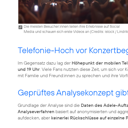
Die meisten Besucher:innen teilen ihre Erlebnisse auf Social
Media und schauen sich erste Videos an (
Credits: istock / Lindrik
Telefonie-Hoch vor Konzertbe
Im Gegensatz dazu lag der
Höhepunkt der mobilen Tel
und 19 Uhr
. Viele Fans nutzten diese Zeit, um sich vor
mit Familie und Freund:innen zu sprechen und ihre Vorfr
Geprüftes Analysekonzept gib
Grundlage der Analyse sind die
Daten des Adele-Aufta
Analyseverfahren
basiert auf anonymisierten und aggre
aufdecken, aber
keinerlei Rückschlüsse auf einzelne