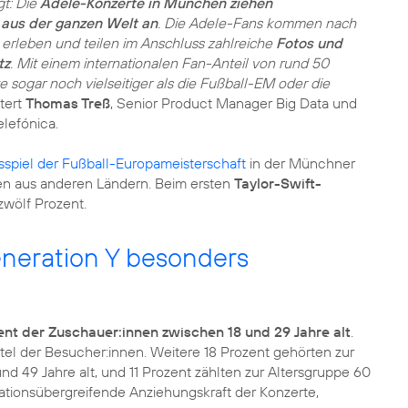
gt: Die
Adele-Konzerte in München ziehen
aus der ganzen Welt an
. Die Adele-Fans kommen nach
 erleben und teilen im Anschluss zahlreiche
Fotos und
tz
. Mit einem internationalen Fan-Anteil von rund 50
 sogar noch vielseitiger als die Fußball-EM oder die
tert
Thomas Treß
, Senior Product Manager Big Data und
lefónica.
sspiel der Fußball-Europameisterschaft
in der Münchner
en aus anderen Ländern. Beim ersten
Taylor-Swift-
neration Y besonders
ent der Zuschauer:innen zwischen 18 und 29 Jahre alt
.
ertel der Besucher:innen. Weitere 18 Prozent gehörten zur
d 49 Jahre alt, und 11 Prozent zählten zur Altersgruppe 60
rationsübergreifende Anziehungskraft der Konzerte,