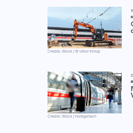
1
M
Credits: iStock / © Viktor Kintop
2
B
Credits: iStock / horstgerlach