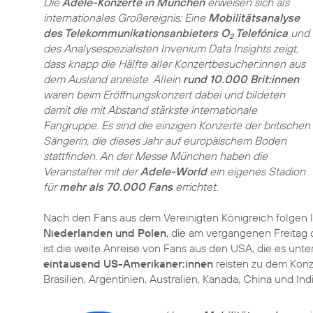
Die
Adele-Konzerte in München
erweisen sich als
internationales Großereignis: Eine
Mobilitätsanalyse
des Telekommunikationsanbieters O
Telefónica
und
2
des Analysespezialisten Invenium Data Insights zeigt,
dass knapp die Hälfte aller Konzertbesucher:innen aus
dem Ausland anreiste. Allein
rund 10.000 Brit:innen
waren beim Eröffnungskonzert dabei und bildeten
damit die mit Abstand stärkste internationale
Fangruppe. Es sind die einzigen Konzerte der britischen
Sängerin, die dieses Jahr auf europäischem Boden
stattfinden. An der Messe München haben die
Veranstalter mit der
Adele-World
ein eigenes Stadion
für
mehr als 70.000 Fans
errichtet.
Nach den Fans aus dem Vereinigten Königreich folgen 
Niederlanden und Polen
, die am vergangenen Freita
ist die weite Anreise von Fans aus den USA, die es unte
eintausend US-Amerikaner:innen
reisten zu dem Kon
Brasilien, Argentinien, Australien, Kanada, China und In