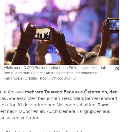
Allein rund 10.000 Brit:innen sind beim Eröffnungskonzert dabei
und bilden damit die mit Abstand stärkste internationale
Fangruppe (
Credits: istock / ChiccoDodiFC
)
laut Analyse
mehrere Tausend Fans aus Österreich, den
g das Adele-Konzert besuchten. Besonders bemerkenswert
r die Top 10 der vertretenen Nationen schafften.
Rund
zert nach München an. Auch kleinere Fangruppen aus
dien waren vertreten.