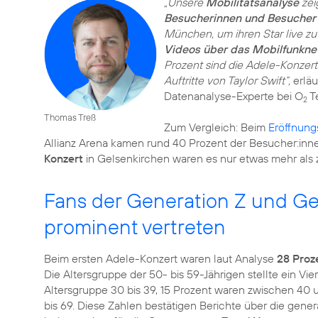
„Unsere
Mobilitätsanalyse
zei
Besucherinnen und Besucher 
München, um ihren Star live zu
Videos über das Mobilfunkne
Prozent sind die Adele-Konzerte
Auftritte von Taylor Swift“,
erläu
Datenanalyse-Experte bei O
Te
2
Thomas Treß
Zum Vergleich: Beim
Eröffnung
Allianz Arena kamen rund 40 Prozent der Besucher:inn
Konzert
Fans der Generation Z und Ge
prominent vertreten
Beim ersten Adele-Konzert waren laut Analyse
28 Proz
Die Altersgruppe der 50- bis 59-Jährigen stellte ein Vi
Altersgruppe 30 bis 39, 15 Prozent waren zwischen 40 un
bis 69. Diese Zahlen bestätigen Berichte über die gene