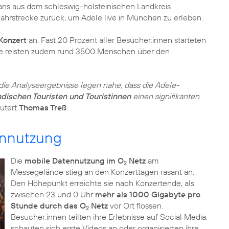
ans aus dem schleswig-holsteinischen Landkreis
ahrstrecke zurück, um Adele live in München zu erleben.
Konzert
an. Fast 20 Prozent aller Besucher:innen starteten
se reisten zudem rund 3500 Menschen über den
 die Analyseergebnisse legen nahe, dass die Adele-
dischen Touristen und Touristinnen
einen signifikanten
utert
Thomas Treß
.
ennutzung
Die
mobile Datennutzung im O
Netz
am
2
Messegelände stieg an den Konzerttagen rasant an.
Den Höhepunkt erreichte sie nach Konzertende, als
zwischen 23 und 0 Uhr
mehr als 1000 Gigabyte pro
Stunde durch das O
Netz
vor Ort flossen.
2
Besucher:innen teilten ihre Erlebnisse auf Social Media,
schauten sich erste Videos an oder organisierten ihre