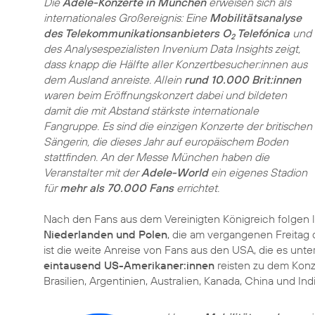
Die
Adele-Konzerte in München
erweisen sich als
internationales Großereignis: Eine
Mobilitätsanalyse
des Telekommunikationsanbieters O
Telefónica
und
2
des Analysespezialisten Invenium Data Insights zeigt,
dass knapp die Hälfte aller Konzertbesucher:innen aus
dem Ausland anreiste. Allein
rund 10.000 Brit:innen
waren beim Eröffnungskonzert dabei und bildeten
damit die mit Abstand stärkste internationale
Fangruppe. Es sind die einzigen Konzerte der britischen
Sängerin, die dieses Jahr auf europäischem Boden
stattfinden. An der Messe München haben die
Veranstalter mit der
Adele-World
ein eigenes Stadion
für
mehr als 70.000 Fans
errichtet.
Nach den Fans aus dem Vereinigten Königreich folgen 
Niederlanden und Polen
, die am vergangenen Freita
ist die weite Anreise von Fans aus den USA, die es unte
eintausend US-Amerikaner:innen
reisten zu dem Kon
Brasilien, Argentinien, Australien, Kanada, China und In