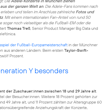
gt: Die
Adele-Konzerte in München ziehen
aus der ganzen Welt an
. Die Adele-Fans kommen nach
 erleben und teilen im Anschluss zahlreiche
Fotos und
tz
. Mit einem internationalen Fan-Anteil von rund 50
 sogar noch vielseitiger als die Fußball-EM oder die
tert
Thomas Treß
, Senior Product Manager Big Data und
lefónica.
sspiel der Fußball-Europameisterschaft
in der Münchner
en aus anderen Ländern. Beim ersten
Taylor-Swift-
neration Y besonders
ent der Zuschauer:innen zwischen 18 und 29 Jahre alt
.
ertel der Besucher:innen. Weitere 18 Prozent gehörten zur
d 49 Jahre alt, und 11 Prozent zählten zur Altersgruppe 60
rationsübergreifende Anziehungskraft der Konzerte,