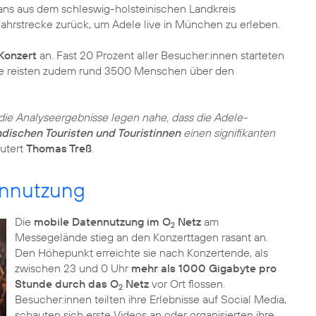
ans aus dem schleswig-holsteinischen Landkreis
ahrstrecke zurück, um Adele live in München zu erleben.
Konzert
an. Fast 20 Prozent aller Besucher:innen starteten
se reisten zudem rund 3500 Menschen über den
 die Analyseergebnisse legen nahe, dass die Adele-
dischen Touristen und Touristinnen
einen signifikanten
utert
Thomas Treß
.
ennutzung
Die
mobile Datennutzung im O
Netz
am
2
Messegelände stieg an den Konzerttagen rasant an.
Den Höhepunkt erreichte sie nach Konzertende, als
zwischen 23 und 0 Uhr
mehr als 1000 Gigabyte pro
Stunde durch das O
Netz
vor Ort flossen.
2
Besucher:innen teilten ihre Erlebnisse auf Social Media,
schauten sich erste Videos an oder organisierten ihre