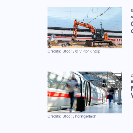
1
M
Credits: iStock / © Viktor Kintop
2
B
Credits: iStock / horstgerlach