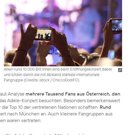
Allein rund 10.000 Brit:innen sind beim Eröffnungskonzert dabei
und bilden damit die mit Abstand stärkste internationale
Fangruppe (
Credits: istock / ChiccoDodiFC
)
laut Analyse
mehrere Tausend Fans aus Österreich, den
g das Adele-Konzert besuchten. Besonders bemerkenswert
r die Top 10 der vertretenen Nationen schafften.
Rund
zert nach München an. Auch kleinere Fangruppen aus
dien waren vertreten.