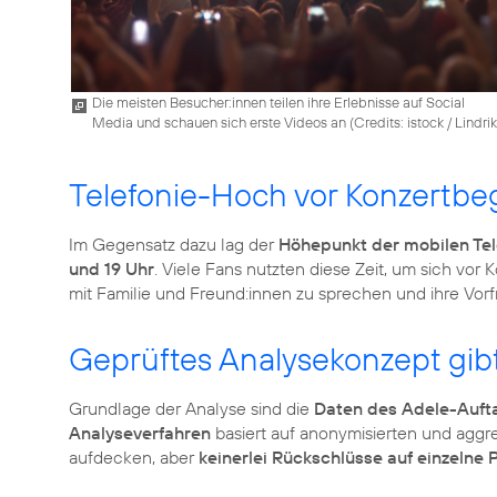
Die meisten Besucher:innen teilen ihre Erlebnisse auf Social
Media und schauen sich erste Videos an (
Credits: istock / Lindrik
Telefonie-Hoch vor Konzertbe
Im Gegensatz dazu lag der
Höhepunkt der mobilen Tel
und 19 Uhr
. Viele Fans nutzten diese Zeit, um sich vor
mit Familie und Freund:innen zu sprechen und ihre Vorfr
Geprüftes Analysekonzept gib
Grundlage der Analyse sind die
Daten des Adele-Aufta
Analyseverfahren
basiert auf anonymisierten und aggre
aufdecken, aber
keinerlei Rückschlüsse auf einzelne