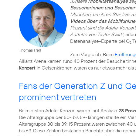
„Unsere
Mobilitätsanalyse
zei
Besucherinnen und Besucher 
München, um ihren Star live zu
Videos über das Mobilfunkne
Prozent sind die Adele-Konzerte
Auftritte von Taylor Swift“,
erläu
Datenanalyse-Experte bei O
Te
2
Thomas Treß
Zum Vergleich: Beim
Eröffnung
Allianz Arena kamen rund 40 Prozent der Besucher:inn
Konzert
Fans der Generation Z und Ge
prominent vertreten
Beim ersten Adele-Konzert waren laut Analyse
28 Proz
Die Altersgruppe der 50- bis 59-Jährigen stellte ein Vi
Altersgruppe 30 bis 39, 15 Prozent waren zwischen 40 un
bis 69. Diese Zahlen bestätigen Berichte über die gene