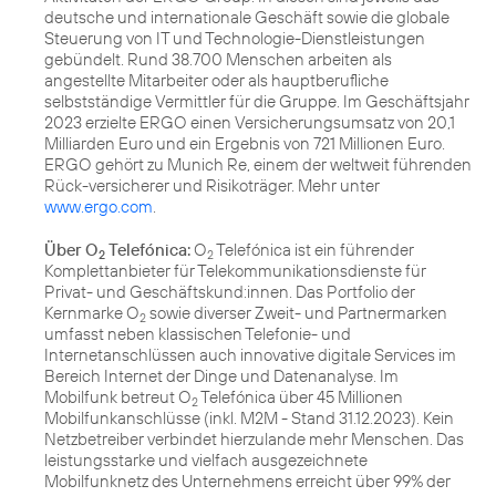
deutsche und internationale Geschäft sowie die globale
Steuerung von IT und Technologie-Dienstleistungen
gebündelt. Rund 38.700 Menschen arbeiten als
angestellte Mitarbeiter oder als hauptberufliche
selbstständige Vermittler für die Gruppe. Im Geschäftsjahr
2023 erzielte ERGO einen Versicherungsumsatz von 20,1
Milliarden Euro und ein Ergebnis von 721 Millionen Euro.
ERGO gehört zu Munich Re, einem der weltweit führenden
Rück-versicherer und Risikoträger. Mehr unter
www.ergo.com
.
Über O
Telefónica:
O
Telefónica ist ein führender
2
2
Komplettanbieter für Telekommunikationsdienste für
Privat- und Geschäftskund:innen. Das Portfolio der
Kernmarke O
sowie diverser Zweit- und Partnermarken
2
umfasst neben klassischen Telefonie- und
Internetanschlüssen auch innovative digitale Services im
Bereich Internet der Dinge und Datenanalyse. Im
Mobilfunk betreut O
Telefónica über 45 Millionen
2
Mobilfunkanschlüsse (inkl. M2M - Stand 31.12.2023). Kein
Netzbetreiber verbindet hierzulande mehr Menschen. Das
leistungsstarke und vielfach ausgezeichnete
Mobilfunknetz des Unternehmens erreicht über 99% der