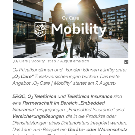
„O
Care | Mobility“ ist ab 7. August erhältlich
2
O
Privatkundinnen und -kunden können künftig unter
2
„O
Care“
Zusatzversicherungen buchen. Das erste
2
Angebot „O
Care | Mobility“ startet am 7. August.
1
2
ERGO
,
O
Telefónica
und
Telefónica Insurance
sind
2
eine
Partnerschaft im Bereich „Embedded
Insurance“
eingegangen. „Embedded Insurance“ sind
Versicherungslösungen
, die in die Produkte oder
Dienstleistungen eines Drittanbieters integriert werden.
Das kann zum Beispiel ein
Geräte- oder Warenschutz