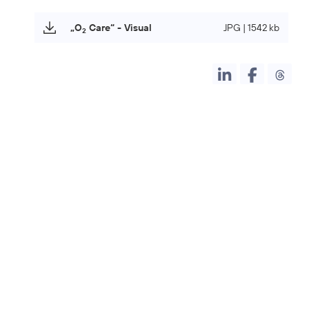
„O
Care“ - Visual
JPG | 1542 kb
2