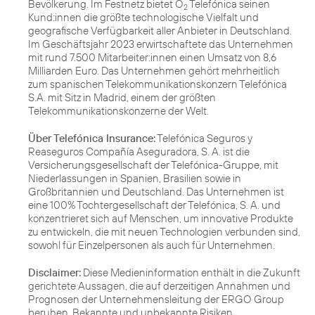
Bevölkerung. Im Festnetz bietet O
Telefónica seinen
2
Kund:innen die größte technologische Vielfalt und
geografische Verfügbarkeit aller Anbieter in Deutschland.
Im Geschäftsjahr 2023 erwirtschaftete das Unternehmen
mit rund 7.500 Mitarbeiter:innen einen Umsatz von 8,6
Milliarden Euro. Das Unternehmen gehört mehrheitlich
zum spanischen Telekommunikationskonzern Telefónica
S.A. mit Sitz in Madrid, einem der größten
Telekommunikationskonzerne der Welt.
Über Telefónica Insurance:
Telefónica Seguros y
Reaseguros Compañía Aseguradora, S. A. ist die
Versicherungsgesellschaft der Telefónica-Gruppe, mit
Niederlassungen in Spanien, Brasilien sowie in
Großbritannien und Deutschland. Das Unternehmen ist
eine 100% Tochtergesellschaft der Telefónica, S. A. und
konzentrieret sich auf Menschen, um innovative Produkte
zu entwickeln, die mit neuen Technologien verbunden sind,
sowohl für Einzelpersonen als auch für Unternehmen.
Disclaimer:
Diese Medieninformation enthält in die Zukunft
gerichtete Aussagen, die auf derzeitigen Annahmen und
Prognosen der Unternehmensleitung der ERGO Group
beruhen. Bekannte und unbekannte Risiken,