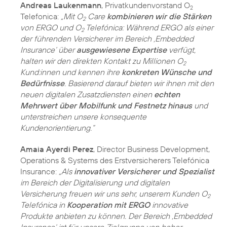
Andreas Laukenmann
, Privatkundenvorstand O
2
Telefonica:
„Mit O
Care
kombinieren wir die Stärken
2
von ERGO und O
Telefónica: Während ERGO als einer
2
der führenden Versicherer im Bereich ‚Embedded
Insurance‘ über
ausgewiesene Expertise
verfügt,
halten wir den direkten Kontakt zu Millionen O
2
Kund:innen und kennen ihre
konkreten Wünsche und
Bedürfnisse
. Basierend darauf bieten wir ihnen mit den
neuen digitalen Zusatzdiensten einen
echten
Mehrwert über Mobilfunk und Festnetz hinaus
und
unterstreichen unsere konsequente
Kundenorientierung.“
Amaia Ayerdi Perez
, Director Business Development,
Operations & Systems des Erstversicherers Telefónica
Insurance:
„Als
innovativer Versicherer und Spezialist
im Bereich der Digitalisierung und digitalen
Versicherung freuen wir uns sehr, unserem Kunden O
2
Telefónica in
Kooperation mit ERGO
innovative
Produkte anbieten zu können. Der Bereich ‚Embedded