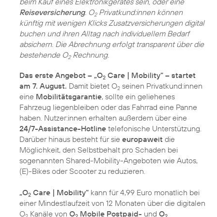
beim Kauf eines Elektronikgerätes sein, oder eine
Reiseversicherung
. O
Privatkund:innen können
2
künftig mit wenigen Klicks Zusatzversicherungen digital
buchen und ihren Alltag nach individuellem Bedarf
absichern. Die Abrechnung erfolgt transparent über die
bestehende O
Rechnung.
2
Das erste Angebot – „O
Care | Mobility“ – startet
2
am 7. August.
Damit bietet O
seinen Privatkund:innen
2
eine
Mobilitätsgarantie
, sollte ein geliehenes
Fahrzeug liegenbleiben oder das Fahrrad eine Panne
haben. Nutzer:innen erhalten außerdem über eine
24/7-Assistance-Hotline
telefonische Unterstützung.
Darüber hinaus besteht für sie
europaweit
die
Möglichkeit, den Selbstbehalt pro Schaden bei
sogenannten Shared-Mobility-Angeboten wie Autos,
(E)-Bikes oder Scooter zu reduzieren.
„O
Care | Mobility“
kann für 4,99 Euro monatlich bei
2
einer Mindestlaufzeit von 12 Monaten über die digitalen
O
Kanäle von
O
Mobile Postpaid-
und
O
2
2
2