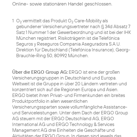
Online- sowie stationären Handel geschlossen.
1
O
vermittelt das Produkt O
Care-Mobility als
2
2
gebundener Versicherungsvertreter nach § 34d Absatz 7
Satz 1 Nummer 1 der Gewerbeordnung und ist bei der IHK
München registriert. Risikoträgerin ist die Telefónica
Seguros y Reseguros Compania Aseguradora S.A.U.
Direktion für Deutschland (Telefónica Insurance), Georg-
Brauchle-Ring 50, 80992 München.
Über die ERGO Group AG:
ERGO ist eine der großen
Versicherungsgruppen in Deutschland und Europa.
Weltweit ist die Gruppe in über 20 Ländern vertreten und
konzentriert sich auf die Regionen Europa und Asien.
ERGO bietet ihren Privat- und Firmenkunden ein breites
Produktportfolio in allen wesentlichen
Versicherungssparten sowie vollumfängliche Assistance-
und Serviceleistungen. Unter dem Dach der ERGO Group
AG steuern mit der ERGO Deutschland AG, ERGO
International AG und ERGO Technology & Services
Management AG drei Einheiten die Geschäfte und
Aktivitäten der ERGO Group. In diesen sind jeweils das