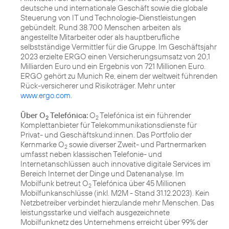
deutsche und internationale Geschäft sowie die globale
Steuerung von IT und Technologie-Dienstleistungen
gebündelt. Rund 38.700 Menschen arbeiten als
angestellte Mitarbeiter oder als hauptberufliche
selbstständige Vermittler für die Gruppe. Im Geschäftsjahr
2023 erzielte ERGO einen Versicherungsumsatz von 20,1
Milliarden Euro und ein Ergebnis von 721 Millionen Euro.
ERGO gehört zu Munich Re, einem der weltweit führenden
Rück-versicherer und Risikoträger. Mehr unter
www.ergo.com
.
Über O
Telefónica:
O
Telefónica ist ein führender
2
2
Komplettanbieter für Telekommunikationsdienste für
Privat- und Geschäftskund:innen. Das Portfolio der
Kernmarke O
sowie diverser Zweit- und Partnermarken
2
umfasst neben klassischen Telefonie- und
Internetanschlüssen auch innovative digitale Services im
Bereich Internet der Dinge und Datenanalyse. Im
Mobilfunk betreut O
Telefónica über 45 Millionen
2
Mobilfunkanschlüsse (inkl. M2M - Stand 31.12.2023). Kein
Netzbetreiber verbindet hierzulande mehr Menschen. Das
leistungsstarke und vielfach ausgezeichnete
Mobilfunknetz des Unternehmens erreicht über 99% der