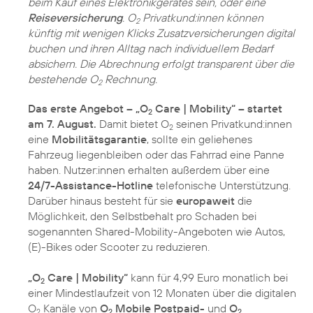
beim Kauf eines Elektronikgerätes sein, oder eine
Reiseversicherung
. O
Privatkund:innen können
2
künftig mit wenigen Klicks Zusatzversicherungen digital
buchen und ihren Alltag nach individuellem Bedarf
absichern. Die Abrechnung erfolgt transparent über die
bestehende O
Rechnung.
2
Das erste Angebot – „O
Care | Mobility“ – startet
2
am 7. August.
Damit bietet O
seinen Privatkund:innen
2
eine
Mobilitätsgarantie
, sollte ein geliehenes
Fahrzeug liegenbleiben oder das Fahrrad eine Panne
haben. Nutzer:innen erhalten außerdem über eine
24/7-Assistance-Hotline
telefonische Unterstützung.
Darüber hinaus besteht für sie
europaweit
die
Möglichkeit, den Selbstbehalt pro Schaden bei
sogenannten Shared-Mobility-Angeboten wie Autos,
(E)-Bikes oder Scooter zu reduzieren.
„O
Care | Mobility“
kann für 4,99 Euro monatlich bei
2
einer Mindestlaufzeit von 12 Monaten über die digitalen
O
Kanäle von
O
Mobile Postpaid-
und
O
2
2
2