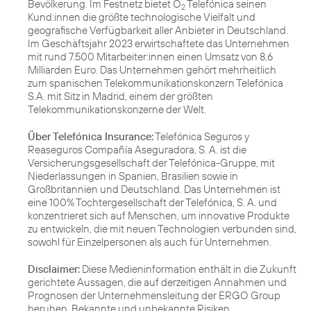
Bevölkerung. Im Festnetz bietet O
Telefónica seinen
2
Kund:innen die größte technologische Vielfalt und
geografische Verfügbarkeit aller Anbieter in Deutschland.
Im Geschäftsjahr 2023 erwirtschaftete das Unternehmen
mit rund 7.500 Mitarbeiter:innen einen Umsatz von 8,6
Milliarden Euro. Das Unternehmen gehört mehrheitlich
zum spanischen Telekommunikationskonzern Telefónica
S.A. mit Sitz in Madrid, einem der größten
Telekommunikationskonzerne der Welt.
Über Telefónica Insurance:
Telefónica Seguros y
Reaseguros Compañía Aseguradora, S. A. ist die
Versicherungsgesellschaft der Telefónica-Gruppe, mit
Niederlassungen in Spanien, Brasilien sowie in
Großbritannien und Deutschland. Das Unternehmen ist
eine 100% Tochtergesellschaft der Telefónica, S. A. und
konzentrieret sich auf Menschen, um innovative Produkte
zu entwickeln, die mit neuen Technologien verbunden sind,
sowohl für Einzelpersonen als auch für Unternehmen.
Disclaimer:
Diese Medieninformation enthält in die Zukunft
gerichtete Aussagen, die auf derzeitigen Annahmen und
Prognosen der Unternehmensleitung der ERGO Group
beruhen. Bekannte und unbekannte Risiken,