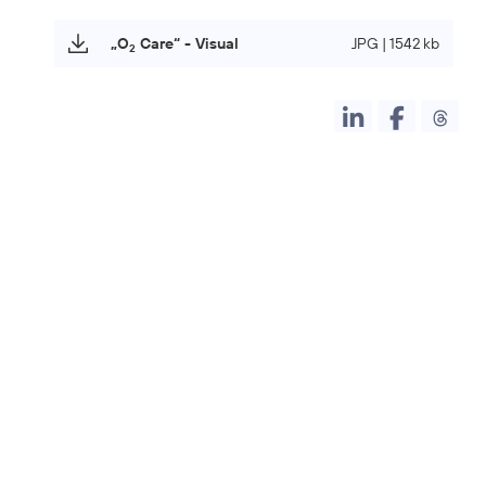
„O
Care“ - Visual
JPG | 1542 kb
2