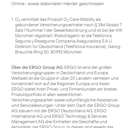
Online- sowie stationären Handel geschlossen.
1
O
vermittelt das Produkt O
Care-Mobility als
2
2
gebundener Versicherungsvertreter nach § 34d Absatz 7
Satz 1 Nummer 1 der Gewerbeordnung und ist bei der IHK
München registriert. Risikoträgerin ist die Telefónica
Seguros y Reseguros Compania Aseguradora S.A.U.
Direktion für Deutschland (Telefónica Insurance), Georg-
Brauchle-Ring 50, 80992 München.
Über die ERGO Group AG:
ERGO ist eine der großen
Versicherungsgruppen in Deutschland und Europa.
Weltweit ist die Gruppe in über 20 Ländern vertreten und
konzentriert sich auf die Regionen Europa und Asien.
ERGO bietet ihren Privat- und Firmenkunden ein breites
Produktportfolio in allen wesentlichen
Versicherungssparten sowie vollumfängliche Assistance-
und Serviceleistungen. Unter dem Dach der ERGO Group
AG steuern mit der ERGO Deutschland AG, ERGO
International AG und ERGO Technology & Services
Management AG drei Einheiten die Geschäfte und
Aktivitäten der ERGO Group. In diesen sind jeweils das