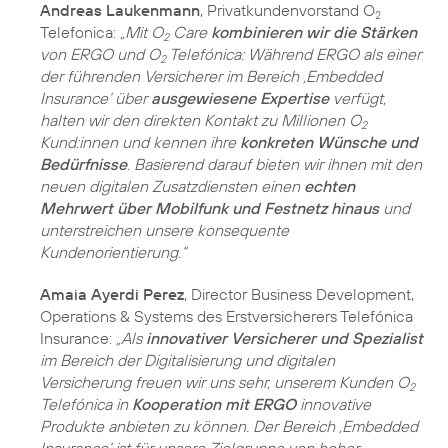
Andreas Laukenmann
, Privatkundenvorstand O
2
Telefonica:
„Mit O
Care
kombinieren wir die Stärken
2
von ERGO und O
Telefónica: Während ERGO als einer
2
der führenden Versicherer im Bereich ‚Embedded
Insurance‘ über
ausgewiesene Expertise
verfügt,
halten wir den direkten Kontakt zu Millionen O
2
Kund:innen und kennen ihre
konkreten Wünsche und
Bedürfnisse
. Basierend darauf bieten wir ihnen mit den
neuen digitalen Zusatzdiensten einen
echten
Mehrwert über Mobilfunk und Festnetz hinaus
und
unterstreichen unsere konsequente
Kundenorientierung.“
Amaia Ayerdi Perez
, Director Business Development,
Operations & Systems des Erstversicherers Telefónica
Insurance:
„Als
innovativer Versicherer und Spezialist
im Bereich der Digitalisierung und digitalen
Versicherung freuen wir uns sehr, unserem Kunden O
2
Telefónica in
Kooperation mit ERGO
innovative
Produkte anbieten zu können. Der Bereich ‚Embedded