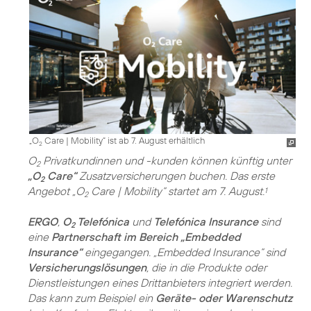
„O
Care | Mobility“ ist ab 7. August erhältlich
2
O
Privatkundinnen und -kunden können künftig unter
2
„O
Care“
Zusatzversicherungen buchen. Das erste
2
Angebot „O
Care | Mobility“ startet am 7. August.
1
2
ERGO
,
O
Telefónica
und
Telefónica Insurance
sind
2
eine
Partnerschaft im Bereich „Embedded
Insurance“
eingegangen. „Embedded Insurance“ sind
Versicherungslösungen
, die in die Produkte oder
Dienstleistungen eines Drittanbieters integriert werden.
Das kann zum Beispiel ein
Geräte- oder Warenschutz