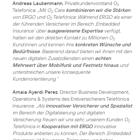
Andreas Laukenmann
, Privatkundenvorstand O
2
Telefonica:
„Mit O
Care
kombinieren wir die Stärken
2
von ERGO und O
Telefónica: Während ERGO als einer
2
der führenden Versicherer im Bereich ‚Embedded
Insurance‘ über
ausgewiesene Expertise
verfügt,
halten wir den direkten Kontakt zu Millionen O
2
Kund:innen und kennen ihre
konkreten Wünsche und
Bedürfnisse
. Basierend darauf bieten wir ihnen mit den
neuen digitalen Zusatzdiensten einen
echten
Mehrwert über Mobilfunk und Festnetz hinaus
und
unterstreichen unsere konsequente
Kundenorientierung.“
Amaia Ayerdi Perez
, Director Business Development,
Operations & Systems des Erstversicherers Telefónica
Insurance:
„Als
innovativer Versicherer und Spezialist
im Bereich der Digitalisierung und digitalen
Versicherung freuen wir uns sehr, unserem Kunden O
2
Telefónica in
Kooperation mit ERGO
innovative
Produkte anbieten zu können. Der Bereich ‚Embedded