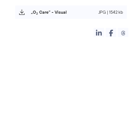
„O
Care“ - Visual
JPG | 1542 kb
2