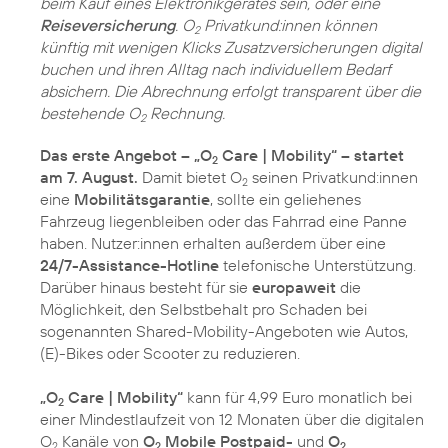
beim Kauf eines Elektronikgerätes sein, oder eine
Reiseversicherung
. O
Privatkund:innen können
2
künftig mit wenigen Klicks Zusatzversicherungen digital
buchen und ihren Alltag nach individuellem Bedarf
absichern. Die Abrechnung erfolgt transparent über die
bestehende O
Rechnung.
2
Das erste Angebot – „O
Care | Mobility“ – startet
2
am 7. August.
Damit bietet O
seinen Privatkund:innen
2
eine
Mobilitätsgarantie
, sollte ein geliehenes
Fahrzeug liegenbleiben oder das Fahrrad eine Panne
haben. Nutzer:innen erhalten außerdem über eine
24/7-Assistance-Hotline
telefonische Unterstützung.
Darüber hinaus besteht für sie
europaweit
die
Möglichkeit, den Selbstbehalt pro Schaden bei
sogenannten Shared-Mobility-Angeboten wie Autos,
(E)-Bikes oder Scooter zu reduzieren.
„O
Care | Mobility“
kann für 4,99 Euro monatlich bei
2
einer Mindestlaufzeit von 12 Monaten über die digitalen
O
Kanäle von
O
Mobile Postpaid-
und
O
2
2
2