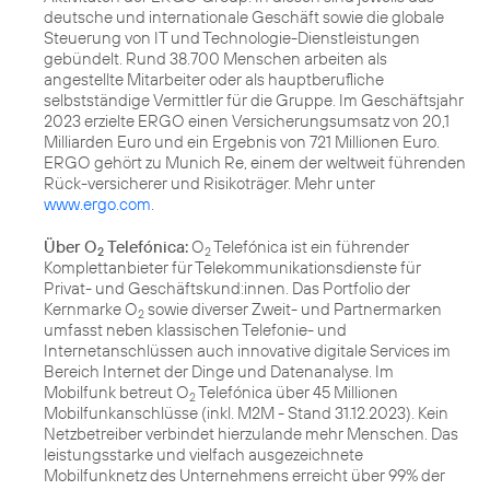
deutsche und internationale Geschäft sowie die globale
Steuerung von IT und Technologie-Dienstleistungen
gebündelt. Rund 38.700 Menschen arbeiten als
angestellte Mitarbeiter oder als hauptberufliche
selbstständige Vermittler für die Gruppe. Im Geschäftsjahr
2023 erzielte ERGO einen Versicherungsumsatz von 20,1
Milliarden Euro und ein Ergebnis von 721 Millionen Euro.
ERGO gehört zu Munich Re, einem der weltweit führenden
Rück-versicherer und Risikoträger. Mehr unter
www.ergo.com
.
Über O
Telefónica:
O
Telefónica ist ein führender
2
2
Komplettanbieter für Telekommunikationsdienste für
Privat- und Geschäftskund:innen. Das Portfolio der
Kernmarke O
sowie diverser Zweit- und Partnermarken
2
umfasst neben klassischen Telefonie- und
Internetanschlüssen auch innovative digitale Services im
Bereich Internet der Dinge und Datenanalyse. Im
Mobilfunk betreut O
Telefónica über 45 Millionen
2
Mobilfunkanschlüsse (inkl. M2M - Stand 31.12.2023). Kein
Netzbetreiber verbindet hierzulande mehr Menschen. Das
leistungsstarke und vielfach ausgezeichnete
Mobilfunknetz des Unternehmens erreicht über 99% der