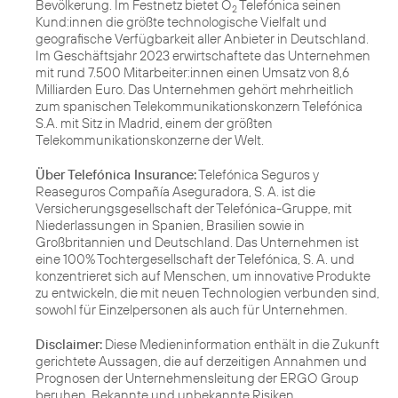
Bevölkerung. Im Festnetz bietet O
Telefónica seinen
2
Kund:innen die größte technologische Vielfalt und
geografische Verfügbarkeit aller Anbieter in Deutschland.
Im Geschäftsjahr 2023 erwirtschaftete das Unternehmen
mit rund 7.500 Mitarbeiter:innen einen Umsatz von 8,6
Milliarden Euro. Das Unternehmen gehört mehrheitlich
zum spanischen Telekommunikationskonzern Telefónica
S.A. mit Sitz in Madrid, einem der größten
Telekommunikationskonzerne der Welt.
Über Telefónica Insurance:
Telefónica Seguros y
Reaseguros Compañía Aseguradora, S. A. ist die
Versicherungsgesellschaft der Telefónica-Gruppe, mit
Niederlassungen in Spanien, Brasilien sowie in
Großbritannien und Deutschland. Das Unternehmen ist
eine 100% Tochtergesellschaft der Telefónica, S. A. und
konzentrieret sich auf Menschen, um innovative Produkte
zu entwickeln, die mit neuen Technologien verbunden sind,
sowohl für Einzelpersonen als auch für Unternehmen.
Disclaimer:
Diese Medieninformation enthält in die Zukunft
gerichtete Aussagen, die auf derzeitigen Annahmen und
Prognosen der Unternehmensleitung der ERGO Group
beruhen. Bekannte und unbekannte Risiken,