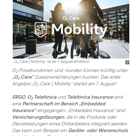
„O
Care | Mobility“ ist ab 7. August erhältlich
2
O
Privatkundinnen und -kunden können künftig unter
2
„O
Care“
Zusatzversicherungen buchen. Das erste
2
Angebot „O
Care | Mobility“ startet am 7. August.
1
2
ERGO
,
O
Telefónica
und
Telefónica Insurance
sind
2
eine
Partnerschaft im Bereich „Embedded
Insurance“
eingegangen. „Embedded Insurance“ sind
Versicherungslösungen
, die in die Produkte oder
Dienstleistungen eines Drittanbieters integriert werden.
Das kann zum Beispiel ein
Geräte- oder Warenschutz