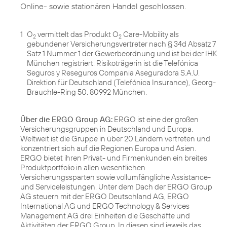
Online- sowie stationären Handel geschlossen.
1
O
vermittelt das Produkt O
Care-Mobility als
2
2
gebundener Versicherungsvertreter nach § 34d Absatz 7
Satz 1 Nummer 1 der Gewerbeordnung und ist bei der IHK
München registriert. Risikoträgerin ist die Telefónica
Seguros y Reseguros Compania Aseguradora S.A.U.
Direktion für Deutschland (Telefónica Insurance), Georg-
Brauchle-Ring 50, 80992 München.
Über die ERGO Group AG:
ERGO ist eine der großen
Versicherungsgruppen in Deutschland und Europa.
Weltweit ist die Gruppe in über 20 Ländern vertreten und
konzentriert sich auf die Regionen Europa und Asien.
ERGO bietet ihren Privat- und Firmenkunden ein breites
Produktportfolio in allen wesentlichen
Versicherungssparten sowie vollumfängliche Assistance-
und Serviceleistungen. Unter dem Dach der ERGO Group
AG steuern mit der ERGO Deutschland AG, ERGO
International AG und ERGO Technology & Services
Management AG drei Einheiten die Geschäfte und
Aktivitäten der ERGO Group. In diesen sind jeweils das