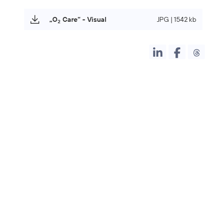
„O
Care“ - Visual
JPG | 1542 kb
2