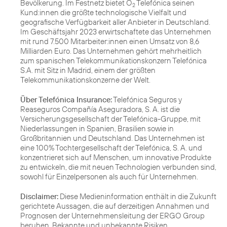
Bevölkerung. Im Festnetz bietet O
Telefónica seinen
2
Kund:innen die größte technologische Vielfalt und
geografische Verfügbarkeit aller Anbieter in Deutschland.
Im Geschäftsjahr 2023 erwirtschaftete das Unternehmen
mit rund 7.500 Mitarbeiter:innen einen Umsatz von 8,6
Milliarden Euro. Das Unternehmen gehört mehrheitlich
zum spanischen Telekommunikationskonzern Telefónica
S.A. mit Sitz in Madrid, einem der größten
Telekommunikationskonzerne der Welt.
Über Telefónica Insurance:
Telefónica Seguros y
Reaseguros Compañía Aseguradora, S. A. ist die
Versicherungsgesellschaft der Telefónica-Gruppe, mit
Niederlassungen in Spanien, Brasilien sowie in
Großbritannien und Deutschland. Das Unternehmen ist
eine 100% Tochtergesellschaft der Telefónica, S. A. und
konzentrieret sich auf Menschen, um innovative Produkte
zu entwickeln, die mit neuen Technologien verbunden sind,
sowohl für Einzelpersonen als auch für Unternehmen.
Disclaimer:
Diese Medieninformation enthält in die Zukunft
gerichtete Aussagen, die auf derzeitigen Annahmen und
Prognosen der Unternehmensleitung der ERGO Group
beruhen. Bekannte und unbekannte Risiken,