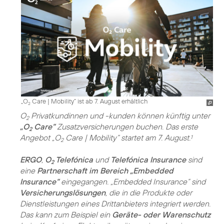
„O
Care | Mobility“ ist ab 7. August erhältlich
2
O
Privatkundinnen und -kunden können künftig unter
2
„O
Care“
Zusatzversicherungen buchen. Das erste
2
Angebot „O
Care | Mobility“ startet am 7. August.
1
2
ERGO
,
O
Telefónica
und
Telefónica Insurance
sind
2
eine
Partnerschaft im Bereich „Embedded
Insurance“
eingegangen. „Embedded Insurance“ sind
Versicherungslösungen
, die in die Produkte oder
Dienstleistungen eines Drittanbieters integriert werden.
Das kann zum Beispiel ein
Geräte- oder Warenschutz