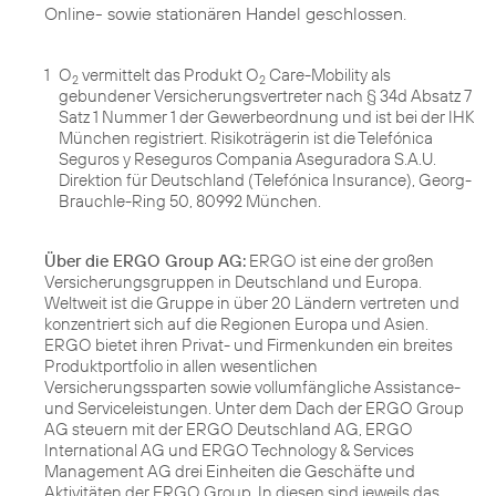
Online- sowie stationären Handel geschlossen.
1
O
vermittelt das Produkt O
Care-Mobility als
2
2
gebundener Versicherungsvertreter nach § 34d Absatz 7
Satz 1 Nummer 1 der Gewerbeordnung und ist bei der IHK
München registriert. Risikoträgerin ist die Telefónica
Seguros y Reseguros Compania Aseguradora S.A.U.
Direktion für Deutschland (Telefónica Insurance), Georg-
Brauchle-Ring 50, 80992 München.
Über die ERGO Group AG:
ERGO ist eine der großen
Versicherungsgruppen in Deutschland und Europa.
Weltweit ist die Gruppe in über 20 Ländern vertreten und
konzentriert sich auf die Regionen Europa und Asien.
ERGO bietet ihren Privat- und Firmenkunden ein breites
Produktportfolio in allen wesentlichen
Versicherungssparten sowie vollumfängliche Assistance-
und Serviceleistungen. Unter dem Dach der ERGO Group
AG steuern mit der ERGO Deutschland AG, ERGO
International AG und ERGO Technology & Services
Management AG drei Einheiten die Geschäfte und
Aktivitäten der ERGO Group. In diesen sind jeweils das