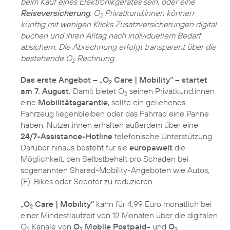
beim Kauf eines Elektronikgerätes sein, oder eine
Reiseversicherung
. O
Privatkund:innen können
2
künftig mit wenigen Klicks Zusatzversicherungen digital
buchen und ihren Alltag nach individuellem Bedarf
absichern. Die Abrechnung erfolgt transparent über die
bestehende O
Rechnung.
2
Das erste Angebot – „O
Care | Mobility“ – startet
2
am 7. August.
Damit bietet O
seinen Privatkund:innen
2
eine
Mobilitätsgarantie
, sollte ein geliehenes
Fahrzeug liegenbleiben oder das Fahrrad eine Panne
haben. Nutzer:innen erhalten außerdem über eine
24/7-Assistance-Hotline
telefonische Unterstützung.
Darüber hinaus besteht für sie
europaweit
die
Möglichkeit, den Selbstbehalt pro Schaden bei
sogenannten Shared-Mobility-Angeboten wie Autos,
(E)-Bikes oder Scooter zu reduzieren.
„O
Care | Mobility“
kann für 4,99 Euro monatlich bei
2
einer Mindestlaufzeit von 12 Monaten über die digitalen
O
Kanäle von
O
Mobile Postpaid-
und
O
2
2
2