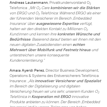
Andreas Laukenmann
, Privatkundenvorstand O
2
Telefonica:
„Mit O
Care
kombinieren wir die Stärken
2
von ERGO und O
Telefónica: Während ERGO als einer
2
der führenden Versicherer im Bereich ‚Embedded
Insurance‘ über
ausgewiesene Expertise
verfügt,
halten wir den direkten Kontakt zu Millionen O
2
Kund:innen und kennen ihre
konkreten Wünsche und
Bedürfnisse
. Basierend darauf bieten wir ihnen mit den
neuen digitalen Zusatzdiensten einen
echten
Mehrwert über Mobilfunk und Festnetz hinaus
und
unterstreichen unsere konsequente
Kundenorientierung.“
Amaia Ayerdi Perez
, Director Business Development,
Operations & Systems des Erstversicherers Telefónica
Insurance:
„Als
innovativer Versicherer und Spezialist
im Bereich der Digitalisierung und digitalen
Versicherung freuen wir uns sehr, unserem Kunden O
2
Telefónica in
Kooperation mit ERGO
innovative
Produkte anbieten zu können. Der Bereich ‚Embedded