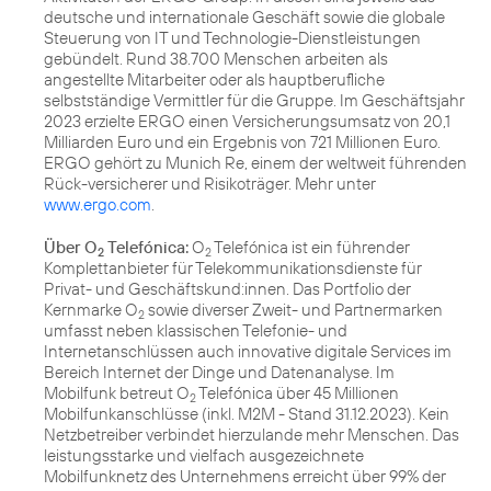
deutsche und internationale Geschäft sowie die globale
Steuerung von IT und Technologie-Dienstleistungen
gebündelt. Rund 38.700 Menschen arbeiten als
angestellte Mitarbeiter oder als hauptberufliche
selbstständige Vermittler für die Gruppe. Im Geschäftsjahr
2023 erzielte ERGO einen Versicherungsumsatz von 20,1
Milliarden Euro und ein Ergebnis von 721 Millionen Euro.
ERGO gehört zu Munich Re, einem der weltweit führenden
Rück-versicherer und Risikoträger. Mehr unter
www.ergo.com
.
Über O
Telefónica:
O
Telefónica ist ein führender
2
2
Komplettanbieter für Telekommunikationsdienste für
Privat- und Geschäftskund:innen. Das Portfolio der
Kernmarke O
sowie diverser Zweit- und Partnermarken
2
umfasst neben klassischen Telefonie- und
Internetanschlüssen auch innovative digitale Services im
Bereich Internet der Dinge und Datenanalyse. Im
Mobilfunk betreut O
Telefónica über 45 Millionen
2
Mobilfunkanschlüsse (inkl. M2M - Stand 31.12.2023). Kein
Netzbetreiber verbindet hierzulande mehr Menschen. Das
leistungsstarke und vielfach ausgezeichnete
Mobilfunknetz des Unternehmens erreicht über 99% der