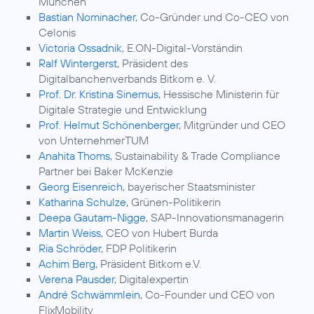
München
Bastian Nominacher
, Co-Gründer und Co-CEO von
Celonis
Victoria Ossadnik
, E.ON-Digital-Vorständin
Ralf Wintergerst
, Präsident des
Digitalbanchenverbands Bitkom e. V.
Prof. Dr. Kristina Sinemus
, Hessische Ministerin für
Digitale Strategie und Entwicklung
Prof. Helmut Schönenberger
, Mitgründer und CEO
von UnternehmerTUM
Anahita Thoms
, Sustainability & Trade Compliance
Partner bei Baker McKenzie
Georg Eisenreich
, bayerischer Staatsminister
Katharina Schulze
, Grünen-Politikerin
Deepa Gautam-Nigge
, SAP-Innovationsmanagerin
Martin Weiss
, CEO von Hubert Burda
Ria Schröder
, FDP Politikerin
Achim Berg
, Präsident Bitkom e.V.
Verena Pausder
, Digitalexpertin
André Schwämmlein
, Co-Founder und CEO von
FlixMobility