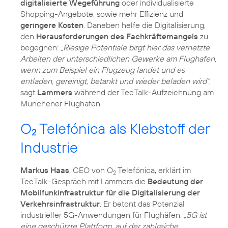
digitalisierte Wegeführung
oder individualisierte
Shopping-Angebote, sowie mehr Effizienz und
geringere Kosten
. Daneben helfe die Digitalisierung,
den
Herausforderungen des Fachkräftemangels
zu
begegnen:
„Riesige Potentiale birgt hier das vernetzte
Arbeiten der unterschiedlichen Gewerke am Flughafen,
wenn zum Beispiel ein Flugzeug landet und es
entladen, gereinigt, betankt und wieder beladen wird“
,
sagt
Lammers
während der TecTalk-Aufzeichnung am
Münchener Flughafen.
O
Telefónica als Klebstoff der
2
Industrie
Markus Haas
, CEO von O
Telefónica, erklärt im
2
TecTalk-Gespräch mit Lammers die
Bedeutung der
Mobilfunkinfrastruktur für die Digitalisierung der
Verkehrsinfrastruktur
. Er betont das Potenzial
industrieller 5G-Anwendungen für Flughäfen:
„5G ist
eine geschützte Plattform, auf der zahlreiche